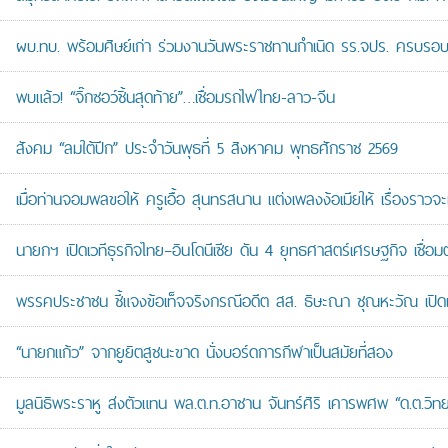
ผบ.ทบ. พร้อมศิษย์เก่า ร่วมงานวันพระราชทานกำเนิด รร.จปร. ครบรอบ
พบแล้ว! “จิ๊กซอว์ชิ้นสุดท้าย”…เชื่อมรถไฟไทย-ลาว-จีน
สังคม “ลมใต้ปีก” ประจำวันพุธที่ 5 สิงหาคม พุทธศักราช 2569
เมื่อท่านจอมพลขอให้ ครูเอื้อ สุนทรสนาน แต่งเพลงง้อเมียให้ เรื่องราวจะ
นายกฯ เปิดเวทีธุรกิจไทย–อินโดนีเซีย ดัน 4 ยุทธศาสตร์เศรษฐกิจ เชื่อ
พรรคประชาชน ชี้แจงข้อเท็จจริงกรณีอดีต สส. ธิษะณา ชุณหะวัณ เปิ
“นายกแก้ว” จากยูยิตสูชนะขาด นั่งบอร์ดการกีฬาเป็นสมัยที่สอง
มูลนิธิพระราหู ส่งตัวแทน พล.ต.ท.อาชาน จันทร์ศิริ เคารพศพ “ด.ต.วิทยา