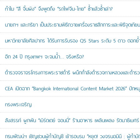
ทำไม “สี จิ้นผิง” จึงพูดถึง “รถไฟจีน-ไทย” ซ้ำแล้วซ้ำเล่า?
นายกฯ และภริยา เป็นประธานพิธีถวายเครื่องราชสักการะและพิธีจุดเ
มหาวิทยาลัยศิลปากร ได้รับการรับรอง QS Stars ระดับ 5 ดาว ตอกย้ำม
อีก 24 ปี กรุงเทพฯ จะจมน้ำ… จริงหรือ?
ตำรวจจราจรโครงการพระราชดำริ ผนึกกำลังตำรวจทางหลวงและตำรวจจรา
CEA เปิดฉาก “Bangkok International Content Market 2026” ปักหม
ทรงพระเจริญ
สังสรรค์ ผูกพัน “เบิร์ดเดย์ จอนนี่” ร้านอาหาร เพลินเพลง รัตนาธิเบศร์
กรมพัฒน์ฯ เชิญชวนผู้ทำบัญชี เข้ารอบรม “หยุด! วงจรนอมินี : ผู้ทำบัญ