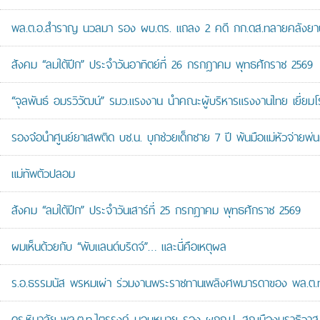
พล.ต.อ.สำราญ นวลมา รอง ผบ.ตร. แถลง 2 คดี กก.ดส.ทลายคลังยาบ้าส
สังคม “ลมใต้ปีก” ประจำวันอาทิตย์ที่ 26 กรกฎาคม พุทธศักราช 2569
“จุลพันธ์ อมรวิวัฒน์” รมว.แรงงาน นำคณะผู้บริหารแรงงานไทย เยี่ยมโ
รองจ๋อนำศูนย์ยาเสพติด บช.น. บุกช่วยเด็กชาย 7 ปี พ้นมือแม่หัวจ่ายพ่น
แม่ทัพตัวปลอม
สังคม “ลมใต้ปีก” ประจำวันเสาร์ที่ 25 กรกฎาคม พุทธศักราช 2569
ผมเห็นด้วยกับ “พับแลนด์บริดจ์”… และนี่คือเหตุผล
ร.อ.ธรรมนัส พรหมเผ่า ร่วมงานพระราชทานเพลิงศพมารดาของ พล.ต.ท.ศั
ดร.หิมาลัย-พล.ต.ท.ไตรรงค์ มอบหมาย รอง ผกก.ป. สภ.เมืองนราธิวาส เป