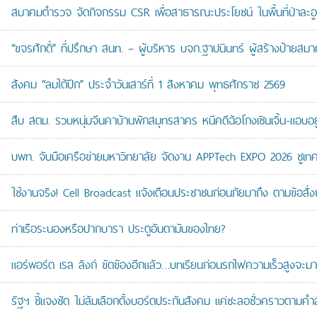
สมาคมตำรวจ จัดกิจกรรม CSR เพื่อสาธารณะประโยชน์ ในพื้นที่ป่าละอ
“ขจรศักดิ์” ที่ปรึกษา สนท. – ผู้บริหาร บจก.ฐาปนินทร์ ผู้สร้างป้า
สังคม “ลมใต้ปีก” ประจำวันเสาร์ที่ 1 สิงหาคม พุทธศักราช 2569
สืบ สตม. รวบหนุ่มจีนคาบ้านพักสมุทรสาคร หนีคดีฉ้อโกงเซินเจิ้น-แอบอยู
บพท. จับมือเครือข่ายมหาวิทยาลัย จัดงาน APPTech EXPO 2026 ชูเทคโน
ใช้งานจริง! Cell Broadcast แจ้งเตือนประชาชนก่อนภัยมาถึง ตามข้อสั่ง
ท่าเรือระนองหรือปากบารา ประตูอันดามันของไทย?
แอร์พอร์ต เรล ลิงก์ ขัดข้องอีกแล้ว…บทเรียนก่อนรถไฟความเร็วสูงจะมา
รัฐฯ ชี้แจงชัด ไม่ล้มเลือกตั้งบอร์ดประกันสังคม แค่ชะลอชั่วคราวตามคำ