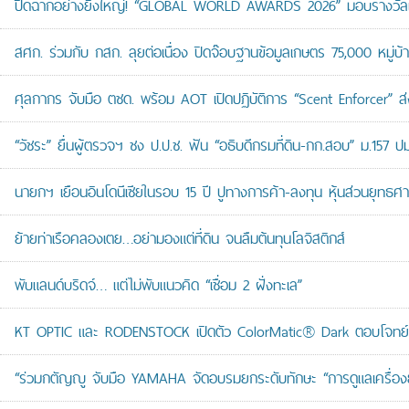
ปิดฉากอย่างยิ่งใหญ่! “GLOBAL WORLD AWARDS 2026” มอบรางวัลเก
สศก. ร่วมกับ กสก. ลุยต่อเนื่อง ปิดจ๊อบฐานข้อมูลเกษตร 75,000 หมู่บ
ศุลกากร จับมือ ตชด. พร้อม AOT เปิดปฏิบัติการ “Scent Enforcer” ส่ง
“วัชระ” ยื่นผู้ตรวจฯ ชง ป.ป.ช. ฟัน “อธิบดีกรมที่ดิน-กก.สอบ” ม.157 
นายกฯ เยือนอินโดนีเซียในรอบ 15 ปี ปูทางการค้า-ลงทุน หุ้นส่วนยุทธศ
ย้ายท่าเรือคลองเตย…อย่ามองแต่ที่ดิน จนลืมต้นทุนโลจิสติกส์
พับแลนด์บริดจ์… แต่ไม่พับแนวคิด “เชื่อม 2 ฝั่งทะเล”
KT OPTIC และ RODENSTOCK เปิดตัว ColorMatic® Dark ตอบโจทย์ไ
“ร่วมกตัญญู จับมือ YAMAHA จัดอบรมยกระดับทักษะ “การดูแลเครื่องยนต