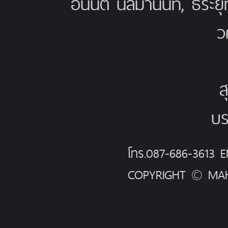
อนันต์ นิลมานนท์, ธีระย
ว
ส
บร
โทร.087-686-3613
COPYRIGHT © MAH