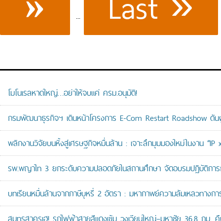
Last »
»
...
โมโนเรลหาดใหญ่…อย่าให้จบแค่ ครม.อนุมัติ!
กรมพัฒนาธุรกิจฯ เดินหน้าโครงการ E-Com Restart Roadshow ดั
พลิกงานวิจัยบนหิ้งสู่เศรษฐกิจหมื่นล้าน : เจาะลึกมุมมองใหม่ในงาน “I
รพ.พญาไท 3 ยกระดับความปลอดภัยในสถานศึกษา จัดอบรมปฏิบัติการกู้ช
บทเรียนหมื่นล้านจากภาษีบุหรี่ 2 อัตรา : มหากาพย์ความล้มเหลวทางกา
สมุทรสาครเฮ! รถไฟฟ้าสายสีแดงเข้ม วงเวียนใหญ่–มหาชัย 36.8 กม. คืบห