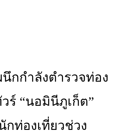
ผนึกกำลังตำรวจท่อง
ัวร์ “นอมินีภูเก็ต”
นักท่องเที่ยวช่วง