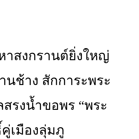
หาสงกรานต์ยิ่งใหญ่
นล้านช้าง สักการะพระ
ไหลสรงน้ำขอพร “พระ
์คู่เมืองลุ่มภู