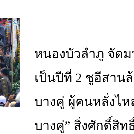
หนองบัวลำภู จัดม
เป็นปีที่ 2 ชูอีสา
บางคู่ ผู้คนหลั่ง
บางคู่” สิ่งศักดิ์สิทธิ