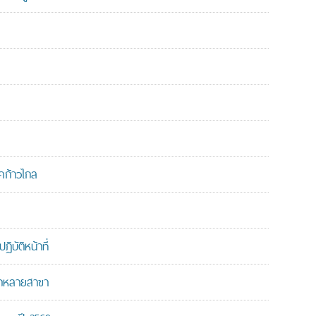
คก้าวไกล
บัติหน้าที่
ากหลายสาขา