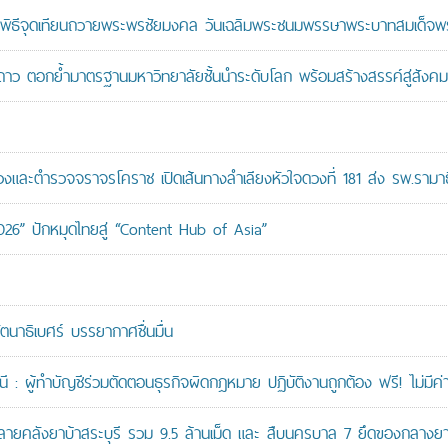
ะพิธีจุดเทียนถวายพระพรชัยมงคล วันเฉลิมพระชนมพรรษาพระบาทสมเด็จพระ
าว ตอกย้ำมาตรฐานมหาวิทยาลัยชั้นนำระดับโลก พร้อมสร้างสรรค์สู่สังคมอ
ะตำรวจจราจรโคราช เปิดเส้นทางลำเลียงหัวใจดวงที่ 181 ส่ง รพ.รามาธ
026” ปักหมุดไทยสู่ “Content Hub of Asia”
ัตนาธิเบศร์ บรรยากาศชื่นมื่น
: ผู้ทำบัญชีร่วมตัดตอนธุรกิจผิดกฎหมาย ปฏิบัติงานถูกต้อง ฟรี! ไม่มีค่า
คลังยาบ้าสระบุรี รวม 9.5 ล้านเม็ด และ สืบนครบาล 7 ยึดของกลางยาบ้