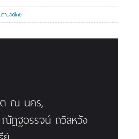
มคนตาบอดไทย
ณิต ณ นคร,
ี ณัฏฐอรรจน์ ถวิลหวัง
ย์,