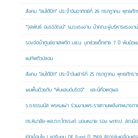
สังคม “ลมใต้ปีก” ประจำวันอาทิตย์ที่ 26 กรกฎาคม พุทธศั
“จุลพันธ์ อมรวิวัฒน์” รมว.แรงงาน นำคณะผู้บริหารแรงงานไ
รองจ๋อนำศูนย์ยาเสพติด บช.น. บุกช่วยเด็กชาย 7 ปี พ้นมือแม่
แม่ทัพตัวปลอม
สังคม “ลมใต้ปีก” ประจำวันเสาร์ที่ 25 กรกฎาคม พุทธศักรา
ผมเห็นด้วยกับ “พับแลนด์บริดจ์”… และนี่คือเหตุผล
ร.อ.ธรรมนัส พรหมเผ่า ร่วมงานพระราชทานเพลิงศพมารดาของ
ดร.หิมาลัย-พล.ต.ท.ไตรรงค์ มอบหมาย รอง ผกก.ป. สภ.เมืองน
เปิดเงื่อนไข ! ขอรับทุน DE Fund ปี 2569 สู่การขับเคลื่อนเศร