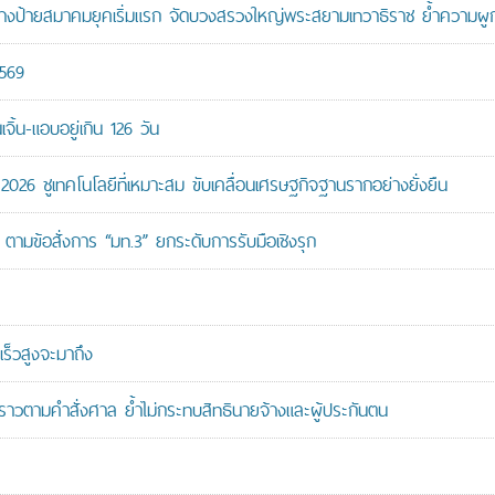
ู้สร้างป้ายสมาคมยุคเริ่มแรก จัดบวงสรวงใหญ่พระสยามเทวาธิราช ย้ำความผ
2569
ิ้น-แอบอยู่เกิน 126 วัน
26 ชูเทคโนโลยีที่เหมาะสม ขับเคลื่อนเศรษฐกิจฐานรากอย่างยั่งยืน
ตามข้อสั่งการ “มท.3” ยกระดับการรับมือเชิงรุก
ร็วสูงจะมาถึง
วคราวตามคำสั่งศาล ย้ำไม่กระทบสิทธินายจ้างและผู้ประกันตน