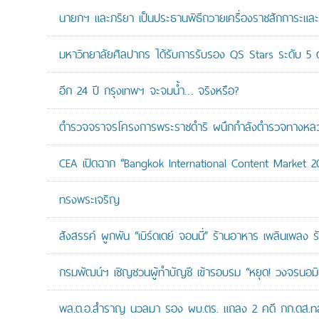
นายกฯ และภริยา เป็นประธานพิธีถวายเครื่องราชสักการะแล
มหาวิทยาลัยศิลปากร ได้รับการรับรอง QS Stars ระดับ 5 ด
อีก 24 ปี กรุงเทพฯ จะจมน้ำ… จริงหรือ?
ตำรวจจราจรโครงการพระราชดำริ ผนึกกำลังตำรวจทางหลวงแล
CEA เปิดฉาก “Bangkok International Content Market 2
ทรงพระเจริญ
สังสรรค์ ผูกพัน “เบิร์ดเดย์ จอนนี่” ร้านอาหาร เพลินเพลง ร
กรมพัฒน์ฯ เชิญชวนผู้ทำบัญชี เข้ารอบรม “หยุด! วงจรนอมินี 
พล.ต.อ.สำราญ นวลมา รอง ผบ.ตร. แถลง 2 คดี กก.ดส.ทลาย