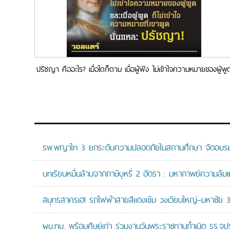
ปรัชญา คืออะไร? เมื่อใดก็ตาม เมื่อผู้ฟัง ไม่เข้าใจความหมายของผู้พู
และเมื่อผู้พูด ก็ไม่เข้าใจ ความหมายที่เขาพูด นั่นแหละ ปรัชญา!
รพ.พญาไท 3 ยกระดับความปลอดภัยในสถานศึกษา จัดอบรมปฏิบั
บทเรียนหมื่นล้านจากภาษีบุหรี่ 2 อัตรา : มหากาพย์ความล้
สมุทรสาครเฮ! รถไฟฟ้าสายสีแดงเข้ม วงเวียนใหญ่–มหาชัย 36.
ผบ.ทบ. พร้อมศิษย์เก่า ร่วมงานวันพระราชทานกำเนิด รร.จ