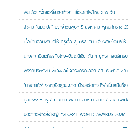
พบแล้ว! “จิ๊กซอว์ชิ้นสุดท้าย”…เชื่อมรถไฟไทย-ลาว-จีน
สังคม “ลมใต้ปีก” ประจำวันพุธที่ 5 สิงหาคม พุทธศักราช 2
เมื่อท่านจอมพลขอให้ ครูเอื้อ สุนทรสนาน แต่งเพลงง้อเมียให้ 
นายกฯ เปิดเวทีธุรกิจไทย–อินโดนีเซีย ดัน 4 ยุทธศาสตร์เศร
พรรคประชาชน ชี้แจงข้อเท็จจริงกรณีอดีต สส. ธิษะณา ชุณ
“นายกแก้ว” จากยูยิตสูชนะขาด นั่งบอร์ดการกีฬาเป็นสมัยที่ส
มูลนิธิพระราหู ส่งตัวแทน พล.ต.ท.อาชาน จันทร์ศิริ เคารพศพ 
ปิดฉากอย่างยิ่งใหญ่! “GLOBAL WORLD AWARDS 2026” มอ