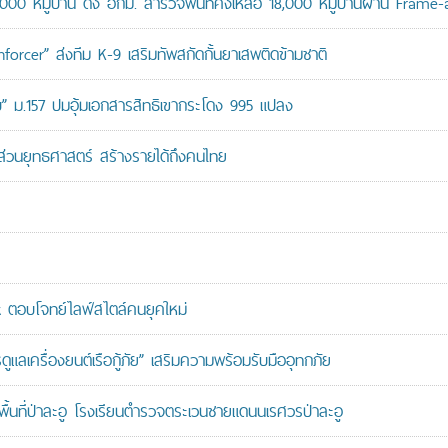
,000 หมู่บ้าน ดึง อกม. สำรวจพื้นที่คงเหลือ 18,000 หมู่บ้านผ่าน Frame
orcer” ส่งทีม K-9 เสริมทัพสกัดกั้นยาเสพติดข้ามชาติ
สอบ” ม.157 ปมอุ้มเอกสารสิทธิเขากระโดง 995 แปลง
นส่วนยุทธศาสตร์ สร้างรายได้ถึงคนไทย
ตอบโจทย์ไลฟ์สไตล์คนยุคใหม่
เครื่องยนต์เรือกู้ภัย” เสริมความพร้อมรับมืออุทกภัย
นที่ป่าละอู โรงเรียนตำรวจตระเวนชายแดนนเรศวรป่าละอู