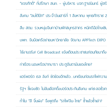
“ขจรศักดิ์” ที่ปรึกษา สนท. – ผู้บริหาร บจก.ฐาปนินทร์ ผ
สังคม “ลมใต้ปีก” ประจำวันเสาร์ที่ 1 สิงหาคม พุทธศักราช 
สืบ สตม. รวบหนุ่มจีนคาบ้านพักสมุทรสาคร หนีคดีฉ้อโกงเซินเจ
บพท. จับมือเครือข่ายมหาวิทยาลัย จัดงาน APPTech EXPO 20
ใช้งานจริง! Cell Broadcast แจ้งเตือนประชาชนก่อนภัยมาถึง 
ท่าเรือระนองหรือปากบารา ประตูอันดามันของไทย?
แอร์พอร์ต เรล ลิงก์ ขัดข้องอีกแล้ว…บทเรียนก่อนรถไฟความเ
รัฐฯ ชี้แจงชัด ไม่ล้มเลือกตั้งบอร์ดประกันสังคม แค่ชะลอชั่
ทำไม “สี จิ้นผิง” จึงพูดถึง “รถไฟจีน-ไทย” ซ้ำแล้วซ้ำเล่า?