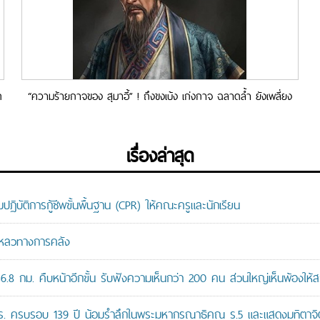
ด
“ความร้ายกาจของ สุมาอี้” ! ถึงขงเบ้ง เก่งกาจ ฉลาดลํ้า ยังเพลี่ยง
พลํ้า พลาดท่า สุมาอี้
เรื่องล่าสุด
ติการกู้ชีพขั้นพื้นฐาน (CPR) ให้คณะครูและนักเรียน
มเหลวทางการคลัง
8 กม. คืบหน้าอีกขั้น รับฟังความเห็นกว่า 200 คน ส่วนใหญ่เห็นพ้องให้ส
ปร. ครบรอบ 139 ปี น้อมรำลึกในพระมหากรุณาธิคุณ ร.5 และแสดงมุทิตาจิต