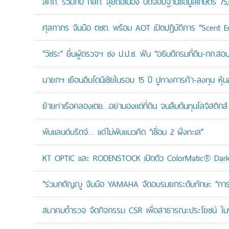
สศก. ร่วมกับ กสก. ลุยต่อเนื่อง ปิดจ๊อบฐานข้อมูลเกษตร 75
ศุลกากร จับมือ ตชด. พร้อม AOT เปิดปฏิบัติการ “Scent Enf
“วัชระ” ยื่นผู้ตรวจฯ ชง ป.ป.ช. ฟัน “อธิบดีกรมที่ดิน-กก.
นายกฯ เยือนอินโดนีเซียในรอบ 15 ปี ปูทางการค้า-ลงทุน หุ้
ย้ายท่าเรือคลองเตย…อย่ามองแต่ที่ดิน จนลืมต้นทุนโลจิสติกส์
พับแลนด์บริดจ์… แต่ไม่พับแนวคิด “เชื่อม 2 ฝั่งทะเล”
KT OPTIC และ RODENSTOCK เปิดตัว ColorMatic® Dark 
“ร่วมกตัญญู จับมือ YAMAHA จัดอบรมยกระดับทักษะ “การดูแล
สมาคมตำรวจ จัดกิจกรรม CSR เพื่อสาธารณะประโยชน์ ในพื้