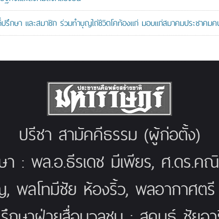
ที่ปรึกษา และสมาชิก ร่วมทำบุญไถ่ชีวิตโคท้องแก่ มอบแก่สมาคมประชาค
ปรีชา สามัคคีธรรม (ผู้ก่อตั้ง)
กษา : พล.อ.ธีรเดช มีเพียร, ศ.ดร.ค
ญ, พลโทมีชัย ห้องริ้ว, พลอากาศตร
่ปรึกษาฝ่ายสื่อมวลชน : สุคนธ์ ชัยอารี