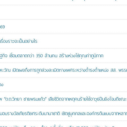
569
เรื่องราวจะเป็นอย่างไร
ษฐกิจ เชื่อมตลาดกว่า 350 ล้านคน สร้างห่วงโซ่คุณค่าภูมิภาค
หะวัณ เปิดเผยถึงการถูกล่วงละเมิดทางเพศระหว่างดำรงตำแหน่ง สส. พรร
อง
“ด.ต.วิทยา ชายพรมแก้ว” เสียชีวิตจากเหตุคนร้ายใช้อาวุธปืนยิงโจมตีขณะปฏิ
บรางวัลเกียรติยศระดับนานาชาติ เชิดชูบุคคลและองค์กรต้นแบบจากหล