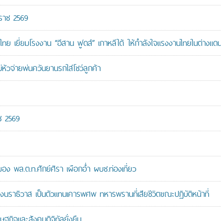
กราช 2569
ทย เยี่ยมโรงงาน “อีสาน ฟูดส์” เกาหลีใต้ ให้กำลังใจแรงงานไทยในต่างแด
หัวจ่ายพ่นควันยานรกใส่โชว์ลูกค้า
ช 2569
 พล.ต.ท.ศักย์ศิรา เผือกอ่ำ ผบช.ท่องเที่ยว
ราธิวาส เป็นตัวแทนเคารพศพ ทหารพรานที่เสียชีวิตขณะปฏิบัติหน้าที่
ษฐกิจและสังคมดิจิทัลยั่งยืน