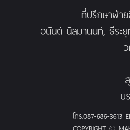
ที่ปรึกษาฝ่าย
อนันต์ นิลมานนท์, ธีระย
ว
ส
บร
โทร.087-686-3613
COPYRIGHT © MAH