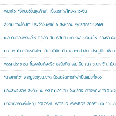
พบแล้ว! “จิ๊กซอว์ชิ้นสุดท้าย”…เชื่อมรถไฟไทย-ลาว-จีน
สังคม “ลมใต้ปีก” ประจำวันพุธที่ 5 สิงหาคม พุทธศักราช 2569
เมื่อท่านจอมพลขอให้ ครูเอื้อ สุนทรสนาน แต่งเพลงง้อเมียให้ เรื่องราวจะ
นายกฯ เปิดเวทีธุรกิจไทย–อินโดนีเซีย ดัน 4 ยุทธศาสตร์เศรษฐกิจ เชื่อ
พรรคประชาชน ชี้แจงข้อเท็จจริงกรณีอดีต สส. ธิษะณา ชุณหะวัณ เปิ
“นายกแก้ว” จากยูยิตสูชนะขาด นั่งบอร์ดการกีฬาเป็นสมัยที่สอง
มูลนิธิพระราหู ส่งตัวแทน พล.ต.ท.อาชาน จันทร์ศิริ เคารพศพ “ด.ต.วิทยา
ปิดฉากอย่างยิ่งใหญ่! “GLOBAL WORLD AWARDS 2026” มอบรางวัลเก