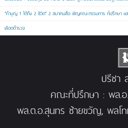
“ทำบุญ 1 ได้ถึง 2 ชีวิต” 2 สมาคมสื่อ เชิญคณะกรรมการ ที่ปรึกษา 
เลือดตำรวจ
ปรีชา ส
คณะที่ปรึกษา : พล.อ
พล.ต.อ.สุนทร ซ้ายขวัญ, พลโท