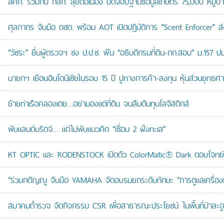
สศก. ร่วมกับ กสก. ลุยต่อเนื่อง ปิดจ๊อบฐานข้อมูลเกษตร 75,000 หมู่บ
ศุลกากร จับมือ ตชด. พร้อม AOT เปิดปฏิบัติการ “Scent Enforcer” ส่ง
“วัชระ” ยื่นผู้ตรวจฯ ชง ป.ป.ช. ฟัน “อธิบดีกรมที่ดิน-กก.สอบ” ม.157 
นายกฯ เยือนอินโดนีเซียในรอบ 15 ปี ปูทางการค้า-ลงทุน หุ้นส่วนยุทธศ
ย้ายท่าเรือคลองเตย…อย่ามองแต่ที่ดิน จนลืมต้นทุนโลจิสติกส์
พับแลนด์บริดจ์… แต่ไม่พับแนวคิด “เชื่อม 2 ฝั่งทะเล”
KT OPTIC และ RODENSTOCK เปิดตัว ColorMatic® Dark ตอบโจทย์ไ
“ร่วมกตัญญู จับมือ YAMAHA จัดอบรมยกระดับทักษะ “การดูแลเครื่องยนต
สมาคมตำรวจ จัดกิจกรรม CSR เพื่อสาธารณะประโยชน์ ในพื้นที่ป่าละอ