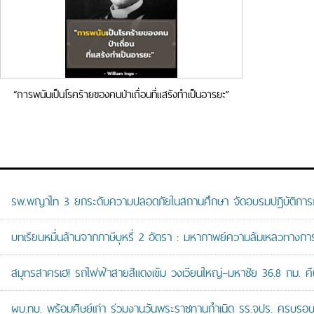
“การพนันเป็นโรคร้ายของคนป่าเถื่อนที่แสร้งทำเป็นอารยะ”
รพ.พญาไท 3 ยกระดับความปลอดภัยในสถานศึกษา จัดอบรมปฏิบัติการกู้ช
บทเรียนหมื่นล้านจากภาษีบุหรี่ 2 อัตรา : มหากาพย์ความล้มเหลวทางกา
สมุทรสาครเฮ! รถไฟฟ้าสายสีแดงเข้ม วงเวียนใหญ่–มหาชัย 36.8 กม. คืบห
ผบ.ทบ. พร้อมศิษย์เก่า ร่วมงานวันพระราชทานกำเนิด รร.จปร. ครบรอบ