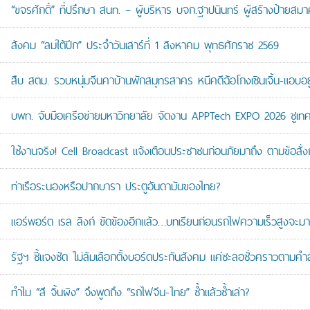
“ขจรศักดิ์” ที่ปรึกษา สนท. – ผู้บริหาร บจก.ฐาปนินทร์ ผู้สร้างป้า
สังคม “ลมใต้ปีก” ประจำวันเสาร์ที่ 1 สิงหาคม พุทธศักราช 2569
สืบ สตม. รวบหนุ่มจีนคาบ้านพักสมุทรสาคร หนีคดีฉ้อโกงเซินเจิ้น-แอบอยู
บพท. จับมือเครือข่ายมหาวิทยาลัย จัดงาน APPTech EXPO 2026 ชูเทคโน
ใช้งานจริง! Cell Broadcast แจ้งเตือนประชาชนก่อนภัยมาถึง ตามข้อสั่ง
ท่าเรือระนองหรือปากบารา ประตูอันดามันของไทย?
แอร์พอร์ต เรล ลิงก์ ขัดข้องอีกแล้ว…บทเรียนก่อนรถไฟความเร็วสูงจะมา
รัฐฯ ชี้แจงชัด ไม่ล้มเลือกตั้งบอร์ดประกันสังคม แค่ชะลอชั่วคราวตามคำ
ทำไม “สี จิ้นผิง” จึงพูดถึง “รถไฟจีน-ไทย” ซ้ำแล้วซ้ำเล่า?