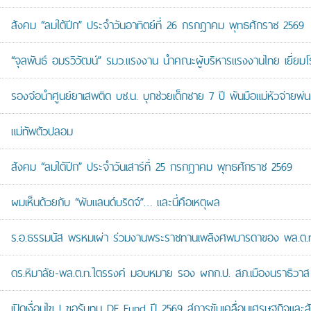
สังคม “ลมใต้ปีก” ประจำวันอาทิตย์ที่ 26 กรกฎาคม พุทธศักราช 2569
“จุลพันธ์ อมรวิวัฒน์” รมว.แรงงาน นำคณะผู้บริหารแรงงานไทย เยี่ยมโ
รองจ๋อนำศูนย์ยาเสพติด บช.น. บุกช่วยเด็กชาย 7 ปี พ้นมือแม่หัวจ่ายพ่น
แม่ทัพตัวปลอม
สังคม “ลมใต้ปีก” ประจำวันเสาร์ที่ 25 กรกฎาคม พุทธศักราช 2569
ผมเห็นด้วยกับ “พับแลนด์บริดจ์”… และนี่คือเหตุผล
ร.อ.ธรรมนัส พรหมเผ่า ร่วมงานพระราชทานเพลิงศพมารดาของ พล.ต.ท.ศั
ดร.หิมาลัย-พล.ต.ท.ไตรรงค์ มอบหมาย รอง ผกก.ป. สภ.เมืองนราธิวาส เป
เปิดเงื่อนไข ! ขอรับทุน DE Fund ปี 2569 สู่การขับเคลื่อนเศรษฐกิจและสัง