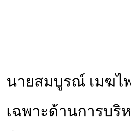
นายสมบูรณ์ เมฆไพบ
เฉพาะด้านการบริห