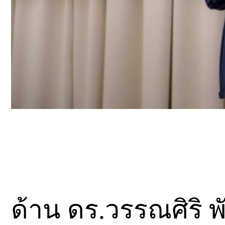
ด้าน ดร.วรรณศิริ พ