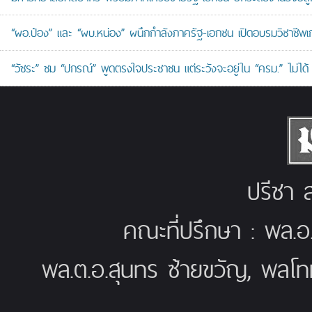
“ผอ.ป๋อง” และ “ผบ.หน่อง” ผนึกกำลังภาครัฐ-เอกชน เปิดอบรมวิชาช
“วัชระ” ชม “ปกรณ์” พูดตรงใจประชาชน แต่ระวังจะอยู่ใน “ครม.” ไม่ได้
ปรีชา ส
คณะที่ปรึกษา : พล.อ
พล.ต.อ.สุนทร ซ้ายขวัญ, พลโท