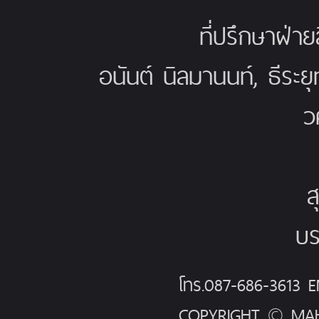
ที่ปรึกษาฝ่าย
อนันต์ นิลมานนท์, ธีระย
ว
ส
บร
โทร.087-686-3613
COPYRIGHT © MAH