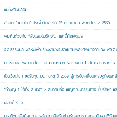
แม่ทัพตัวปลอม
สังคม “ลมใต้ปีก” ประจำวันเสาร์ที่ 25 กรกฎาคม พุทธศักราช 2569
ผมเห็นด้วยกับ “พับแลนด์บริดจ์”… และนี่คือเหตุผล
ร.อ.ธรรมนัส พรหมเผ่า ร่วมงานพระราชทานเพลิงศพมารดาของ พล.ต.ท.ศั
ดร.หิมาลัย-พล.ต.ท.ไตรรงค์ มอบหมาย รอง ผกก.ป. สภ.เมืองนราธิวาส เป
เปิดเงื่อนไข ! ขอรับทุน DE Fund ปี 2569 สู่การขับเคลื่อนเศรษฐกิจและสัง
“ทำบุญ 1 ได้ถึง 2 ชีวิต” 2 สมาคมสื่อ เชิญคณะกรรมการ ที่ปรึกษา 
เลือดตำรวจ
มหาวิทยาลัยศิลปากร พร้อมภาคีเครือข่ายรัฐ-เอกชน ยกระดับงานวิจัยสู่