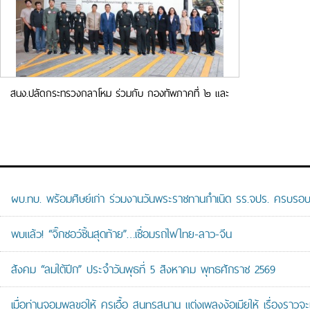
สนง.ปลัดกระทรวงกลาโหม ร่วมกับ กองทัพภาคที่ ๒ และ
ม.เทคโนโลยีราชมงคลอีสาน ร่วมทดสอบระบบงานวิจัยการ
สื่อสารของกระทรวงกลาโหม
ผบ.ทบ. พร้อมศิษย์เก่า ร่วมงานวันพระราชทานกำเนิด รร.จปร. ครบรอบ
พบแล้ว! “จิ๊กซอว์ชิ้นสุดท้าย”…เชื่อมรถไฟไทย-ลาว-จีน
สังคม “ลมใต้ปีก” ประจำวันพุธที่ 5 สิงหาคม พุทธศักราช 2569
เมื่อท่านจอมพลขอให้ ครูเอื้อ สุนทรสนาน แต่งเพลงง้อเมียให้ เรื่องราวจะ