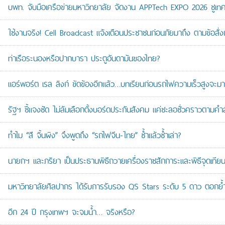
บพท. จับมือเครือข่ายมหาวิทยาลัย จัดงาน APPTech EXPO 2026 ชูเทคโน
ใช้งานจริง! Cell Broadcast แจ้งเตือนประชาชนก่อนภัยมาถึง ตามข้อสั่ง
ท่าเรือระนองหรือปากบารา ประตูอันดามันของไทย?
แอร์พอร์ต เรล ลิงก์ ขัดข้องอีกแล้ว…บทเรียนก่อนรถไฟความเร็วสูงจะมา
รัฐฯ ชี้แจงชัด ไม่ล้มเลือกตั้งบอร์ดประกันสังคม แค่ชะลอชั่วคราวตามคำ
ทำไม “สี จิ้นผิง” จึงพูดถึง “รถไฟจีน-ไทย” ซ้ำแล้วซ้ำเล่า?
นายกฯ และภริยา เป็นประธานพิธีถวายเครื่องราชสักการะและพิธีจุดเ
มหาวิทยาลัยศิลปากร ได้รับการรับรอง QS Stars ระดับ 5 ดาว ตอกย้ำม
อีก 24 ปี กรุงเทพฯ จะจมน้ำ… จริงหรือ?