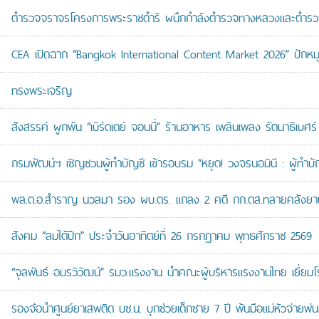
ตำรวจจราจรโครงการพระราชดำริ ผนึกกำลังตำรวจทางหลวงและตำรวจจรา
CEA เปิดฉาก “Bangkok International Content Market 2026” ปักหม
ทรงพระเจริญ
สังสรรค์ ผูกพัน “เบิร์ดเดย์ จอนนี่” ร้านอาหาร เพลินเพลง รัตนาธิเบศร์
กรมพัฒน์ฯ เชิญชวนผู้ทำบัญชี เข้ารอบรม “หยุด! วงจรนอมินี : ผู้ทำบัญ
พล.ต.อ.สำราญ นวลมา รอง ผบ.ตร. แถลง 2 คดี กก.ดส.ทลายคลังยาบ้าส
สังคม “ลมใต้ปีก” ประจำวันอาทิตย์ที่ 26 กรกฎาคม พุทธศักราช 2569
“จุลพันธ์ อมรวิวัฒน์” รมว.แรงงาน นำคณะผู้บริหารแรงงานไทย เยี่ยมโ
รองจ๋อนำศูนย์ยาเสพติด บช.น. บุกช่วยเด็กชาย 7 ปี พ้นมือแม่หัวจ่ายพ่น