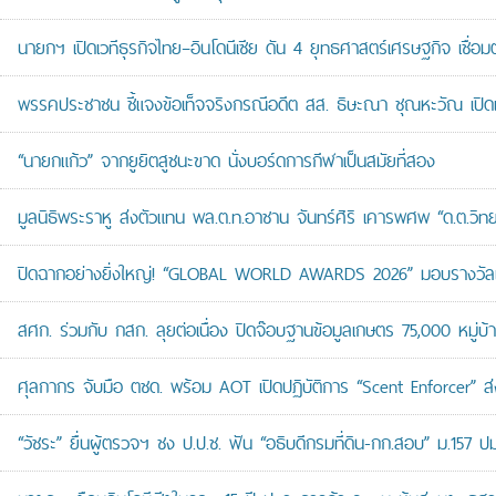
นายกฯ เปิดเวทีธุรกิจไทย–อินโดนีเซีย ดัน 4 ยุทธศาสตร์เศรษฐกิจ เชื่อ
พรรคประชาชน ชี้แจงข้อเท็จจริงกรณีอดีต สส. ธิษะณา ชุณหะวัณ เปิ
“นายกแก้ว” จากยูยิตสูชนะขาด นั่งบอร์ดการกีฬาเป็นสมัยที่สอง
มูลนิธิพระราหู ส่งตัวแทน พล.ต.ท.อาชาน จันทร์ศิริ เคารพศพ “ด.ต.วิทยา
ปิดฉากอย่างยิ่งใหญ่! “GLOBAL WORLD AWARDS 2026” มอบรางวัลเก
สศก. ร่วมกับ กสก. ลุยต่อเนื่อง ปิดจ๊อบฐานข้อมูลเกษตร 75,000 หมู่บ
ศุลกากร จับมือ ตชด. พร้อม AOT เปิดปฏิบัติการ “Scent Enforcer” ส่ง
“วัชระ” ยื่นผู้ตรวจฯ ชง ป.ป.ช. ฟัน “อธิบดีกรมที่ดิน-กก.สอบ” ม.157 