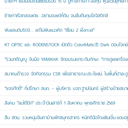
นายกฯ เยือนอินโดนีเซียในรอบ 15 ปี ปูทางการค้า-ลงทุน หุ้นส่วนยุทธศ
ย้ายท่าเรือคลองเตย…อย่ามองแต่ที่ดิน จนลืมต้นทุนโลจิสติกส์
พับแลนด์บริดจ์… แต่ไม่พับแนวคิด “เชื่อม 2 ฝั่งทะเล”
KT OPTIC และ RODENSTOCK เปิดตัว ColorMatic® Dark ตอบโจทย์ไ
“ร่วมกตัญญู จับมือ YAMAHA จัดอบรมยกระดับทักษะ “การดูแลเครื่องยนต
สมาคมตำรวจ จัดกิจกรรม CSR เพื่อสาธารณะประโยชน์ ในพื้นที่ป่าละอ
“ขจรศักดิ์” ที่ปรึกษา สนท. – ผู้บริหาร บจก.ฐาปนินทร์ ผู้สร้างป้า
สังคม “ลมใต้ปีก” ประจำวันเสาร์ที่ 1 สิงหาคม พุทธศักราช 2569
สืบ สตม. รวบหนุ่มจีนคาบ้านพักสมุทรสาคร หนีคดีฉ้อโกงเซินเจิ้น-แอบอยู