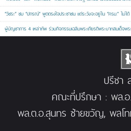
“วัชระ” ชม “ปกรณ์” พูดตรงใจประชาชน แต่ระวังจะอยู่ใน “ครม.” ไม่ได้
ผู้บัญชาการ 4 เหล่าทัพ ร่วมกิจกรรมเฉลิมพระเกียรติพระบาทสมเด็จพระ
ปรีชา ส
คณะที่ปรึกษา : พล.อ
พล.ต.อ.สุนทร ซ้ายขวัญ, พลโท