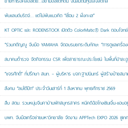
ย้ายท่าเรือคลองเตย…อย่ามองแต่ที่ดิน จนลืมต้นทุนโลจิสติกส์
พับแลนด์บริดจ์… แต่ไม่พับแนวคิด “เชื่อม 2 ฝั่งทะเล”
KT OPTIC และ RODENSTOCK เปิดตัว ColorMatic® Dark ตอบโจทย์ไ
“ร่วมกตัญญู จับมือ YAMAHA จัดอบรมยกระดับทักษะ “การดูแลเครื่องยนต
สมาคมตำรวจ จัดกิจกรรม CSR เพื่อสาธารณะประโยชน์ ในพื้นที่ป่าละอ
“ขจรศักดิ์” ที่ปรึกษา สนท. – ผู้บริหาร บจก.ฐาปนินทร์ ผู้สร้างป้า
สังคม “ลมใต้ปีก” ประจำวันเสาร์ที่ 1 สิงหาคม พุทธศักราช 2569
สืบ สตม. รวบหนุ่มจีนคาบ้านพักสมุทรสาคร หนีคดีฉ้อโกงเซินเจิ้น-แอบอยู
บพท. จับมือเครือข่ายมหาวิทยาลัย จัดงาน APPTech EXPO 2026 ชูเทคโน