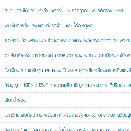
สังคม “ลมใต้ปีก” ประจำวันเสาร์ที่ 25 กรกฎาคม พุทธศักราช 2569
ผมเห็นด้วยกับ “พับแลนด์บริดจ์”… และนี่คือเหตุผล
ร.อ.ธรรมนัส พรหมเผ่า ร่วมงานพระราชทานเพลิงศพมารดาของ พล.ต.ท.ศั
ดร.หิมาลัย-พล.ต.ท.ไตรรงค์ มอบหมาย รอง ผกก.ป. สภ.เมืองนราธิวาส เป
เปิดเงื่อนไข ! ขอรับทุน DE Fund ปี 2569 สู่การขับเคลื่อนเศรษฐกิจและสัง
“ทำบุญ 1 ได้ถึง 2 ชีวิต” 2 สมาคมสื่อ เชิญคณะกรรมการ ที่ปรึกษา 
เลือดตำรวจ
มหาวิทยาลัยศิลปากร พร้อมภาคีเครือข่ายรัฐ-เอกชน ยกระดับงานวิจัยสู่
“ผอ.ป๋อง” และ “ผบ.หน่อง” ผนึกกำลังภาครัฐ-เอกชน เปิดอบรมวิชาช