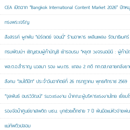
CEA เปิดฉาก “Bangkok International Content Market 2026” ปักหม
ทรงพระเจริญ
สังสรรค์ ผูกพัน “เบิร์ดเดย์ จอนนี่” ร้านอาหาร เพลินเพลง รัตนาธิเบศร์
กรมพัฒน์ฯ เชิญชวนผู้ทำบัญชี เข้ารอบรม “หยุด! วงจรนอมินี : ผู้ทำบัญ
พล.ต.อ.สำราญ นวลมา รอง ผบ.ตร. แถลง 2 คดี กก.ดส.ทลายคลังยาบ้าส
สังคม “ลมใต้ปีก” ประจำวันอาทิตย์ที่ 26 กรกฎาคม พุทธศักราช 2569
“จุลพันธ์ อมรวิวัฒน์” รมว.แรงงาน นำคณะผู้บริหารแรงงานไทย เยี่ยมโ
รองจ๋อนำศูนย์ยาเสพติด บช.น. บุกช่วยเด็กชาย 7 ปี พ้นมือแม่หัวจ่ายพ่น
แม่ทัพตัวปลอม