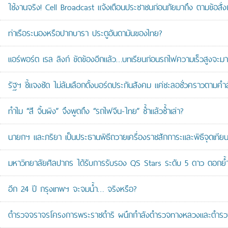
ใช้งานจริง! Cell Broadcast แจ้งเตือนประชาชนก่อนภัยมาถึง ตามข้อสั่ง
ท่าเรือระนองหรือปากบารา ประตูอันดามันของไทย?
แอร์พอร์ต เรล ลิงก์ ขัดข้องอีกแล้ว…บทเรียนก่อนรถไฟความเร็วสูงจะมา
รัฐฯ ชี้แจงชัด ไม่ล้มเลือกตั้งบอร์ดประกันสังคม แค่ชะลอชั่วคราวตามคำ
ทำไม “สี จิ้นผิง” จึงพูดถึง “รถไฟจีน-ไทย” ซ้ำแล้วซ้ำเล่า?
นายกฯ และภริยา เป็นประธานพิธีถวายเครื่องราชสักการะและพิธีจุดเ
มหาวิทยาลัยศิลปากร ได้รับการรับรอง QS Stars ระดับ 5 ดาว ตอกย้ำม
อีก 24 ปี กรุงเทพฯ จะจมน้ำ… จริงหรือ?
ตำรวจจราจรโครงการพระราชดำริ ผนึกกำลังตำรวจทางหลวงและตำรวจจรา