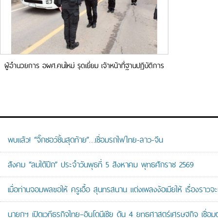
ผู้อำนวยการ อผศ.คนใหม่ รุดเยี่ยม เจ้าหน้าที่ฐานปฏิบัติการ
ช่องบกและอานม้า
พบแล้ว! “จิ๊กซอว์ชิ้นสุดท้าย”…เชื่อมรถไฟไทย-ลาว-จีน
สังคม “ลมใต้ปีก” ประจำวันพุธที่ 5 สิงหาคม พุทธศักราช 2569
เมื่อท่านจอมพลขอให้ ครูเอื้อ สุนทรสนาน แต่งเพลงง้อเมียให้ เรื่องราวจะ
นายกฯ เปิดเวทีธุรกิจไทย–อินโดนีเซีย ดัน 4 ยุทธศาสตร์เศรษฐกิจ เชื่อ