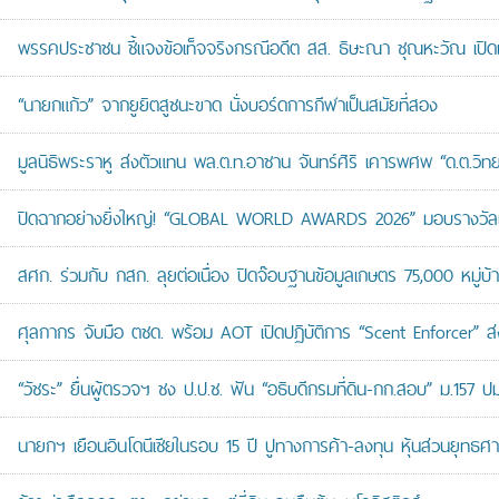
พรรคประชาชน ชี้แจงข้อเท็จจริงกรณีอดีต สส. ธิษะณา ชุณหะวัณ เปิ
“นายกแก้ว” จากยูยิตสูชนะขาด นั่งบอร์ดการกีฬาเป็นสมัยที่สอง
มูลนิธิพระราหู ส่งตัวแทน พล.ต.ท.อาชาน จันทร์ศิริ เคารพศพ “ด.ต.วิทยา
ปิดฉากอย่างยิ่งใหญ่! “GLOBAL WORLD AWARDS 2026” มอบรางวัลเก
สศก. ร่วมกับ กสก. ลุยต่อเนื่อง ปิดจ๊อบฐานข้อมูลเกษตร 75,000 หมู่บ
ศุลกากร จับมือ ตชด. พร้อม AOT เปิดปฏิบัติการ “Scent Enforcer” ส่ง
“วัชระ” ยื่นผู้ตรวจฯ ชง ป.ป.ช. ฟัน “อธิบดีกรมที่ดิน-กก.สอบ” ม.157 
นายกฯ เยือนอินโดนีเซียในรอบ 15 ปี ปูทางการค้า-ลงทุน หุ้นส่วนยุทธศ