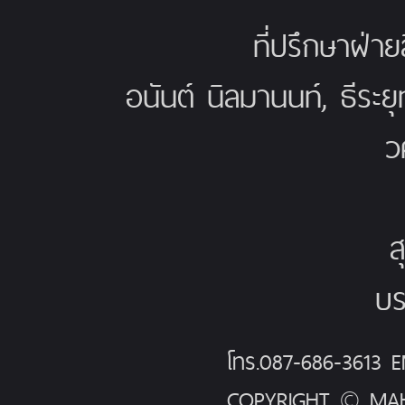
ที่ปรึกษาฝ่าย
อนันต์ นิลมานนท์, ธีระย
ว
ส
บร
โทร.087-686-3613
COPYRIGHT © MAH