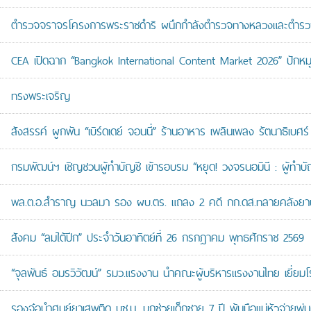
ตำรวจจราจรโครงการพระราชดำริ ผนึกกำลังตำรวจทางหลวงและตำรวจจรา
CEA เปิดฉาก “Bangkok International Content Market 2026” ปักหม
ทรงพระเจริญ
สังสรรค์ ผูกพัน “เบิร์ดเดย์ จอนนี่” ร้านอาหาร เพลินเพลง รัตนาธิเบศร์
กรมพัฒน์ฯ เชิญชวนผู้ทำบัญชี เข้ารอบรม “หยุด! วงจรนอมินี : ผู้ทำบัญ
พล.ต.อ.สำราญ นวลมา รอง ผบ.ตร. แถลง 2 คดี กก.ดส.ทลายคลังยาบ้าส
สังคม “ลมใต้ปีก” ประจำวันอาทิตย์ที่ 26 กรกฎาคม พุทธศักราช 2569
“จุลพันธ์ อมรวิวัฒน์” รมว.แรงงาน นำคณะผู้บริหารแรงงานไทย เยี่ยมโ
รองจ๋อนำศูนย์ยาเสพติด บช.น. บุกช่วยเด็กชาย 7 ปี พ้นมือแม่หัวจ่ายพ่น