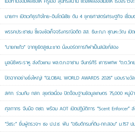
เมื่อท่านจอมพลขอให้ ครูเอื้อ สุนทรสนาน แต่งเพลงง้อเมียให้ เรื่องราวจะ
นายกฯ เปิดเวทีธุรกิจไทย–อินโดนีเซีย ดัน 4 ยุทธศาสตร์เศรษฐกิจ เชื่อ
พรรคประชาชน ชี้แจงข้อเท็จจริงกรณีอดีต สส. ธิษะณา ชุณหะวัณ เปิ
“นายกแก้ว” จากยูยิตสูชนะขาด นั่งบอร์ดการกีฬาเป็นสมัยที่สอง
มูลนิธิพระราหู ส่งตัวแทน พล.ต.ท.อาชาน จันทร์ศิริ เคารพศพ “ด.ต.วิทยา
ปิดฉากอย่างยิ่งใหญ่! “GLOBAL WORLD AWARDS 2026” มอบรางวัลเก
สศก. ร่วมกับ กสก. ลุยต่อเนื่อง ปิดจ๊อบฐานข้อมูลเกษตร 75,000 หมู่บ
ศุลกากร จับมือ ตชด. พร้อม AOT เปิดปฏิบัติการ “Scent Enforcer” ส่ง
“วัชระ” ยื่นผู้ตรวจฯ ชง ป.ป.ช. ฟัน “อธิบดีกรมที่ดิน-กก.สอบ” ม.157 