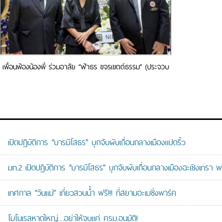
เพื่อนพ้องน้องพี่ ร่วมอาลัย “ฟ้าธร ขจรเขตต์ธรรม” (ประจวบ
บุตรศิริ) คู่ชีวิต “อิ๋ว” ศุภรัตน์ นาคบุญนำ อดีตพิธิกรดัง ช่อง
7 สี
เปิดปฏิบัติการ “บารมีโสธร” บุกจับผับเถื่อนกลางเมืองแปดริ้ว
มท.2 เปิดปฏิบัติการ “บารมีโสธร” บุกจับผับเถื่อนกลางเมืองฉะเชิงเทรา พ
เทศกาล “วันแม่” เที่ยวสวนน้ำ ฟรี!!! ที่สยามอะเมซิ่งพาร์ค
โมโนเรลหาดใหญ่…อย่าให้จบแค่ ครม.อนุมัติ!