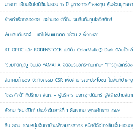
นายกฯ เยือนอินโดนีเซียในรอบ 15 ปี ปูทางการค้า-ลงทุน หุ้นส่วนยุทธศ
ย้ายท่าเรือคลองเตย…อย่ามองแต่ที่ดิน จนลืมต้นทุนโลจิสติกส์
พับแลนด์บริดจ์… แต่ไม่พับแนวคิด “เชื่อม 2 ฝั่งทะเล”
KT OPTIC และ RODENSTOCK เปิดตัว ColorMatic® Dark ตอบโจทย์ไ
“ร่วมกตัญญู จับมือ YAMAHA จัดอบรมยกระดับทักษะ “การดูแลเครื่องยนต
สมาคมตำรวจ จัดกิจกรรม CSR เพื่อสาธารณะประโยชน์ ในพื้นที่ป่าละอ
“ขจรศักดิ์” ที่ปรึกษา สนท. – ผู้บริหาร บจก.ฐาปนินทร์ ผู้สร้างป้า
สังคม “ลมใต้ปีก” ประจำวันเสาร์ที่ 1 สิงหาคม พุทธศักราช 2569
สืบ สตม. รวบหนุ่มจีนคาบ้านพักสมุทรสาคร หนีคดีฉ้อโกงเซินเจิ้น-แอบอยู