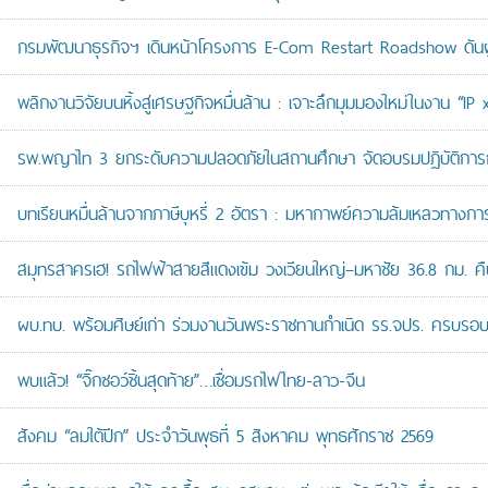
กรมพัฒนาธุรกิจฯ เดินหน้าโครงการ E-Com Restart Roadshow ดั
พลิกงานวิจัยบนหิ้งสู่เศรษฐกิจหมื่นล้าน : เจาะลึกมุมมองใหม่ในงาน “I
รพ.พญาไท 3 ยกระดับความปลอดภัยในสถานศึกษา จัดอบรมปฏิบัติการกู้ช
บทเรียนหมื่นล้านจากภาษีบุหรี่ 2 อัตรา : มหากาพย์ความล้มเหลวทางกา
สมุทรสาครเฮ! รถไฟฟ้าสายสีแดงเข้ม วงเวียนใหญ่–มหาชัย 36.8 กม. คืบห
ผบ.ทบ. พร้อมศิษย์เก่า ร่วมงานวันพระราชทานกำเนิด รร.จปร. ครบรอบ
พบแล้ว! “จิ๊กซอว์ชิ้นสุดท้าย”…เชื่อมรถไฟไทย-ลาว-จีน
สังคม “ลมใต้ปีก” ประจำวันพุธที่ 5 สิงหาคม พุทธศักราช 2569