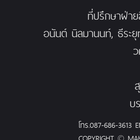
ที่ปรึกษาฝ่าย
อนันต์ นิลมานนท์, ธีระย
ว
ส
บร
โทร.087-686-3613
COPYRIGHT © MAH