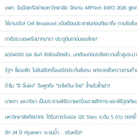
บพท. จับมือเครือข่ายมหาวิทยาลัย จัดงาน APPTech EXPO 2026 ชูเทคโน
ใช้งานจริง! Cell Broadcast แจ้งเตือนประชาชนก่อนภัยมาถึง ตามข้อสั่ง
ท่าเรือระนองหรือปากบารา ประตูอันดามันของไทย?
แอร์พอร์ต เรล ลิงก์ ขัดข้องอีกแล้ว…บทเรียนก่อนรถไฟความเร็วสูงจะมา
รัฐฯ ชี้แจงชัด ไม่ล้มเลือกตั้งบอร์ดประกันสังคม แค่ชะลอชั่วคราวตามคำ
ทำไม “สี จิ้นผิง” จึงพูดถึง “รถไฟจีน-ไทย” ซ้ำแล้วซ้ำเล่า?
นายกฯ และภริยา เป็นประธานพิธีถวายเครื่องราชสักการะและพิธีจุดเ
มหาวิทยาลัยศิลปากร ได้รับการรับรอง QS Stars ระดับ 5 ดาว ตอกย้ำม
อีก 24 ปี กรุงเทพฯ จะจมน้ำ… จริงหรือ?