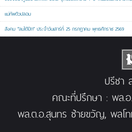
แม่ทัพตัวปลอม
สังคม “ลมใต้ปีก” ประจำวันเสาร์ที่ 25 กรกฎาคม พุทธศักราช 2569
ปรีชา ส
คณะที่ปรึกษา : พล.อ
พล.ต.อ.สุนทร ซ้ายขวัญ, พลโท