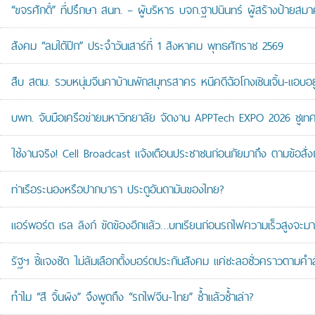
“ขจรศักดิ์” ที่ปรึกษา สนท. – ผู้บริหาร บจก.ฐาปนินทร์ ผู้สร้างป้า
สังคม “ลมใต้ปีก” ประจำวันเสาร์ที่ 1 สิงหาคม พุทธศักราช 2569
สืบ สตม. รวบหนุ่มจีนคาบ้านพักสมุทรสาคร หนีคดีฉ้อโกงเซินเจิ้น-แอบอยู
บพท. จับมือเครือข่ายมหาวิทยาลัย จัดงาน APPTech EXPO 2026 ชูเทคโน
ใช้งานจริง! Cell Broadcast แจ้งเตือนประชาชนก่อนภัยมาถึง ตามข้อสั่ง
ท่าเรือระนองหรือปากบารา ประตูอันดามันของไทย?
แอร์พอร์ต เรล ลิงก์ ขัดข้องอีกแล้ว…บทเรียนก่อนรถไฟความเร็วสูงจะมา
รัฐฯ ชี้แจงชัด ไม่ล้มเลือกตั้งบอร์ดประกันสังคม แค่ชะลอชั่วคราวตามคำ
ทำไม “สี จิ้นผิง” จึงพูดถึง “รถไฟจีน-ไทย” ซ้ำแล้วซ้ำเล่า?