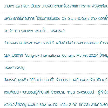
นายกฯ และภริยา เป็นประธานพิธีถวายเครื่องราชสักการะและพิธีจุดเ
มหาวิทยาลัยศิลปากร ได้รับการรับรอง QS Stars ระดับ 5 ดาว ตอกย้ำม
อีก 24 ปี กรุงเทพฯ จะจมน้ำ… จริงหรือ?
ตำรวจจราจรโครงการพระราชดำริ ผนึกกำลังตำรวจทางหลวงและตำรวจจรา
CEA เปิดฉาก “Bangkok International Content Market 2026” ปักหม
ทรงพระเจริญ
สังสรรค์ ผูกพัน “เบิร์ดเดย์ จอนนี่” ร้านอาหาร เพลินเพลง รัตนาธิเบศร์
กรมพัฒน์ฯ เชิญชวนผู้ทำบัญชี เข้ารอบรม “หยุด! วงจรนอมินี : ผู้ทำบัญ
พล.ต.อ.สำราญ นวลมา รอง ผบ.ตร. แถลง 2 คดี กก.ดส.ทลายคลังยาบ้าส