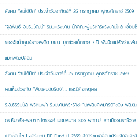
สังคม “ลมใต้ปีก” ประจำวันอาทิตย์ที่ 26 กรกฎาคม พุทธศักราช 2569
“จุลพันธ์ อมรวิวัฒน์” รมว.แรงงาน นำคณะผู้บริหารแรงงานไทย เยี่ยมโ
รองจ๋อนำศูนย์ยาเสพติด บช.น. บุกช่วยเด็กชาย 7 ปี พ้นมือแม่หัวจ่ายพ่น
แม่ทัพตัวปลอม
สังคม “ลมใต้ปีก” ประจำวันเสาร์ที่ 25 กรกฎาคม พุทธศักราช 2569
ผมเห็นด้วยกับ “พับแลนด์บริดจ์”… และนี่คือเหตุผล
ร.อ.ธรรมนัส พรหมเผ่า ร่วมงานพระราชทานเพลิงศพมารดาของ พล.ต.ท.ศั
ดร.หิมาลัย-พล.ต.ท.ไตรรงค์ มอบหมาย รอง ผกก.ป. สภ.เมืองนราธิวาส เป
เปิดเงื่อนไข ! ขอรับทุน DE Fund ปี 2569 สู่การขับเคลื่อนเศรษฐกิจและสัง