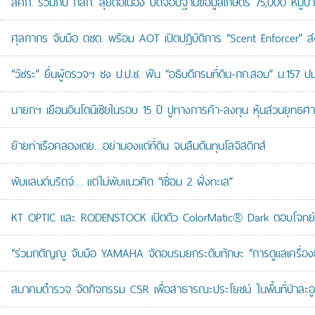
สศก. ร่วมกับ กสก. ลุยต่อเนื่อง ปิดจ๊อบฐานข้อมูลเกษตร 75,000 หมู่บ
ศุลกากร จับมือ ตชด. พร้อม AOT เปิดปฏิบัติการ “Scent Enforcer” ส่ง
“วัชระ” ยื่นผู้ตรวจฯ ชง ป.ป.ช. ฟัน “อธิบดีกรมที่ดิน-กก.สอบ” ม.157 
นายกฯ เยือนอินโดนีเซียในรอบ 15 ปี ปูทางการค้า-ลงทุน หุ้นส่วนยุทธศ
ย้ายท่าเรือคลองเตย…อย่ามองแต่ที่ดิน จนลืมต้นทุนโลจิสติกส์
พับแลนด์บริดจ์… แต่ไม่พับแนวคิด “เชื่อม 2 ฝั่งทะเล”
KT OPTIC และ RODENSTOCK เปิดตัว ColorMatic® Dark ตอบโจทย์ไ
“ร่วมกตัญญู จับมือ YAMAHA จัดอบรมยกระดับทักษะ “การดูแลเครื่องยนต
สมาคมตำรวจ จัดกิจกรรม CSR เพื่อสาธารณะประโยชน์ ในพื้นที่ป่าละอ