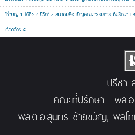
“ทำบุญ 1 ได้ถึง 2 ชีวิต” 2 สมาคมสื่อ เชิญคณะกรรมการ ที่ปรึกษา 
เลือดตำรวจ
ปรีชา ส
คณะที่ปรึกษา : พล.อ
พล.ต.อ.สุนทร ซ้ายขวัญ, พลโท