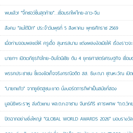
พบแล้ว! “จิ๊กซอว์ชิ้นสุดท้าย”…เชื่อมรถไฟไทย-ลาว-จีน
สังคม “ลมใต้ปีก” ประจำวันพุธที่ 5 สิงหาคม พุทธศักราช 2569
เมื่อท่านจอมพลขอให้ ครูเอื้อ สุนทรสนาน แต่งเพลงง้อเมียให้ เรื่องราวจะ
นายกฯ เปิดเวทีธุรกิจไทย–อินโดนีเซีย ดัน 4 ยุทธศาสตร์เศรษฐกิจ เชื่อ
พรรคประชาชน ชี้แจงข้อเท็จจริงกรณีอดีต สส. ธิษะณา ชุณหะวัณ เปิ
“นายกแก้ว” จากยูยิตสูชนะขาด นั่งบอร์ดการกีฬาเป็นสมัยที่สอง
มูลนิธิพระราหู ส่งตัวแทน พล.ต.ท.อาชาน จันทร์ศิริ เคารพศพ “ด.ต.วิทยา
ปิดฉากอย่างยิ่งใหญ่! “GLOBAL WORLD AWARDS 2026” มอบรางวัลเก