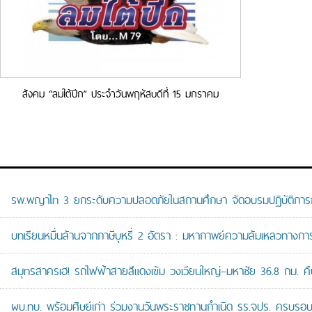
สังคม “ลมใต้ปีก” ประจำวันพฤหัสบดีที่ 15 มกราคม
พุทธศักราช 2569
รพ.พญาไท 3 ยกระดับความปลอดภัยในสถานศึกษา จัดอบรมปฏิบัติการกู้ช
บทเรียนหมื่นล้านจากภาษีบุหรี่ 2 อัตรา : มหากาพย์ความล้มเหลวทางกา
สมุทรสาครเฮ! รถไฟฟ้าสายสีแดงเข้ม วงเวียนใหญ่–มหาชัย 36.8 กม. คืบห
ผบ.ทบ. พร้อมศิษย์เก่า ร่วมงานวันพระราชทานกำเนิด รร.จปร. ครบรอบ