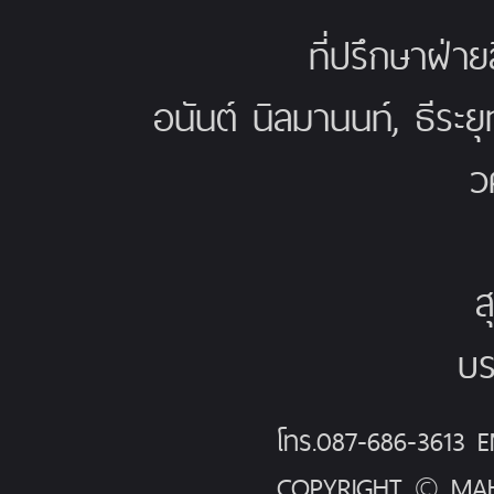
ที่ปรึกษาฝ่าย
อนันต์ นิลมานนท์, ธีระย
ว
ส
บร
โทร.087-686-3613
COPYRIGHT © MAH