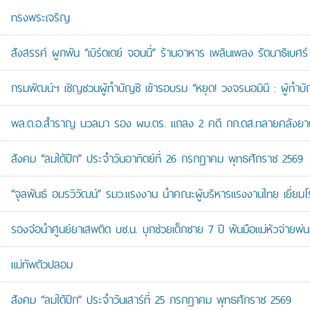
ทรงพระเจริญ
สังสรรค์ ผูกพัน “เบิร์ดเดย์ จอนนี่” ร้านอาหาร เพลินเพลง รัตนาธิเบศร์
กรมพัฒน์ฯ เชิญชวนผู้ทำบัญชี เข้ารอบรม “หยุด! วงจรนอมินี : ผู้ทำบัญ
พล.ต.อ.สำราญ นวลมา รอง ผบ.ตร. แถลง 2 คดี กก.ดส.ทลายคลังยาบ้าส
สังคม “ลมใต้ปีก” ประจำวันอาทิตย์ที่ 26 กรกฎาคม พุทธศักราช 2569
“จุลพันธ์ อมรวิวัฒน์” รมว.แรงงาน นำคณะผู้บริหารแรงงานไทย เยี่ยมโ
รองจ๋อนำศูนย์ยาเสพติด บช.น. บุกช่วยเด็กชาย 7 ปี พ้นมือแม่หัวจ่ายพ่น
แม่ทัพตัวปลอม
สังคม “ลมใต้ปีก” ประจำวันเสาร์ที่ 25 กรกฎาคม พุทธศักราช 2569