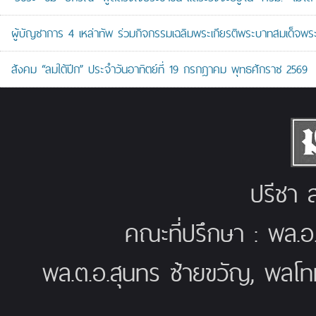
ผู้บัญชาการ 4 เหล่าทัพ ร่วมกิจกรรมเฉลิมพระเกียรติพระบาทสมเด็จพระ
สังคม “ลมใต้ปีก” ประจำวันอาทิตย์ที่ 19 กรกฎาคม พุทธศักราช 2569
ปรีชา ส
คณะที่ปรึกษา : พล.อ
พล.ต.อ.สุนทร ซ้ายขวัญ, พลโท