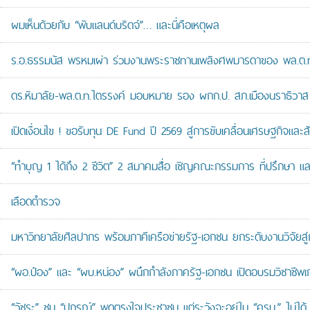
ผมเห็นด้วยกับ “พับแลนด์บริดจ์”… และนี่คือเหตุผล
ร.อ.ธรรมนัส พรหมเผ่า ร่วมงานพระราชทานเพลิงศพมารดาของ พล.ต.ท.ศั
ดร.หิมาลัย-พล.ต.ท.ไตรรงค์ มอบหมาย รอง ผกก.ป. สภ.เมืองนราธิวาส เป
เปิดเงื่อนไข ! ขอรับทุน DE Fund ปี 2569 สู่การขับเคลื่อนเศรษฐกิจและสัง
“ทำบุญ 1 ได้ถึง 2 ชีวิต” 2 สมาคมสื่อ เชิญคณะกรรมการ ที่ปรึกษา 
เลือดตำรวจ
มหาวิทยาลัยศิลปากร พร้อมภาคีเครือข่ายรัฐ-เอกชน ยกระดับงานวิจัยสู่
“ผอ.ป๋อง” และ “ผบ.หน่อง” ผนึกกำลังภาครัฐ-เอกชน เปิดอบรมวิชาช
“วัชระ” ชม “ปกรณ์” พูดตรงใจประชาชน แต่ระวังจะอยู่ใน “ครม.” ไม่ได้