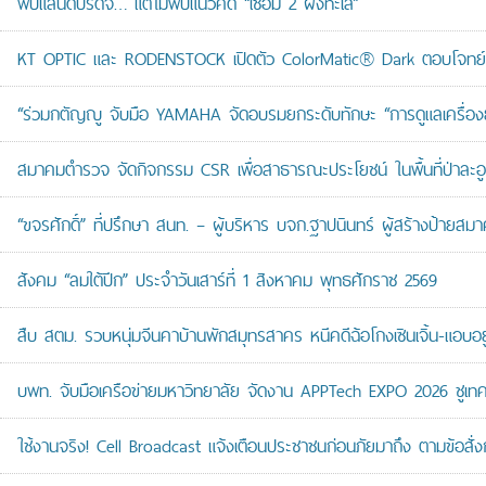
พับแลนด์บริดจ์… แต่ไม่พับแนวคิด “เชื่อม 2 ฝั่งทะเล”
KT OPTIC และ RODENSTOCK เปิดตัว ColorMatic® Dark ตอบโจทย์ไ
“ร่วมกตัญญู จับมือ YAMAHA จัดอบรมยกระดับทักษะ “การดูแลเครื่องยนต
สมาคมตำรวจ จัดกิจกรรม CSR เพื่อสาธารณะประโยชน์ ในพื้นที่ป่าละอ
“ขจรศักดิ์” ที่ปรึกษา สนท. – ผู้บริหาร บจก.ฐาปนินทร์ ผู้สร้างป้า
สังคม “ลมใต้ปีก” ประจำวันเสาร์ที่ 1 สิงหาคม พุทธศักราช 2569
สืบ สตม. รวบหนุ่มจีนคาบ้านพักสมุทรสาคร หนีคดีฉ้อโกงเซินเจิ้น-แอบอยู
บพท. จับมือเครือข่ายมหาวิทยาลัย จัดงาน APPTech EXPO 2026 ชูเทคโน
ใช้งานจริง! Cell Broadcast แจ้งเตือนประชาชนก่อนภัยมาถึง ตามข้อสั่ง