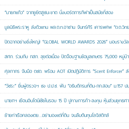
“นายกแก้ว” จากยูยิตสูชนะขาด นั่งบอร์ดการกีฬาเป็นสมัยที่สอง
มูลนิธิพระราหู ส่งตัวแทน พล.ต.ท.อาชาน จันทร์ศิริ เคารพศพ “ด.ต.วิทยา
ปิดฉากอย่างยิ่งใหญ่! “GLOBAL WORLD AWARDS 2026” มอบรางวัลเก
สศก. ร่วมกับ กสก. ลุยต่อเนื่อง ปิดจ๊อบฐานข้อมูลเกษตร 75,000 หมู่บ
ศุลกากร จับมือ ตชด. พร้อม AOT เปิดปฏิบัติการ “Scent Enforcer” ส่ง
“วัชระ” ยื่นผู้ตรวจฯ ชง ป.ป.ช. ฟัน “อธิบดีกรมที่ดิน-กก.สอบ” ม.157 
นายกฯ เยือนอินโดนีเซียในรอบ 15 ปี ปูทางการค้า-ลงทุน หุ้นส่วนยุทธศ
ย้ายท่าเรือคลองเตย…อย่ามองแต่ที่ดิน จนลืมต้นทุนโลจิสติกส์