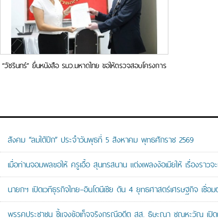
“วัชรินทร์” ยื่นหนังสือ รมว.มหาดไทย ขอให้ตรวจสอบโครงการ
จ้างเหมาสอบแข่งขันเพื่อบรรจุ เป็นพนักงานราชการส่วนท้องถิ่น
สังคม “ลมใต้ปีก” ประจำวันพุธที่ 5 สิงหาคม พุทธศักราช 2569
เมื่อท่านจอมพลขอให้ ครูเอื้อ สุนทรสนาน แต่งเพลงง้อเมียให้ เรื่องราวจะ
นายกฯ เปิดเวทีธุรกิจไทย–อินโดนีเซีย ดัน 4 ยุทธศาสตร์เศรษฐกิจ เชื่อ
พรรคประชาชน ชี้แจงข้อเท็จจริงกรณีอดีต สส. ธิษะณา ชุณหะวัณ เปิ