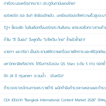
ท่าเรือระนองหรือปากบารา ประตูอันดามันของไทย?
แอร์พอร์ต เรล ลิงก์ ขัดข้องอีกแล้ว…บทเรียนก่อนรถไฟความเร็วสูงจะมา
รัฐฯ ชี้แจงชัด ไม่ล้มเลือกตั้งบอร์ดประกันสังคม แค่ชะลอชั่วคราวตามคำ
ทำไม “สี จิ้นผิง” จึงพูดถึง “รถไฟจีน-ไทย” ซ้ำแล้วซ้ำเล่า?
นายกฯ และภริยา เป็นประธานพิธีถวายเครื่องราชสักการะและพิธีจุดเ
มหาวิทยาลัยศิลปากร ได้รับการรับรอง QS Stars ระดับ 5 ดาว ตอกย้ำม
อีก 24 ปี กรุงเทพฯ จะจมน้ำ… จริงหรือ?
ตำรวจจราจรโครงการพระราชดำริ ผนึกกำลังตำรวจทางหลวงและตำรวจจรา
CEA เปิดฉาก “Bangkok International Content Market 2026” ปักหม