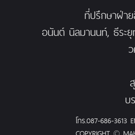
ที่ปรึกษาฝ่าย
อนันต์ นิลมานนท์, ธีระย
ว
ส
บร
โทร.087-686-3613
COPYRIGHT © MAH