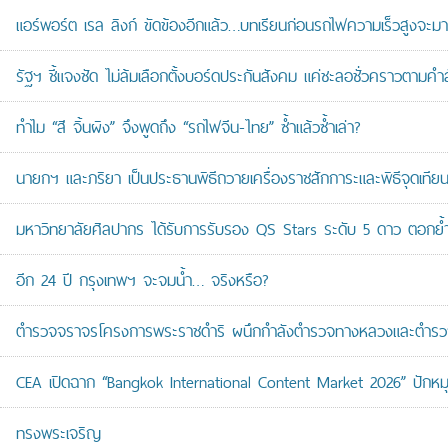
แอร์พอร์ต เรล ลิงก์ ขัดข้องอีกแล้ว…บทเรียนก่อนรถไฟความเร็วสูงจะมา
รัฐฯ ชี้แจงชัด ไม่ล้มเลือกตั้งบอร์ดประกันสังคม แค่ชะลอชั่วคราวตามคำ
ทำไม “สี จิ้นผิง” จึงพูดถึง “รถไฟจีน-ไทย” ซ้ำแล้วซ้ำเล่า?
นายกฯ และภริยา เป็นประธานพิธีถวายเครื่องราชสักการะและพิธีจุดเ
มหาวิทยาลัยศิลปากร ได้รับการรับรอง QS Stars ระดับ 5 ดาว ตอกย้ำม
อีก 24 ปี กรุงเทพฯ จะจมน้ำ… จริงหรือ?
ตำรวจจราจรโครงการพระราชดำริ ผนึกกำลังตำรวจทางหลวงและตำรวจจรา
CEA เปิดฉาก “Bangkok International Content Market 2026” ปักหม
ทรงพระเจริญ