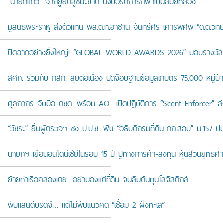
“นายกแก้ว” จากยูยิตสูชนะขาด นั่งบอร์ดการกีฬาเป็นสมัยที่สอง
มูลนิธิพระราหู ส่งตัวแทน พล.ต.ท.อาชาน จันทร์ศิริ เคารพศพ “ด.ต.วิทยา
ปิดฉากอย่างยิ่งใหญ่! “GLOBAL WORLD AWARDS 2026” มอบรางวัลเก
สศก. ร่วมกับ กสก. ลุยต่อเนื่อง ปิดจ๊อบฐานข้อมูลเกษตร 75,000 หมู่บ
ศุลกากร จับมือ ตชด. พร้อม AOT เปิดปฏิบัติการ “Scent Enforcer” ส่ง
“วัชระ” ยื่นผู้ตรวจฯ ชง ป.ป.ช. ฟัน “อธิบดีกรมที่ดิน-กก.สอบ” ม.157 
นายกฯ เยือนอินโดนีเซียในรอบ 15 ปี ปูทางการค้า-ลงทุน หุ้นส่วนยุทธศ
ย้ายท่าเรือคลองเตย…อย่ามองแต่ที่ดิน จนลืมต้นทุนโลจิสติกส์
พับแลนด์บริดจ์… แต่ไม่พับแนวคิด “เชื่อม 2 ฝั่งทะเล”