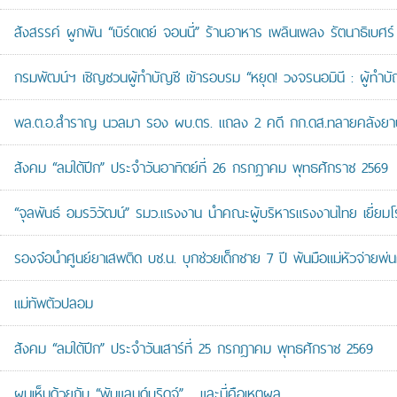
สังสรรค์ ผูกพัน “เบิร์ดเดย์ จอนนี่” ร้านอาหาร เพลินเพลง รัตนาธิเบศร์
กรมพัฒน์ฯ เชิญชวนผู้ทำบัญชี เข้ารอบรม “หยุด! วงจรนอมินี : ผู้ทำบัญ
พล.ต.อ.สำราญ นวลมา รอง ผบ.ตร. แถลง 2 คดี กก.ดส.ทลายคลังยาบ้าส
สังคม “ลมใต้ปีก” ประจำวันอาทิตย์ที่ 26 กรกฎาคม พุทธศักราช 2569
“จุลพันธ์ อมรวิวัฒน์” รมว.แรงงาน นำคณะผู้บริหารแรงงานไทย เยี่ยมโ
รองจ๋อนำศูนย์ยาเสพติด บช.น. บุกช่วยเด็กชาย 7 ปี พ้นมือแม่หัวจ่ายพ่น
แม่ทัพตัวปลอม
สังคม “ลมใต้ปีก” ประจำวันเสาร์ที่ 25 กรกฎาคม พุทธศักราช 2569
ผมเห็นด้วยกับ “พับแลนด์บริดจ์”… และนี่คือเหตุผล