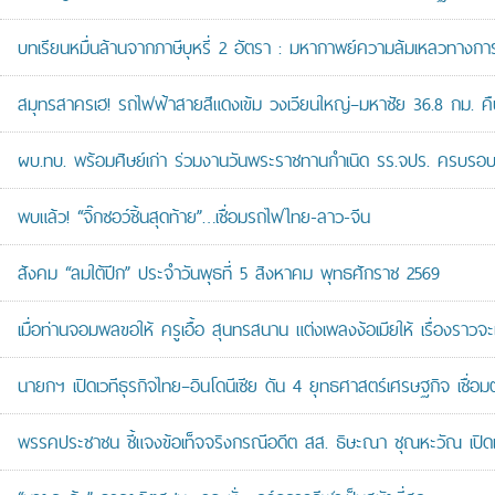
บทเรียนหมื่นล้านจากภาษีบุหรี่ 2 อัตรา : มหากาพย์ความล้มเหลวทางกา
สมุทรสาครเฮ! รถไฟฟ้าสายสีแดงเข้ม วงเวียนใหญ่–มหาชัย 36.8 กม. คืบห
ผบ.ทบ. พร้อมศิษย์เก่า ร่วมงานวันพระราชทานกำเนิด รร.จปร. ครบรอบ
พบแล้ว! “จิ๊กซอว์ชิ้นสุดท้าย”…เชื่อมรถไฟไทย-ลาว-จีน
สังคม “ลมใต้ปีก” ประจำวันพุธที่ 5 สิงหาคม พุทธศักราช 2569
เมื่อท่านจอมพลขอให้ ครูเอื้อ สุนทรสนาน แต่งเพลงง้อเมียให้ เรื่องราวจะ
นายกฯ เปิดเวทีธุรกิจไทย–อินโดนีเซีย ดัน 4 ยุทธศาสตร์เศรษฐกิจ เชื่อ
พรรคประชาชน ชี้แจงข้อเท็จจริงกรณีอดีต สส. ธิษะณา ชุณหะวัณ เปิ