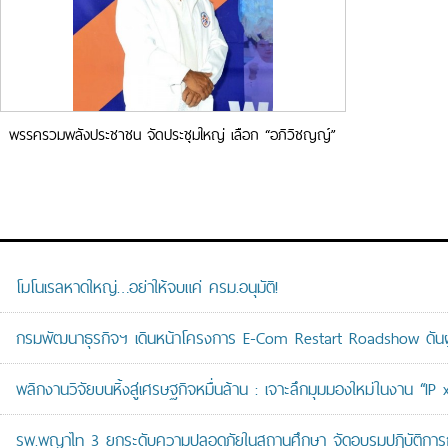
พรรครวมพลังประชาชน จัดประชุมใหญ่ เลือก “อภิวิชญญ์”
นั่งหัวหน้าพรรค
โมโนเรลหาดใหญ่…อย่าให้จบแค่ ครม.อนุมัติ!
กรมพัฒนาธุรกิจฯ เดินหน้าโครงการ E-Com Restart Roadshow ดั
พลิกงานวิจัยบนหิ้งสู่เศรษฐกิจหมื่นล้าน : เจาะลึกมุมมองใหม่ในงาน “I
รพ.พญาไท 3 ยกระดับความปลอดภัยในสถานศึกษา จัดอบรมปฏิบัติการกู้ช