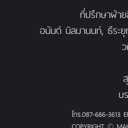
ที่ปรึกษาฝ่าย
อนันต์ นิลมานนท์, ธีระย
ว
ส
บร
โทร.087-686-3613
COPYRIGHT © MAH