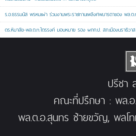
ร.อ.ธรรมนัส พรหมเผ่า ร่วมงานพระราชทานเพลิงศพมารดาของ พล.ต.ท.ศั
ดร.หิมาลัย-พล.ต.ท.ไตรรงค์ มอบหมาย รอง ผกก.ป. สภ.เมืองนราธิวาส เป
ปรีชา ส
คณะที่ปรึกษา : พล.อ
พล.ต.อ.สุนทร ซ้ายขวัญ, พลโท