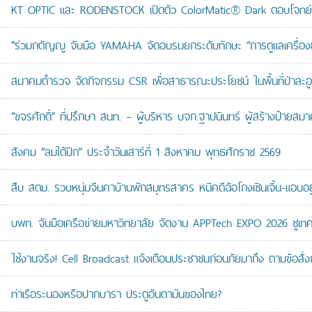
KT OPTIC และ RODENSTOCK เปิดตัว ColorMatic® Dark ตอบโจทย์ไ
“ร่วมกตัญญู จับมือ YAMAHA จัดอบรมยกระดับทักษะ “การดูแลเครื่องยนต
สมาคมตำรวจ จัดกิจกรรม CSR เพื่อสาธารณะประโยชน์ ในพื้นที่ป่าละอ
“ขจรศักดิ์” ที่ปรึกษา สนท. – ผู้บริหาร บจก.ฐาปนินทร์ ผู้สร้างป้า
สังคม “ลมใต้ปีก” ประจำวันเสาร์ที่ 1 สิงหาคม พุทธศักราช 2569
สืบ สตม. รวบหนุ่มจีนคาบ้านพักสมุทรสาคร หนีคดีฉ้อโกงเซินเจิ้น-แอบอยู
บพท. จับมือเครือข่ายมหาวิทยาลัย จัดงาน APPTech EXPO 2026 ชูเทคโน
ใช้งานจริง! Cell Broadcast แจ้งเตือนประชาชนก่อนภัยมาถึง ตามข้อสั่ง
ท่าเรือระนองหรือปากบารา ประตูอันดามันของไทย?