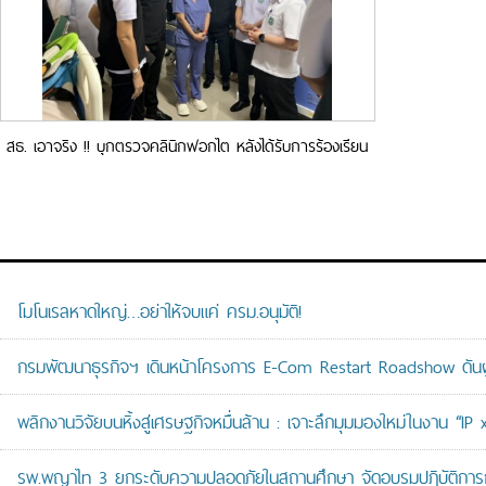
สธ. เอาจริง !! บุกตรวจคลินิกฟอกไต หลังได้รับการร้องเรียน
มีการเรียกเก็บเงินค่าบริการ ขัดต่อนโยบายรัฐบาล
โมโนเรลหาดใหญ่…อย่าให้จบแค่ ครม.อนุมัติ!
กรมพัฒนาธุรกิจฯ เดินหน้าโครงการ E-Com Restart Roadshow ดั
พลิกงานวิจัยบนหิ้งสู่เศรษฐกิจหมื่นล้าน : เจาะลึกมุมมองใหม่ในงาน “I
รพ.พญาไท 3 ยกระดับความปลอดภัยในสถานศึกษา จัดอบรมปฏิบัติการกู้ช