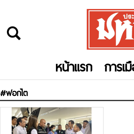
หน้าแรก
การเม
#ฟอกไต