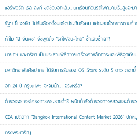
แอร์พอร์ต เรล ลิงก์ ขัดข้องอีกแล้ว…บทเรียนก่อนรถไฟความเร็วสูงจะมา
รัฐฯ ชี้แจงชัด ไม่ล้มเลือกตั้งบอร์ดประกันสังคม แค่ชะลอชั่วคราวตามคำ
ทำไม “สี จิ้นผิง” จึงพูดถึง “รถไฟจีน-ไทย” ซ้ำแล้วซ้ำเล่า?
นายกฯ และภริยา เป็นประธานพิธีถวายเครื่องราชสักการะและพิธีจุดเ
มหาวิทยาลัยศิลปากร ได้รับการรับรอง QS Stars ระดับ 5 ดาว ตอกย้ำม
อีก 24 ปี กรุงเทพฯ จะจมน้ำ… จริงหรือ?
ตำรวจจราจรโครงการพระราชดำริ ผนึกกำลังตำรวจทางหลวงและตำรวจจรา
CEA เปิดฉาก “Bangkok International Content Market 2026” ปักหม
ทรงพระเจริญ