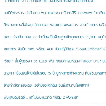
“นายกแก้ว” จากยูยิตสูชนะขาด นั่งบอร์ดการกีฬาเป็นสมัยที่สอง
มูลนิธิพระราหู ส่งตัวแทน พล.ต.ท.อาชาน จันทร์ศิริ เคารพศพ “ด.ต.วิทยา
ปิดฉากอย่างยิ่งใหญ่! “GLOBAL WORLD AWARDS 2026” มอบรางวัลเก
สศก. ร่วมกับ กสก. ลุยต่อเนื่อง ปิดจ๊อบฐานข้อมูลเกษตร 75,000 หมู่บ
ศุลกากร จับมือ ตชด. พร้อม AOT เปิดปฏิบัติการ “Scent Enforcer” ส่ง
“วัชระ” ยื่นผู้ตรวจฯ ชง ป.ป.ช. ฟัน “อธิบดีกรมที่ดิน-กก.สอบ” ม.157 
นายกฯ เยือนอินโดนีเซียในรอบ 15 ปี ปูทางการค้า-ลงทุน หุ้นส่วนยุทธศ
ย้ายท่าเรือคลองเตย…อย่ามองแต่ที่ดิน จนลืมต้นทุนโลจิสติกส์
พับแลนด์บริดจ์… แต่ไม่พับแนวคิด “เชื่อม 2 ฝั่งทะเล”