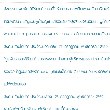
สังสรรค์ ผูกพัน “เบิร์ดเดย์ จอนนี่” ร้านอาหาร เพลินเพลง รัตนาธิเบศร์
กรมพัฒน์ฯ เชิญชวนผู้ทำบัญชี เข้ารอบรม “หยุด! วงจรนอมินี : ผู้ทำบัญ
พล.ต.อ.สำราญ นวลมา รอง ผบ.ตร. แถลง 2 คดี กก.ดส.ทลายคลังยาบ้าส
สังคม “ลมใต้ปีก” ประจำวันอาทิตย์ที่ 26 กรกฎาคม พุทธศักราช 2569
“จุลพันธ์ อมรวิวัฒน์” รมว.แรงงาน นำคณะผู้บริหารแรงงานไทย เยี่ยมโ
รองจ๋อนำศูนย์ยาเสพติด บช.น. บุกช่วยเด็กชาย 7 ปี พ้นมือแม่หัวจ่ายพ่น
แม่ทัพตัวปลอม
สังคม “ลมใต้ปีก” ประจำวันเสาร์ที่ 25 กรกฎาคม พุทธศักราช 2569
ผมเห็นด้วยกับ “พับแลนด์บริดจ์”… และนี่คือเหตุผล