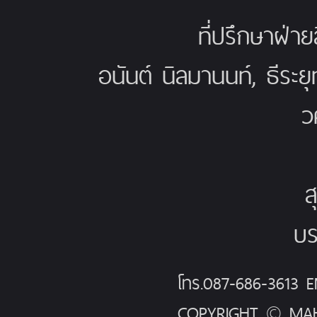
ที่ปรึกษาฝ่าย
อนันต์ นิลมานนท์, ธีระย
ว
ส
บร
โทร.087-686-3613
COPYRIGHT © MAH