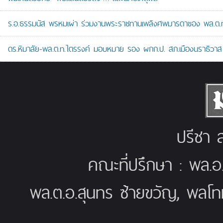
ร.อ.ธรรมนัส พรหมเผ่า ร่วมงานพระราชทานเพลิงศพมารดาของ พล.ต.ท.ศั
ดร.หิมาลัย-พล.ต.ท.ไตรรงค์ มอบหมาย รอง ผกก.ป. สภ.เมืองนราธิวาส เป
ปรีชา ส
คณะที่ปรึกษา : พล.อ
พล.ต.อ.สุนทร ซ้ายขวัญ, พลโท