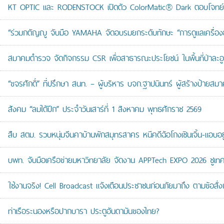
KT OPTIC และ RODENSTOCK เปิดตัว ColorMatic® Dark ตอบโจทย์ไ
“ร่วมกตัญญู จับมือ YAMAHA จัดอบรมยกระดับทักษะ “การดูแลเครื่องยนต
สมาคมตำรวจ จัดกิจกรรม CSR เพื่อสาธารณะประโยชน์ ในพื้นที่ป่าละอ
“ขจรศักดิ์” ที่ปรึกษา สนท. – ผู้บริหาร บจก.ฐาปนินทร์ ผู้สร้างป้า
สังคม “ลมใต้ปีก” ประจำวันเสาร์ที่ 1 สิงหาคม พุทธศักราช 2569
สืบ สตม. รวบหนุ่มจีนคาบ้านพักสมุทรสาคร หนีคดีฉ้อโกงเซินเจิ้น-แอบอยู
บพท. จับมือเครือข่ายมหาวิทยาลัย จัดงาน APPTech EXPO 2026 ชูเทคโน
ใช้งานจริง! Cell Broadcast แจ้งเตือนประชาชนก่อนภัยมาถึง ตามข้อสั่ง
ท่าเรือระนองหรือปากบารา ประตูอันดามันของไทย?