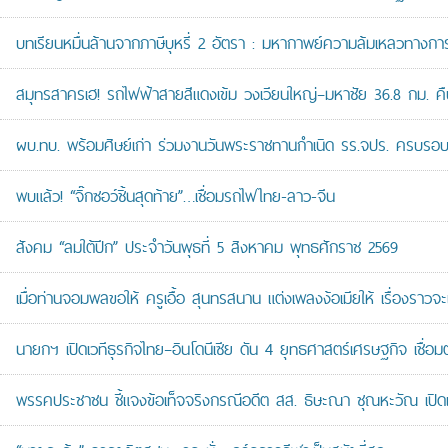
บทเรียนหมื่นล้านจากภาษีบุหรี่ 2 อัตรา : มหากาพย์ความล้มเหลวทางกา
สมุทรสาครเฮ! รถไฟฟ้าสายสีแดงเข้ม วงเวียนใหญ่–มหาชัย 36.8 กม. คืบห
ผบ.ทบ. พร้อมศิษย์เก่า ร่วมงานวันพระราชทานกำเนิด รร.จปร. ครบรอบ
พบแล้ว! “จิ๊กซอว์ชิ้นสุดท้าย”…เชื่อมรถไฟไทย-ลาว-จีน
สังคม “ลมใต้ปีก” ประจำวันพุธที่ 5 สิงหาคม พุทธศักราช 2569
เมื่อท่านจอมพลขอให้ ครูเอื้อ สุนทรสนาน แต่งเพลงง้อเมียให้ เรื่องราวจะ
นายกฯ เปิดเวทีธุรกิจไทย–อินโดนีเซีย ดัน 4 ยุทธศาสตร์เศรษฐกิจ เชื่อ
พรรคประชาชน ชี้แจงข้อเท็จจริงกรณีอดีต สส. ธิษะณา ชุณหะวัณ เปิ