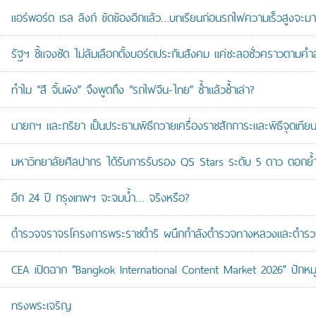
แอร์พอร์ต เรล ลิงก์ ขัดข้องอีกแล้ว…บทเรียนก่อนรถไฟความเร็วสูงจะมา
รัฐฯ ชี้แจงชัด ไม่ล้มเลือกตั้งบอร์ดประกันสังคม แค่ชะลอชั่วคราวตามคำ
ทำไม “สี จิ้นผิง” จึงพูดถึง “รถไฟจีน-ไทย” ซ้ำแล้วซ้ำเล่า?
นายกฯ และภริยา เป็นประธานพิธีถวายเครื่องราชสักการะและพิธีจุดเ
มหาวิทยาลัยศิลปากร ได้รับการรับรอง QS Stars ระดับ 5 ดาว ตอกย้ำม
อีก 24 ปี กรุงเทพฯ จะจมน้ำ… จริงหรือ?
ตำรวจจราจรโครงการพระราชดำริ ผนึกกำลังตำรวจทางหลวงและตำรวจจรา
CEA เปิดฉาก “Bangkok International Content Market 2026” ปักหม
ทรงพระเจริญ