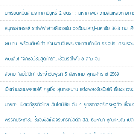
บทเรียนหมื่นล้านจากภาษีบุหรี่ 2 อัตรา : มหากาพย์ความล้มเหลวทางกา
สมุทรสาครเฮ! รถไฟฟ้าสายสีแดงเข้ม วงเวียนใหญ่–มหาชัย 36.8 กม. คืบห
ผบ.ทบ. พร้อมศิษย์เก่า ร่วมงานวันพระราชทานกำเนิด รร.จปร. ครบรอบ
พบแล้ว! “จิ๊กซอว์ชิ้นสุดท้าย”…เชื่อมรถไฟไทย-ลาว-จีน
สังคม “ลมใต้ปีก” ประจำวันพุธที่ 5 สิงหาคม พุทธศักราช 2569
เมื่อท่านจอมพลขอให้ ครูเอื้อ สุนทรสนาน แต่งเพลงง้อเมียให้ เรื่องราวจะ
นายกฯ เปิดเวทีธุรกิจไทย–อินโดนีเซีย ดัน 4 ยุทธศาสตร์เศรษฐกิจ เชื่อ
พรรคประชาชน ชี้แจงข้อเท็จจริงกรณีอดีต สส. ธิษะณา ชุณหะวัณ เปิ