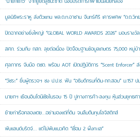
“นายกแก้ว” จากยูยิตสูชนะขาด นั่งบอร์ดการกีฬาเป็นสมัยที่สอง
มูลนิธิพระราหู ส่งตัวแทน พล.ต.ท.อาชาน จันทร์ศิริ เคารพศพ “ด.ต.วิทยา
ปิดฉากอย่างยิ่งใหญ่! “GLOBAL WORLD AWARDS 2026” มอบรางวัลเก
สศก. ร่วมกับ กสก. ลุยต่อเนื่อง ปิดจ๊อบฐานข้อมูลเกษตร 75,000 หมู่บ
ศุลกากร จับมือ ตชด. พร้อม AOT เปิดปฏิบัติการ “Scent Enforcer” ส่ง
“วัชระ” ยื่นผู้ตรวจฯ ชง ป.ป.ช. ฟัน “อธิบดีกรมที่ดิน-กก.สอบ” ม.157 
นายกฯ เยือนอินโดนีเซียในรอบ 15 ปี ปูทางการค้า-ลงทุน หุ้นส่วนยุทธศ
ย้ายท่าเรือคลองเตย…อย่ามองแต่ที่ดิน จนลืมต้นทุนโลจิสติกส์
พับแลนด์บริดจ์… แต่ไม่พับแนวคิด “เชื่อม 2 ฝั่งทะเล”