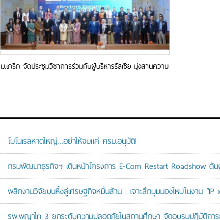
ม.เกริก จัดประชุมวิชาการร่วมกับผู้บริหารรัสเซีย มุ่งสานความ
สัมพันธ์ ด้านวิชาการ เพิ่มประสิทธิภาพการวิจัยทด้านวิทยา
ศาสตร์และนวัตกรรม
โมโนเรลหาดใหญ่…อย่าให้จบแค่ ครม.อนุมัติ!
กรมพัฒนาธุรกิจฯ เดินหน้าโครงการ E-Com Restart Roadshow ดั
พลิกงานวิจัยบนหิ้งสู่เศรษฐกิจหมื่นล้าน : เจาะลึกมุมมองใหม่ในงาน “I
รพ.พญาไท 3 ยกระดับความปลอดภัยในสถานศึกษา จัดอบรมปฏิบัติการกู้ช