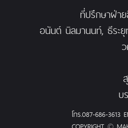
ที่ปรึกษาฝ่าย
อนันต์ นิลมานนท์, ธีระย
ว
ส
บร
โทร.087-686-3613
COPYRIGHT © MAH