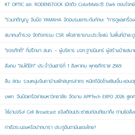
KT OPTIC และ RODENSTOCK เปิดตัว ColorMatic® Dark ตอบโจทย์ไ
“ร่วมกตัญญู จับมือ YAMAHA จัดอบรมยกระดับทักษะ “การดูแลเครื่องยนต
สมาคมตำรวจ จัดกิจกรรม CSR เพื่อสาธารณะประโยชน์ ในพื้นที่ป่าละอ
“ขจรศักดิ์” ที่ปรึกษา สนท. – ผู้บริหาร บจก.ฐาปนินทร์ ผู้สร้างป้า
สังคม “ลมใต้ปีก” ประจำวันเสาร์ที่ 1 สิงหาคม พุทธศักราช 2569
สืบ สตม. รวบหนุ่มจีนคาบ้านพักสมุทรสาคร หนีคดีฉ้อโกงเซินเจิ้น-แอบอยู
บพท. จับมือเครือข่ายมหาวิทยาลัย จัดงาน APPTech EXPO 2026 ชูเทคโน
ใช้งานจริง! Cell Broadcast แจ้งเตือนประชาชนก่อนภัยมาถึง ตามข้อสั่ง
ท่าเรือระนองหรือปากบารา ประตูอันดามันของไทย?