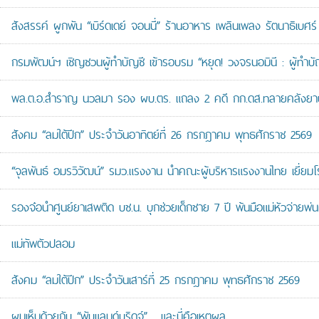
สังสรรค์ ผูกพัน “เบิร์ดเดย์ จอนนี่” ร้านอาหาร เพลินเพลง รัตนาธิเบศร์
กรมพัฒน์ฯ เชิญชวนผู้ทำบัญชี เข้ารอบรม “หยุด! วงจรนอมินี : ผู้ทำบัญ
พล.ต.อ.สำราญ นวลมา รอง ผบ.ตร. แถลง 2 คดี กก.ดส.ทลายคลังยาบ้าส
สังคม “ลมใต้ปีก” ประจำวันอาทิตย์ที่ 26 กรกฎาคม พุทธศักราช 2569
“จุลพันธ์ อมรวิวัฒน์” รมว.แรงงาน นำคณะผู้บริหารแรงงานไทย เยี่ยมโ
รองจ๋อนำศูนย์ยาเสพติด บช.น. บุกช่วยเด็กชาย 7 ปี พ้นมือแม่หัวจ่ายพ่น
แม่ทัพตัวปลอม
สังคม “ลมใต้ปีก” ประจำวันเสาร์ที่ 25 กรกฎาคม พุทธศักราช 2569
ผมเห็นด้วยกับ “พับแลนด์บริดจ์”… และนี่คือเหตุผล