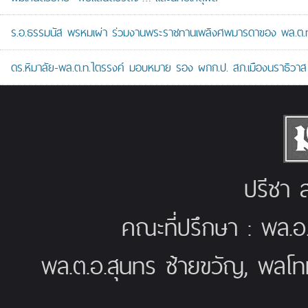
ร.อ.ธรรมนัส พรหมเผ่า ร่วมงานพระราชทานเพลิงศพมารดาของ พล.ต.ท.ศั
ดร.หิมาลัย-พล.ต.ท.ไตรรงค์ มอบหมาย รอง ผกก.ป. สภ.เมืองนราธิวาส เป
ปรีชา ส
คณะที่ปรึกษา : พล.อ
พล.ต.อ.สุนทร ซ้ายขวัญ, พลโท