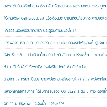
บพท. จับมือเครือข่ายมหาวิทยาลัย จัดงาน APPTech EXPO 2026 ชูเทคโน
ใช้งานจริง! Cell Broadcast แจ้งเตือนประชาชนก่อนภัยมาถึง ตามข้อสั่ง
ท่าเรือระนองหรือปากบารา ประตูอันดามันของไทย?
แอร์พอร์ต เรล ลิงก์ ขัดข้องอีกแล้ว…บทเรียนก่อนรถไฟความเร็วสูงจะมา
รัฐฯ ชี้แจงชัด ไม่ล้มเลือกตั้งบอร์ดประกันสังคม แค่ชะลอชั่วคราวตามคำ
ทำไม “สี จิ้นผิง” จึงพูดถึง “รถไฟจีน-ไทย” ซ้ำแล้วซ้ำเล่า?
นายกฯ และภริยา เป็นประธานพิธีถวายเครื่องราชสักการะและพิธีจุดเ
มหาวิทยาลัยศิลปากร ได้รับการรับรอง QS Stars ระดับ 5 ดาว ตอกย้ำม
อีก 24 ปี กรุงเทพฯ จะจมน้ำ… จริงหรือ?