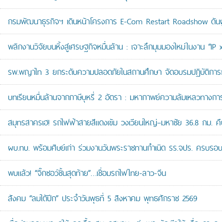
กรมพัฒนาธุรกิจฯ เดินหน้าโครงการ E-Com Restart Roadshow ดั
พลิกงานวิจัยบนหิ้งสู่เศรษฐกิจหมื่นล้าน : เจาะลึกมุมมองใหม่ในงาน “I
รพ.พญาไท 3 ยกระดับความปลอดภัยในสถานศึกษา จัดอบรมปฏิบัติการกู้ช
บทเรียนหมื่นล้านจากภาษีบุหรี่ 2 อัตรา : มหากาพย์ความล้มเหลวทางกา
สมุทรสาครเฮ! รถไฟฟ้าสายสีแดงเข้ม วงเวียนใหญ่–มหาชัย 36.8 กม. คืบห
ผบ.ทบ. พร้อมศิษย์เก่า ร่วมงานวันพระราชทานกำเนิด รร.จปร. ครบรอบ
พบแล้ว! “จิ๊กซอว์ชิ้นสุดท้าย”…เชื่อมรถไฟไทย-ลาว-จีน
สังคม “ลมใต้ปีก” ประจำวันพุธที่ 5 สิงหาคม พุทธศักราช 2569