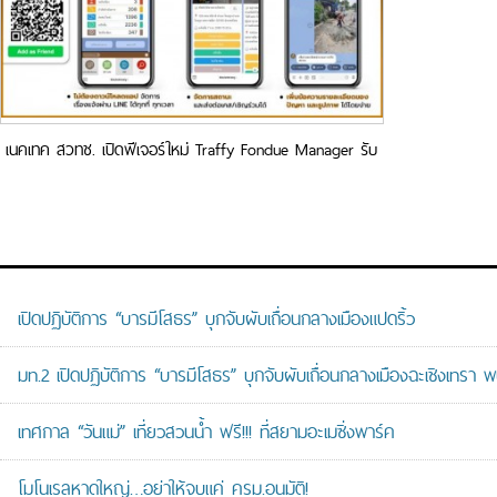
เนคเทค สวทช. เปิดฟีเจอร์ใหม่ Traffy Fondue Manager รับ
เรื่องและบริหารจัดการเรื่องแจ้งผ่าน Chatbot
เปิดปฏิบัติการ “บารมีโสธร” บุกจับผับเถื่อนกลางเมืองแปดริ้ว
มท.2 เปิดปฏิบัติการ “บารมีโสธร” บุกจับผับเถื่อนกลางเมืองฉะเชิงเทรา พ
เทศกาล “วันแม่” เที่ยวสวนน้ำ ฟรี!!! ที่สยามอะเมซิ่งพาร์ค
โมโนเรลหาดใหญ่…อย่าให้จบแค่ ครม.อนุมัติ!