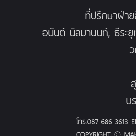
ที่ปรึกษาฝ่าย
อนันต์ นิลมานนท์, ธีระย
ว
ส
บร
โทร.087-686-3613
COPYRIGHT © MAH