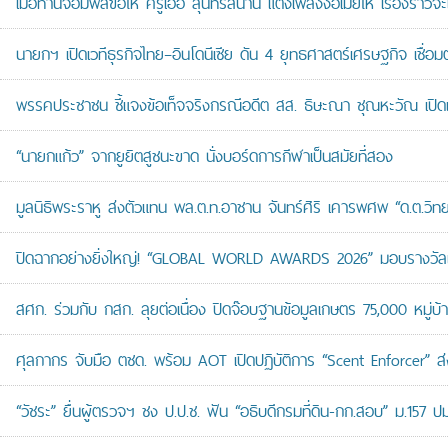
เมื่อท่านจอมพลขอให้ ครูเอื้อ สุนทรสนาน แต่งเพลงง้อเมียให้ เรื่องราวจะ
นายกฯ เปิดเวทีธุรกิจไทย–อินโดนีเซีย ดัน 4 ยุทธศาสตร์เศรษฐกิจ เชื่อ
พรรคประชาชน ชี้แจงข้อเท็จจริงกรณีอดีต สส. ธิษะณา ชุณหะวัณ เปิ
“นายกแก้ว” จากยูยิตสูชนะขาด นั่งบอร์ดการกีฬาเป็นสมัยที่สอง
มูลนิธิพระราหู ส่งตัวแทน พล.ต.ท.อาชาน จันทร์ศิริ เคารพศพ “ด.ต.วิทยา
ปิดฉากอย่างยิ่งใหญ่! “GLOBAL WORLD AWARDS 2026” มอบรางวัลเก
สศก. ร่วมกับ กสก. ลุยต่อเนื่อง ปิดจ๊อบฐานข้อมูลเกษตร 75,000 หมู่บ
ศุลกากร จับมือ ตชด. พร้อม AOT เปิดปฏิบัติการ “Scent Enforcer” ส่ง
“วัชระ” ยื่นผู้ตรวจฯ ชง ป.ป.ช. ฟัน “อธิบดีกรมที่ดิน-กก.สอบ” ม.157 