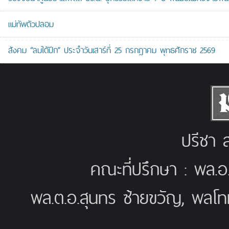
แม่ทัพตัวปลอม
สังคม “ลมใต้ปีก” ประจำวันเสาร์ที่ 25 กรกฎาคม พุทธศักราช 2569
ปรีชา ส
คณะที่ปรึกษา : พล.อ
พล.ต.อ.สุนทร ซ้ายขวัญ, พลโท