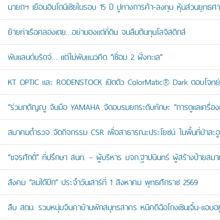
นายกฯ เยือนอินโดนีเซียในรอบ 15 ปี ปูทางการค้า-ลงทุน หุ้นส่วนยุทธศ
ย้ายท่าเรือคลองเตย…อย่ามองแต่ที่ดิน จนลืมต้นทุนโลจิสติกส์
พับแลนด์บริดจ์… แต่ไม่พับแนวคิด “เชื่อม 2 ฝั่งทะเล”
KT OPTIC และ RODENSTOCK เปิดตัว ColorMatic® Dark ตอบโจทย์ไ
“ร่วมกตัญญู จับมือ YAMAHA จัดอบรมยกระดับทักษะ “การดูแลเครื่องยนต
สมาคมตำรวจ จัดกิจกรรม CSR เพื่อสาธารณะประโยชน์ ในพื้นที่ป่าละอ
“ขจรศักดิ์” ที่ปรึกษา สนท. – ผู้บริหาร บจก.ฐาปนินทร์ ผู้สร้างป้า
สังคม “ลมใต้ปีก” ประจำวันเสาร์ที่ 1 สิงหาคม พุทธศักราช 2569
สืบ สตม. รวบหนุ่มจีนคาบ้านพักสมุทรสาคร หนีคดีฉ้อโกงเซินเจิ้น-แอบอยู