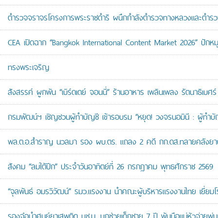
ตำรวจจราจรโครงการพระราชดำริ ผนึกกำลังตำรวจทางหลวงและตำรวจจรา
CEA เปิดฉาก “Bangkok International Content Market 2026” ปักหม
ทรงพระเจริญ
สังสรรค์ ผูกพัน “เบิร์ดเดย์ จอนนี่” ร้านอาหาร เพลินเพลง รัตนาธิเบศร์
กรมพัฒน์ฯ เชิญชวนผู้ทำบัญชี เข้ารอบรม “หยุด! วงจรนอมินี : ผู้ทำบัญ
พล.ต.อ.สำราญ นวลมา รอง ผบ.ตร. แถลง 2 คดี กก.ดส.ทลายคลังยาบ้าส
สังคม “ลมใต้ปีก” ประจำวันอาทิตย์ที่ 26 กรกฎาคม พุทธศักราช 2569
“จุลพันธ์ อมรวิวัฒน์” รมว.แรงงาน นำคณะผู้บริหารแรงงานไทย เยี่ยมโ
รองจ๋อนำศูนย์ยาเสพติด บช.น. บุกช่วยเด็กชาย 7 ปี พ้นมือแม่หัวจ่ายพ่น