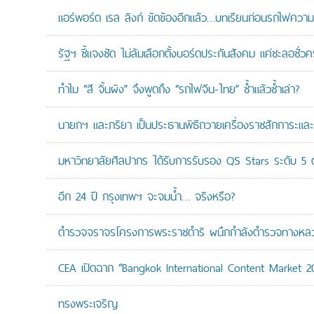
แอร์พอร์ต เรล ลิงก์ ขัดข้องอีกแล้ว…บทเรียนก่อนรถไฟความเ
รัฐฯ ชี้แจงชัด ไม่ล้มเลือกตั้งบอร์ดประกันสังคม แค่ชะลอชั่
ทำไม “สี จิ้นผิง” จึงพูดถึง “รถไฟจีน-ไทย” ซ้ำแล้วซ้ำเล่า?
นายกฯ และภริยา เป็นประธานพิธีถวายเครื่องราชสักการะแล
มหาวิทยาลัยศิลปากร ได้รับการรับรอง QS Stars ระดับ 5 ด
อีก 24 ปี กรุงเทพฯ จะจมน้ำ… จริงหรือ?
ตำรวจจราจรโครงการพระราชดำริ ผนึกกำลังตำรวจทางหลวงแล
CEA เปิดฉาก “Bangkok International Content Market 2
ทรงพระเจริญ