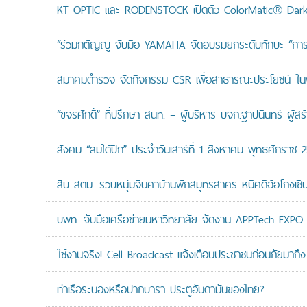
KT OPTIC และ RODENSTOCK เปิดตัว ColorMatic® Dark 
“ร่วมกตัญญู จับมือ YAMAHA จัดอบรมยกระดับทักษะ “การดูแล
สมาคมตำรวจ จัดกิจกรรม CSR เพื่อสาธารณะประโยชน์ ในพื้
“ขจรศักดิ์” ที่ปรึกษา สนท. – ผู้บริหาร บจก.ฐาปนินทร์ ผ
สังคม “ลมใต้ปีก” ประจำวันเสาร์ที่ 1 สิงหาคม พุทธศักราช 
สืบ สตม. รวบหนุ่มจีนคาบ้านพักสมุทรสาคร หนีคดีฉ้อโกงเซินเจ
บพท. จับมือเครือข่ายมหาวิทยาลัย จัดงาน APPTech EXPO 20
ใช้งานจริง! Cell Broadcast แจ้งเตือนประชาชนก่อนภัยมาถึง 
ท่าเรือระนองหรือปากบารา ประตูอันดามันของไทย?