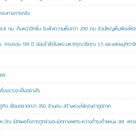
มเหลวทางการคลัง
8 กม. คืบหน้าอีกขั้น รับฟังความเห็นกว่า 200 คน ส่วนใหญ่เห็นพ้องให้ส
ปร. ครบรอบ 139 ปี น้อมรำลึกในพระมหากรุณาธิคุณ ร.5 และแสดงมุทิตาจิต
569
เรื่องราวจะเป็นอย่างไร
ษฐกิจ เชื่อมตลาดกว่า 350 ล้านคน สร้างห่วงโซ่คุณค่าภูมิภาค
หะวัณ เปิดเผยถึงการถูกล่วงละเมิดทางเพศระหว่างดำรงตำแหน่ง สส. พรร