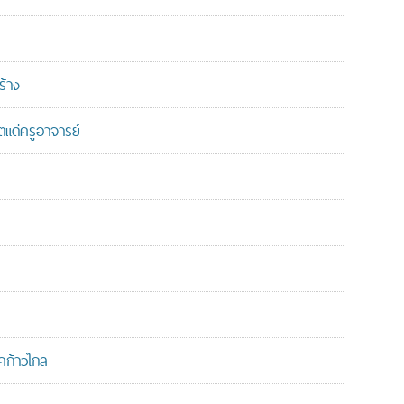
ร้าง
แด่ครูอาจารย์
คก้าวไกล