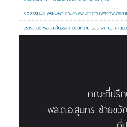
ร.อ.ธรรมนัส พรหมเผ่า ร่วมงานพระราชทานเพลิงศพมารดาของ
ดร.หิมาลัย-พล.ต.ท.ไตรรงค์ มอบหมาย รอง ผกก.ป. สภ.เมืองน
คณะที่ปรึ
พล.ต.อ.สุนทร ซ้ายขวั
ที