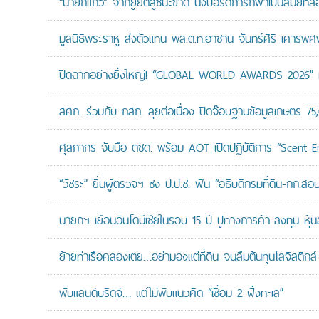
“นายกแก้ว” จากยูยิตสูชนะขาด นั่งบอร์ดการกีฬาเป็นสมัยที่ส
มูลนิธิพระราหู ส่งตัวแทน พล.ต.ท.อาชาน จันทร์ศิริ เคารพศพ 
ปิดฉากอย่างยิ่งใหญ่! “GLOBAL WORLD AWARDS 2026” มอ
สศก. ร่วมกับ กสก. ลุยต่อเนื่อง ปิดจ๊อบฐานข้อมูลเกษตร 75
ศุลกากร จับมือ ตชด. พร้อม AOT เปิดปฏิบัติการ “Scent Enf
“วัชระ” ยื่นผู้ตรวจฯ ชง ป.ป.ช. ฟัน “อธิบดีกรมที่ดิน-กก.
นายกฯ เยือนอินโดนีเซียในรอบ 15 ปี ปูทางการค้า-ลงทุน หุ้
ย้ายท่าเรือคลองเตย…อย่ามองแต่ที่ดิน จนลืมต้นทุนโลจิสติกส์
พับแลนด์บริดจ์… แต่ไม่พับแนวคิด “เชื่อม 2 ฝั่งทะเล”