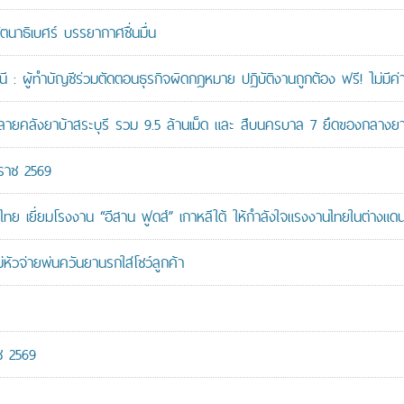
ัตนาธิเบศร์ บรรยากาศชื่นมื่น
: ผู้ทำบัญชีร่วมตัดตอนธุรกิจผิดกฎหมาย ปฏิบัติงานถูกต้อง ฟรี! ไม่มีค่า
คลังยาบ้าสระบุรี รวม 9.5 ล้านเม็ด และ สืบนครบาล 7 ยึดของกลางยาบ้
กราช 2569
ทย เยี่ยมโรงงาน “อีสาน ฟูดส์” เกาหลีใต้ ให้กำลังใจแรงงานไทยในต่างแด
หัวจ่ายพ่นควันยานรกใส่โชว์ลูกค้า
ช 2569