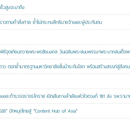
ร็วสูงจะมาถึง
วคราวตามคำสั่งศาล ย้ำไม่กระทบสิทธินายจ้างและผู้ประกันตน
ะพิธีจุดเทียนถวายพระพรชัยมงคล วันเฉลิมพระชนมพรรษาพระบาทสมเด็จพระ
าว ตอกย้ำมาตรฐานมหาวิทยาลัยชั้นนำระดับโลก พร้อมสร้างสรรค์สู่สังคมอ
ะตำรวจจราจรโคราช เปิดเส้นทางลำเลียงหัวใจดวงที่ 181 ส่ง รพ.รามาธ
026” ปักหมุดไทยสู่ “Content Hub of Asia”