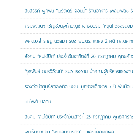
สังสรรค์ ผูกพัน “เบิร์ดเดย์ จอนนี่” ร้านอาหาร เพลินเพลง ร
กรมพัฒน์ฯ เชิญชวนผู้ทำบัญชี เข้ารอบรม “หยุด! วงจรนอมินี 
พล.ต.อ.สำราญ นวลมา รอง ผบ.ตร. แถลง 2 คดี กก.ดส.ทลาย
สังคม “ลมใต้ปีก” ประจำวันอาทิตย์ที่ 26 กรกฎาคม พุทธศั
“จุลพันธ์ อมรวิวัฒน์” รมว.แรงงาน นำคณะผู้บริหารแรงงานไ
รองจ๋อนำศูนย์ยาเสพติด บช.น. บุกช่วยเด็กชาย 7 ปี พ้นมือแม่
แม่ทัพตัวปลอม
สังคม “ลมใต้ปีก” ประจำวันเสาร์ที่ 25 กรกฎาคม พุทธศักรา
ผมเห็นด้วยกับ “พับแลนด์บริดจ์”… และนี่คือเหตุผล