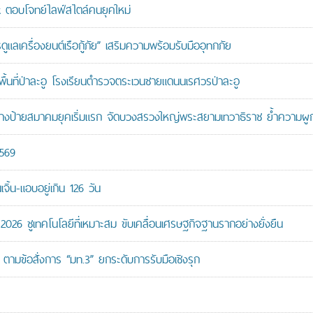
ตอบโจทย์ไลฟ์สไตล์คนยุคใหม่
เครื่องยนต์เรือกู้ภัย” เสริมความพร้อมรับมืออุทกภัย
นที่ป่าละอู โรงเรียนตำรวจตระเวนชายแดนนเรศวรป่าละอู
ู้สร้างป้ายสมาคมยุคเริ่มแรก จัดบวงสรวงใหญ่พระสยามเทวาธิราช ย้ำความผ
2569
ิ้น-แอบอยู่เกิน 126 วัน
26 ชูเทคโนโลยีที่เหมาะสม ขับเคลื่อนเศรษฐกิจฐานรากอย่างยั่งยืน
ตามข้อสั่งการ “มท.3” ยกระดับการรับมือเชิงรุก