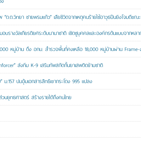
อง
“ด.ต.วิทยา ชายพรมแก้ว” เสียชีวิตจากเหตุคนร้ายใช้อาวุธปืนยิงโจมตีขณะปฏิ
บรางวัลเกียรติยศระดับนานาชาติ เชิดชูบุคคลและองค์กรต้นแบบจากหล
,000 หมู่บ้าน ดึง อกม. สำรวจพื้นที่คงเหลือ 18,000 หมู่บ้านผ่าน Frame
orcer” ส่งทีม K-9 เสริมทัพสกัดกั้นยาเสพติดข้ามชาติ
สอบ” ม.157 ปมอุ้มเอกสารสิทธิเขากระโดง 995 แปลง
นส่วนยุทธศาสตร์ สร้างรายได้ถึงคนไทย