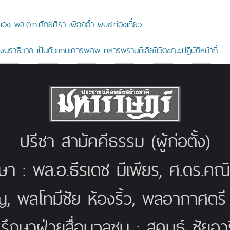
 พล.ต.ท.ศักย์ศิรา เผือกอ่ำ ผบช.ท่องเที่ยว
ราธิวาส เป็นตัวแทนเคารพศพ ทหารพรานที่เสียชีวิตขณะปฏิบัติหน้าที่
ปรีชา สามัคคีธรรม (ผู้ก่อตั้ง)
กษา : พล.อ.ธีรเดช มีเพียร, ศ.ดร.ค
ญ, พลโทมีชัย ห้องริ้ว, พลอากาศตร
่ปรึกษาฝ่ายสื่อมวลชน : สุคนธ์ ชัยอารี