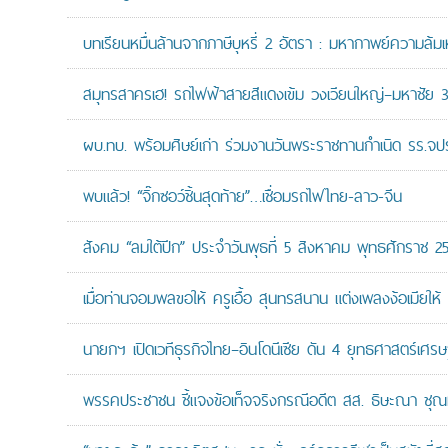
บทเรียนหมื่นล้านจากภาษีบุหรี่ 2 อัตรา : มหากาพย์ความล้
สมุทรสาครเฮ! รถไฟฟ้าสายสีแดงเข้ม วงเวียนใหญ่–มหาชัย 36.
ผบ.ทบ. พร้อมศิษย์เก่า ร่วมงานวันพระราชทานกำเนิด รร.จ
พบแล้ว! “จิ๊กซอว์ชิ้นสุดท้าย”…เชื่อมรถไฟไทย-ลาว-จีน
สังคม “ลมใต้ปีก” ประจำวันพุธที่ 5 สิงหาคม พุทธศักราช 2
เมื่อท่านจอมพลขอให้ ครูเอื้อ สุนทรสนาน แต่งเพลงง้อเมียให้ 
นายกฯ เปิดเวทีธุรกิจไทย–อินโดนีเซีย ดัน 4 ยุทธศาสตร์เศร
พรรคประชาชน ชี้แจงข้อเท็จจริงกรณีอดีต สส. ธิษะณา ชุณ