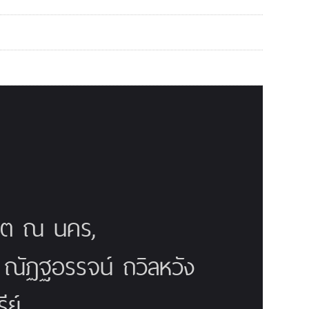
ณิต ณ นคร,
ี ณัฏฐอรรจน์ ถวิลหวัง
ย์,