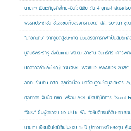
นายกฯ เปิดเวทีธุรกิจไทย–อินโดนีเซีย ดัน 4 ยุทธศาสตร์เศร
พรรคประชาชน ชี้แจงข้อเท็จจริงกรณีอดีต สส. ธิษะณา ชุณ
“นายกแก้ว” จากยูยิตสูชนะขาด นั่งบอร์ดการกีฬาเป็นสมัยที่ส
มูลนิธิพระราหู ส่งตัวแทน พล.ต.ท.อาชาน จันทร์ศิริ เคารพศพ 
ปิดฉากอย่างยิ่งใหญ่! “GLOBAL WORLD AWARDS 2026” มอ
สศก. ร่วมกับ กสก. ลุยต่อเนื่อง ปิดจ๊อบฐานข้อมูลเกษตร 75
ศุลกากร จับมือ ตชด. พร้อม AOT เปิดปฏิบัติการ “Scent Enf
“วัชระ” ยื่นผู้ตรวจฯ ชง ป.ป.ช. ฟัน “อธิบดีกรมที่ดิน-กก.
นายกฯ เยือนอินโดนีเซียในรอบ 15 ปี ปูทางการค้า-ลงทุน หุ้