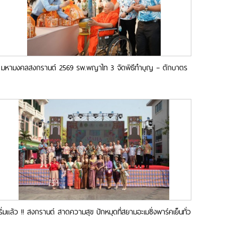
มหามงคลสงกรานต์ 2569 รพ.พญาไท 3 จัดพิธีทำบุญ – ตักบาตร
พร้อมบวงสรวง “สมเด็จพระเจ้าตากสิน” เสริมสิริมงคลรับปีใหม่ไทย
เริ่มแล้ว !! สงกรานต์ สาดความสุข ปักหมุดที่สยามอะเมซิ่งพาร์คเย็นทั่ว
หล้า มหาสงกรานต์ วันนี้ – 16 เมษายน 2567