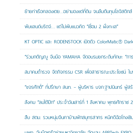
ย้ายท่าเรือคลองเตย…อย่ามองแต่ที่ดิน จนลืมต้นทุนโลจิสติกส์
พับแลนด์บริดจ์… แต่ไม่พับแนวคิด “เชื่อม 2 ฝั่งทะเล”
KT OPTIC และ RODENSTOCK เปิดตัว ColorMatic® Dark 
“ร่วมกตัญญู จับมือ YAMAHA จัดอบรมยกระดับทักษะ “การดูแล
สมาคมตำรวจ จัดกิจกรรม CSR เพื่อสาธารณะประโยชน์ ในพื้
“ขจรศักดิ์” ที่ปรึกษา สนท. – ผู้บริหาร บจก.ฐาปนินทร์ ผ
สังคม “ลมใต้ปีก” ประจำวันเสาร์ที่ 1 สิงหาคม พุทธศักราช 
สืบ สตม. รวบหนุ่มจีนคาบ้านพักสมุทรสาคร หนีคดีฉ้อโกงเซินเจ
บพท. จับมือเครือข่ายมหาวิทยาลัย จัดงาน APPTech EXPO 20