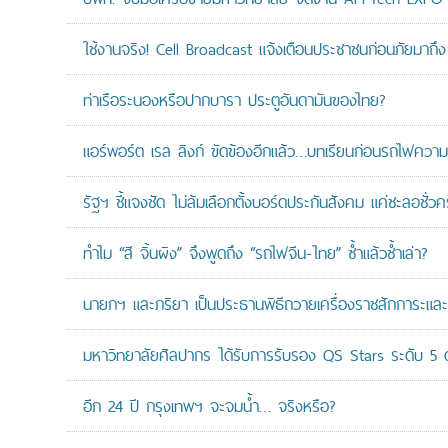
ใช้งานจริง! Cell Broadcast แจ้งเตือนประชาชนก่อนภัยมาถึง 
ท่าเรือระนองหรือปากบารา ประตูอันดามันของไทย?
แอร์พอร์ต เรล ลิงก์ ขัดข้องอีกแล้ว…บทเรียนก่อนรถไฟความเ
รัฐฯ ชี้แจงชัด ไม่ล้มเลือกตั้งบอร์ดประกันสังคม แค่ชะลอชั่
ทำไม “สี จิ้นผิง” จึงพูดถึง “รถไฟจีน-ไทย” ซ้ำแล้วซ้ำเล่า?
นายกฯ และภริยา เป็นประธานพิธีถวายเครื่องราชสักการะแล
มหาวิทยาลัยศิลปากร ได้รับการรับรอง QS Stars ระดับ 5 ด
อีก 24 ปี กรุงเทพฯ จะจมน้ำ… จริงหรือ?