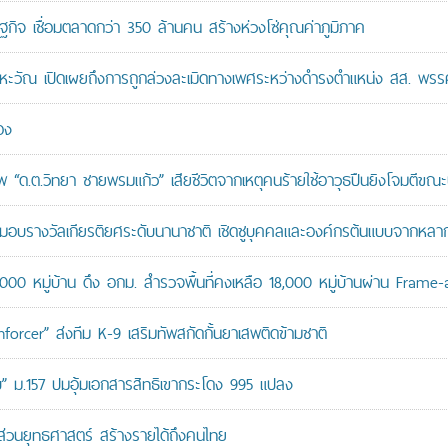
ษฐกิจ เชื่อมตลาดกว่า 350 ล้านคน สร้างห่วงโซ่คุณค่าภูมิภาค
หะวัณ เปิดเผยถึงการถูกล่วงละเมิดทางเพศระหว่างดำรงตำแหน่ง สส. พรร
อง
“ด.ต.วิทยา ชายพรมแก้ว” เสียชีวิตจากเหตุคนร้ายใช้อาวุธปืนยิงโจมตีขณะปฏิ
บรางวัลเกียรติยศระดับนานาชาติ เชิดชูบุคคลและองค์กรต้นแบบจากหล
,000 หมู่บ้าน ดึง อกม. สำรวจพื้นที่คงเหลือ 18,000 หมู่บ้านผ่าน Frame
orcer” ส่งทีม K-9 เสริมทัพสกัดกั้นยาเสพติดข้ามชาติ
สอบ” ม.157 ปมอุ้มเอกสารสิทธิเขากระโดง 995 แปลง
นส่วนยุทธศาสตร์ สร้างรายได้ถึงคนไทย