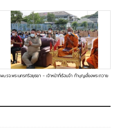
ผบ.รจ.พระนครศรีอยุธยา – เจ้าหน้าที่เรือนจำ ทำบุญเลี้ยงพระถวาย
เป็นพระราชกุศลฯ