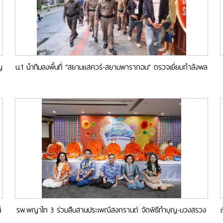
ญ
น.1 นำทีมลงพื้นที่ “สยามแสควร์-สยามพารากอน” ตรวจเยี่ยมกำลังพล
ดูแลความสงบเรียบร้อย และความปลอดภัยให้กับนักท่องเที่ยวที่มาเล่น
น้ำ
ี
รพ.พญาไท 3 ร่วมสืบสานประเพณีสงกรานต์ จัดพิธีทำบุญ-บวงสรวง
องค์สมเด็จพระเจ้าตากสินมหาราช เสริมสิริมงคลรับปีใหม่ไทย 2568