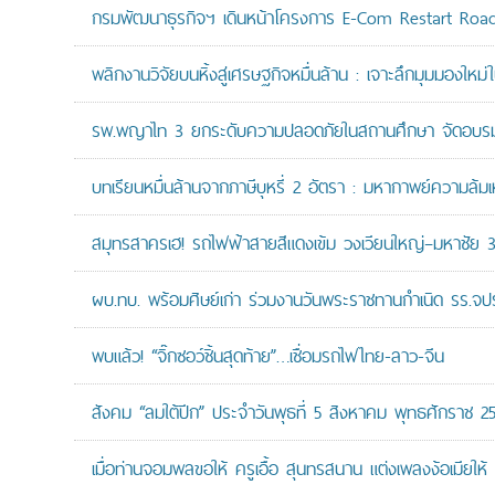
กรมพัฒนาธุรกิจฯ เดินหน้าโครงการ E-Com Restart Ro
พลิกงานวิจัยบนหิ้งสู่เศรษฐกิจหมื่นล้าน : เจาะลึกมุมมองให
รพ.พญาไท 3 ยกระดับความปลอดภัยในสถานศึกษา จัดอบรมปฏิบั
บทเรียนหมื่นล้านจากภาษีบุหรี่ 2 อัตรา : มหากาพย์ความล้
สมุทรสาครเฮ! รถไฟฟ้าสายสีแดงเข้ม วงเวียนใหญ่–มหาชัย 36.
ผบ.ทบ. พร้อมศิษย์เก่า ร่วมงานวันพระราชทานกำเนิด รร.จ
พบแล้ว! “จิ๊กซอว์ชิ้นสุดท้าย”…เชื่อมรถไฟไทย-ลาว-จีน
สังคม “ลมใต้ปีก” ประจำวันพุธที่ 5 สิงหาคม พุทธศักราช 2
เมื่อท่านจอมพลขอให้ ครูเอื้อ สุนทรสนาน แต่งเพลงง้อเมียให้ 