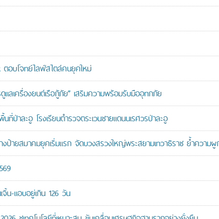
ตอบโจทย์ไลฟ์สไตล์คนยุคใหม่
เครื่องยนต์เรือกู้ภัย” เสริมความพร้อมรับมืออุทกภัย
นที่ป่าละอู โรงเรียนตำรวจตระเวนชายแดนนเรศวรป่าละอู
ู้สร้างป้ายสมาคมยุคเริ่มแรก จัดบวงสรวงใหญ่พระสยามเทวาธิราช ย้ำความผ
2569
ิ้น-แอบอยู่เกิน 126 วัน
26 ชูเทคโนโลยีที่เหมาะสม ขับเคลื่อนเศรษฐกิจฐานรากอย่างยั่งยืน