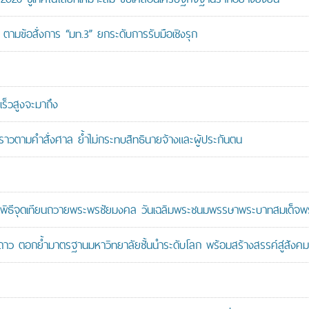
ตามข้อสั่งการ “มท.3” ยกระดับการรับมือเชิงรุก
ร็วสูงจะมาถึง
วคราวตามคำสั่งศาล ย้ำไม่กระทบสิทธินายจ้างและผู้ประกันตน
ะพิธีจุดเทียนถวายพระพรชัยมงคล วันเฉลิมพระชนมพรรษาพระบาทสมเด็จพระ
าว ตอกย้ำมาตรฐานมหาวิทยาลัยชั้นนำระดับโลก พร้อมสร้างสรรค์สู่สังคมอ