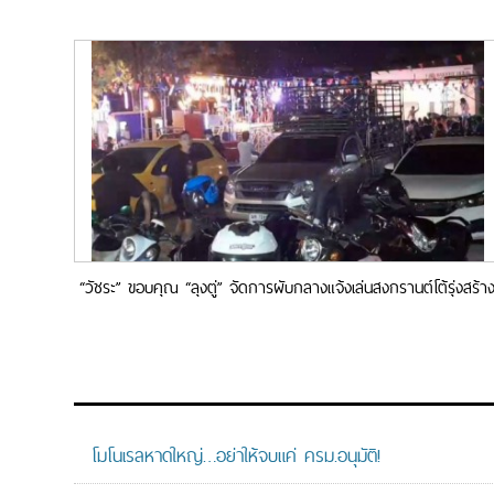
“วัชระ” ขอบคุณ “ลุงตู่” จัดการผับกลางแจ้งเล่นสงกรานต์โต้รุ่งสร้า
ความเดือดร้อนย่านหนองแขม
โมโนเรลหาดใหญ่…อย่าให้จบแค่ ครม.อนุมัติ!