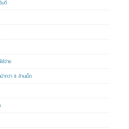
ิบดี
ใช้จ่าย
ากว่า 8 ล้านเม็ด
น