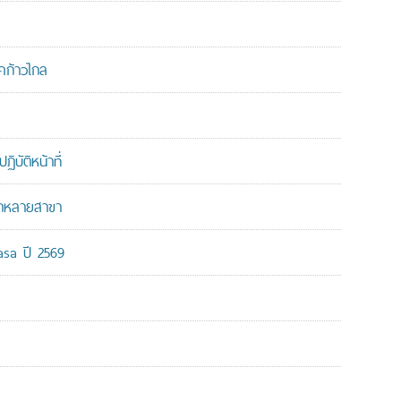
คก้าวไกล
บัติหน้าที่
ากหลายสาขา
-asa ปี 2569