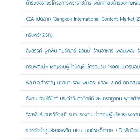
ตำรวจจราจรโครงการพระราชดำริ ผนึกกำลังตำรวจทางหลวงแล
CEA เปิดฉาก “Bangkok International Content Market 2
ทรงพระเจริญ
สังสรรค์ ผูกพัน “เบิร์ดเดย์ จอนนี่” ร้านอาหาร เพลินเพลง ร
กรมพัฒน์ฯ เชิญชวนผู้ทำบัญชี เข้ารอบรม “หยุด! วงจรนอมินี 
พล.ต.อ.สำราญ นวลมา รอง ผบ.ตร. แถลง 2 คดี กก.ดส.ทลาย
สังคม “ลมใต้ปีก” ประจำวันอาทิตย์ที่ 26 กรกฎาคม พุทธศั
“จุลพันธ์ อมรวิวัฒน์” รมว.แรงงาน นำคณะผู้บริหารแรงงานไ
รองจ๋อนำศูนย์ยาเสพติด บช.น. บุกช่วยเด็กชาย 7 ปี พ้นมือแม่