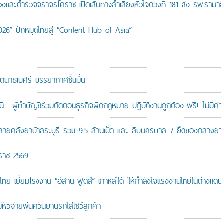
ะตำรวจจราจรโคราช เปิดเส้นทางลำเลียงหัวใจดวงที่ 181 ส่ง รพ.รามาธ
026” ปักหมุดไทยสู่ “Content Hub of Asia”
ัตนาธิเบศร์ บรรยากาศชื่นมื่น
: ผู้ทำบัญชีร่วมตัดตอนธุรกิจผิดกฎหมาย ปฏิบัติงานถูกต้อง ฟรี! ไม่มีค่า
คลังยาบ้าสระบุรี รวม 9.5 ล้านเม็ด และ สืบนครบาล 7 ยึดของกลางยาบ้
กราช 2569
ทย เยี่ยมโรงงาน “อีสาน ฟูดส์” เกาหลีใต้ ให้กำลังใจแรงงานไทยในต่างแด
หัวจ่ายพ่นควันยานรกใส่โชว์ลูกค้า