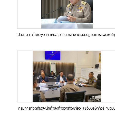
ปลัด มท. กำชับผู้ว่าฯ เหนือ-อีสาน-กลาง เตรียมปฏิบัติการแผนเผชิ
เหตุรับมือพายุห้วง 16-20 เม.ย. 69 ควบคู่คุมเข้มฝุ่น-ความปลอดภัย
หลังสงกรานต์
กรมการท่องเที่ยวผนึกกำลังตำรวจท่องเที่ยว ลุยจับบริษัททัวร์ “นอมิน
ภูเก็ต” สร้างความเชื่อมั่นนักท่องเที่ยวช่วงสงกรานต์ 2569