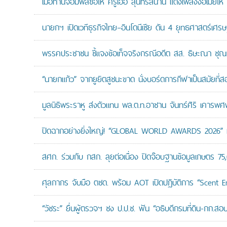
เมื่อท่านจอมพลขอให้ ครูเอื้อ สุนทรสนาน แต่งเพลงง้อเมียให้ 
นายกฯ เปิดเวทีธุรกิจไทย–อินโดนีเซีย ดัน 4 ยุทธศาสตร์เศร
พรรคประชาชน ชี้แจงข้อเท็จจริงกรณีอดีต สส. ธิษะณา ชุณ
“นายกแก้ว” จากยูยิตสูชนะขาด นั่งบอร์ดการกีฬาเป็นสมัยที่ส
มูลนิธิพระราหู ส่งตัวแทน พล.ต.ท.อาชาน จันทร์ศิริ เคารพศพ 
ปิดฉากอย่างยิ่งใหญ่! “GLOBAL WORLD AWARDS 2026” มอ
สศก. ร่วมกับ กสก. ลุยต่อเนื่อง ปิดจ๊อบฐานข้อมูลเกษตร 75
ศุลกากร จับมือ ตชด. พร้อม AOT เปิดปฏิบัติการ “Scent Enf
“วัชระ” ยื่นผู้ตรวจฯ ชง ป.ป.ช. ฟัน “อธิบดีกรมที่ดิน-กก.