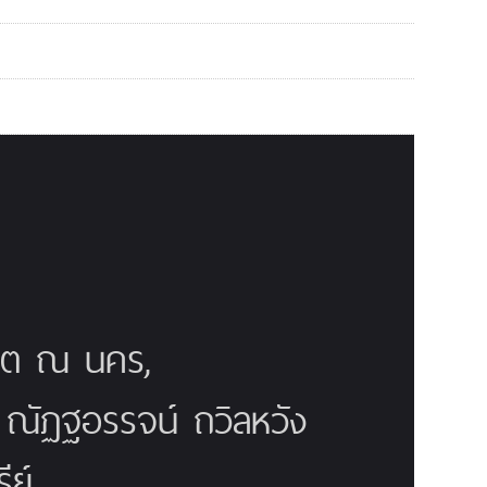
ณิต ณ นคร,
ี ณัฏฐอรรจน์ ถวิลหวัง
ย์,