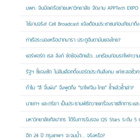
บพท. จับมือเครือข่ายมหาวิทยาลัย จัดงาน APPTech EXPO 20
ใช้งานจริง! Cell Broadcast แจ้งเตือนประชาชนก่อนภัยมาถึง 
ท่าเรือระนองหรือปากบารา ประตูอันดามันของไทย?
แอร์พอร์ต เรล ลิงก์ ขัดข้องอีกแล้ว…บทเรียนก่อนรถไฟความเ
รัฐฯ ชี้แจงชัด ไม่ล้มเลือกตั้งบอร์ดประกันสังคม แค่ชะลอชั่
ทำไม “สี จิ้นผิง” จึงพูดถึง “รถไฟจีน-ไทย” ซ้ำแล้วซ้ำเล่า?
นายกฯ และภริยา เป็นประธานพิธีถวายเครื่องราชสักการะแล
มหาวิทยาลัยศิลปากร ได้รับการรับรอง QS Stars ระดับ 5 ด
อีก 24 ปี กรุงเทพฯ จะจมน้ำ… จริงหรือ?