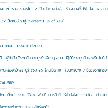
ะตำรวจจราจรโคราช เปิดเส้นทางลำเลียงหัวใจดวงที่ 181 ส่ง รพ.รามาธ
026” ปักหมุดไทยสู่ “Content Hub of Asia”
ัตนาธิเบศร์ บรรยากาศชื่นมื่น
: ผู้ทำบัญชีร่วมตัดตอนธุรกิจผิดกฎหมาย ปฏิบัติงานถูกต้อง ฟรี! ไม่มีค่า
คลังยาบ้าสระบุรี รวม 9.5 ล้านเม็ด และ สืบนครบาล 7 ยึดของกลางยาบ้
กราช 2569
ทย เยี่ยมโรงงาน “อีสาน ฟูดส์” เกาหลีใต้ ให้กำลังใจแรงงานไทยในต่างแด
หัวจ่ายพ่นควันยานรกใส่โชว์ลูกค้า