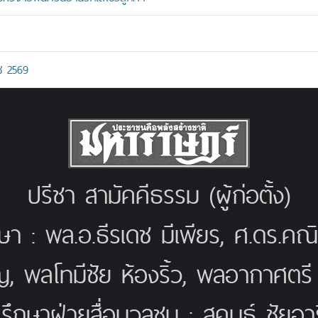
ช 2569
ปรีชา สามัคคีธรรม (ผู้ก่อตั้ง)
กษา : พล.อ.ธีรเดช มีเพียร, ศ.ดร.ค
ญ, พลโทมีชัย ห้องริ้ว, พลอากาศตร
่ปรึกษาฝ่ายสื่อมวลชน : สุคนธ์ ชัยอารี