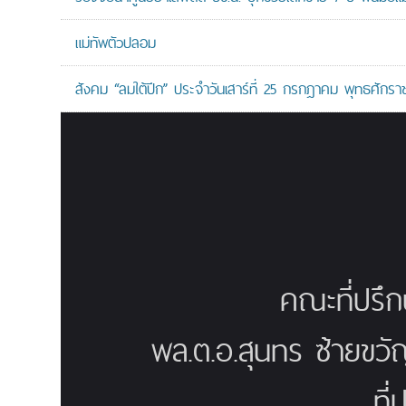
แม่ทัพตัวปลอม
สังคม “ลมใต้ปีก” ประจำวันเสาร์ที่ 25 กรกฎาคม พุทธศักรา
คณะที่ปรึ
พล.ต.อ.สุนทร ซ้ายขวั
ที