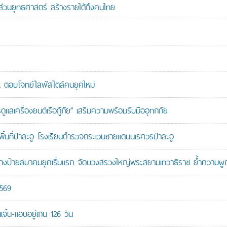
นส่วนยุทธศาสตร์ สร้างรายได้ถึงคนไทย
ตอบโจทย์ไลฟ์สไตล์คนยุคใหม่
เครื่องยนต์เรือกู้ภัย” เสริมความพร้อมรับมืออุทกภัย
นที่ป่าละอู โรงเรียนตำรวจตระเวนชายแดนนเรศวรป่าละอู
ู้สร้างป้ายสมาคมยุคเริ่มแรก จัดบวงสรวงใหญ่พระสยามเทวาธิราช ย้ำความผ
2569
ิ้น-แอบอยู่เกิน 126 วัน