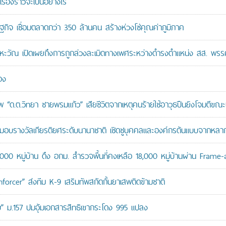
เรื่องราวจะเป็นอย่างไร
ษฐกิจ เชื่อมตลาดกว่า 350 ล้านคน สร้างห่วงโซ่คุณค่าภูมิภาค
หะวัณ เปิดเผยถึงการถูกล่วงละเมิดทางเพศระหว่างดำรงตำแหน่ง สส. พรร
อง
“ด.ต.วิทยา ชายพรมแก้ว” เสียชีวิตจากเหตุคนร้ายใช้อาวุธปืนยิงโจมตีขณะปฏิ
บรางวัลเกียรติยศระดับนานาชาติ เชิดชูบุคคลและองค์กรต้นแบบจากหล
,000 หมู่บ้าน ดึง อกม. สำรวจพื้นที่คงเหลือ 18,000 หมู่บ้านผ่าน Frame
orcer” ส่งทีม K-9 เสริมทัพสกัดกั้นยาเสพติดข้ามชาติ
สอบ” ม.157 ปมอุ้มเอกสารสิทธิเขากระโดง 995 แปลง