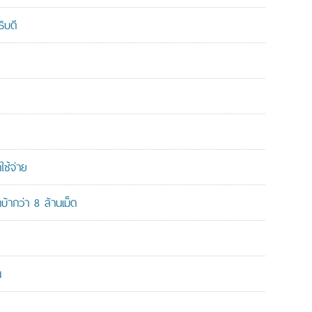
ิบดี
ใช้จ่าย
ากว่า 8 ล้านเม็ด
น