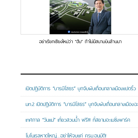
อย่าเรียกเชียงใหม่ว่า “ฮับ” ถ้าไม่มีสนามบินล้านนา
เปิดปฏิบัติการ “บารมีโสธร” บุกจับผับเถื่อนกลางเมืองแปดริ้ว
มท.2 เปิดปฏิบัติการ “บารมีโสธร” บุกจับผับเถื่อนกลางเมืองฉ
เทศกาล “วันแม่” เที่ยวสวนน้ำ ฟรี!!! ที่สยามอะเมซิ่งพาร์ค
โมโนเรลหาดใหญ่…อย่าให้จบแค่ ครม.อนุมัติ!