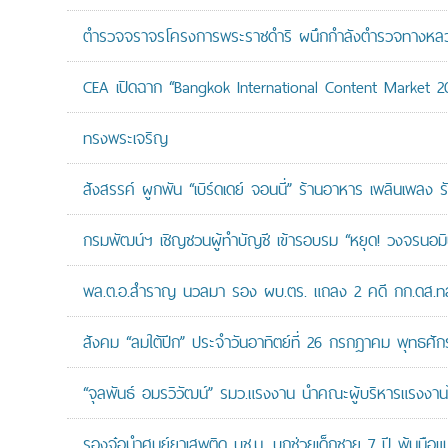
ตำรวจจราจรโครงการพระราชดำริ ผนึกกำลังตำรวจทางหลวงแล
CEA เปิดฉาก “Bangkok International Content Market 2
ทรงพระเจริญ
สังสรรค์ ผูกพัน “เบิร์ดเดย์ จอนนี่” ร้านอาหาร เพลินเพลง ร
กรมพัฒน์ฯ เชิญชวนผู้ทำบัญชี เข้ารอบรม “หยุด! วงจรนอมินี 
พล.ต.อ.สำราญ นวลมา รอง ผบ.ตร. แถลง 2 คดี กก.ดส.ทลาย
สังคม “ลมใต้ปีก” ประจำวันอาทิตย์ที่ 26 กรกฎาคม พุทธศั
“จุลพันธ์ อมรวิวัฒน์” รมว.แรงงาน นำคณะผู้บริหารแรงงานไ
รองจ๋อนำศูนย์ยาเสพติด บช.น. บุกช่วยเด็กชาย 7 ปี พ้นมือแม่