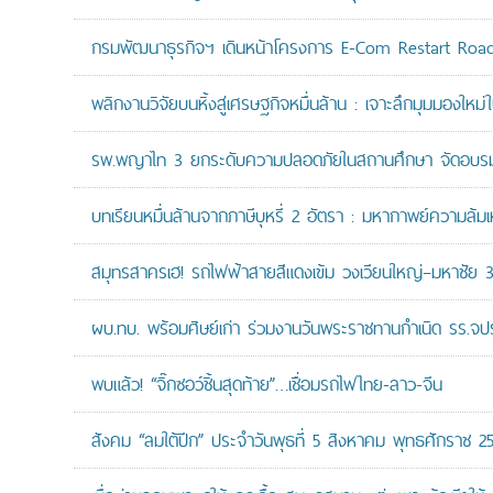
กรมพัฒนาธุรกิจฯ เดินหน้าโครงการ E-Com Restart Ro
พลิกงานวิจัยบนหิ้งสู่เศรษฐกิจหมื่นล้าน : เจาะลึกมุมมองให
รพ.พญาไท 3 ยกระดับความปลอดภัยในสถานศึกษา จัดอบรมปฏิบั
บทเรียนหมื่นล้านจากภาษีบุหรี่ 2 อัตรา : มหากาพย์ความล้
สมุทรสาครเฮ! รถไฟฟ้าสายสีแดงเข้ม วงเวียนใหญ่–มหาชัย 36.
ผบ.ทบ. พร้อมศิษย์เก่า ร่วมงานวันพระราชทานกำเนิด รร.จ
พบแล้ว! “จิ๊กซอว์ชิ้นสุดท้าย”…เชื่อมรถไฟไทย-ลาว-จีน
สังคม “ลมใต้ปีก” ประจำวันพุธที่ 5 สิงหาคม พุทธศักราช 2