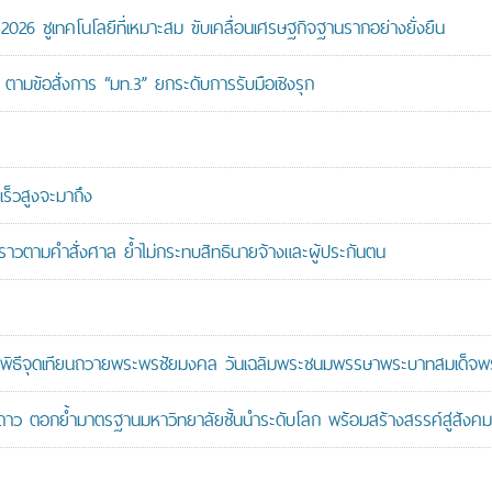
26 ชูเทคโนโลยีที่เหมาะสม ขับเคลื่อนเศรษฐกิจฐานรากอย่างยั่งยืน
ตามข้อสั่งการ “มท.3” ยกระดับการรับมือเชิงรุก
ร็วสูงจะมาถึง
วคราวตามคำสั่งศาล ย้ำไม่กระทบสิทธินายจ้างและผู้ประกันตน
ะพิธีจุดเทียนถวายพระพรชัยมงคล วันเฉลิมพระชนมพรรษาพระบาทสมเด็จพระ
าว ตอกย้ำมาตรฐานมหาวิทยาลัยชั้นนำระดับโลก พร้อมสร้างสรรค์สู่สังคมอ