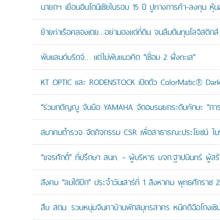
นายกฯ เยือนอินโดนีเซียในรอบ 15 ปี ปูทางการค้า-ลงทุน หุ้
ย้ายท่าเรือคลองเตย…อย่ามองแต่ที่ดิน จนลืมต้นทุนโลจิสติกส์
พับแลนด์บริดจ์… แต่ไม่พับแนวคิด “เชื่อม 2 ฝั่งทะเล”
KT OPTIC และ RODENSTOCK เปิดตัว ColorMatic® Dark 
“ร่วมกตัญญู จับมือ YAMAHA จัดอบรมยกระดับทักษะ “การดูแล
สมาคมตำรวจ จัดกิจกรรม CSR เพื่อสาธารณะประโยชน์ ในพื้
“ขจรศักดิ์” ที่ปรึกษา สนท. – ผู้บริหาร บจก.ฐาปนินทร์ ผ
สังคม “ลมใต้ปีก” ประจำวันเสาร์ที่ 1 สิงหาคม พุทธศักราช 
สืบ สตม. รวบหนุ่มจีนคาบ้านพักสมุทรสาคร หนีคดีฉ้อโกงเซินเจ