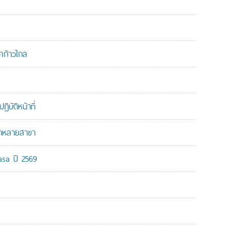
คก้าวไกล
บัติหน้าที่
ากหลายสาขา
-asa ปี 2569