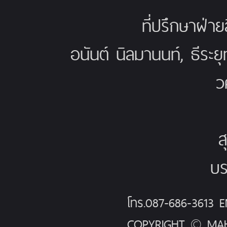
ที่ปรึกษาฝ่าย
อนันต์ นิลมานนท์, ธีระย
ว
ส
บร
โทร.087-686-3613
COPYRIGHT © MAH