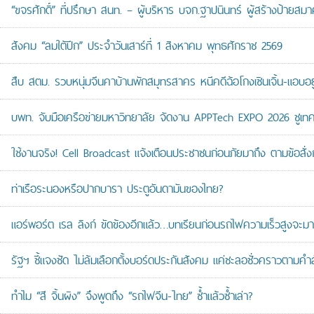
“ขจรศักดิ์” ที่ปรึกษา สนท. – ผู้บริหาร บจก.ฐาปนินทร์ ผู้สร้างป้า
สังคม “ลมใต้ปีก” ประจำวันเสาร์ที่ 1 สิงหาคม พุทธศักราช 2569
สืบ สตม. รวบหนุ่มจีนคาบ้านพักสมุทรสาคร หนีคดีฉ้อโกงเซินเจิ้น-แอบอยู
บพท. จับมือเครือข่ายมหาวิทยาลัย จัดงาน APPTech EXPO 2026 ชูเทคโน
ใช้งานจริง! Cell Broadcast แจ้งเตือนประชาชนก่อนภัยมาถึง ตามข้อสั่ง
ท่าเรือระนองหรือปากบารา ประตูอันดามันของไทย?
แอร์พอร์ต เรล ลิงก์ ขัดข้องอีกแล้ว…บทเรียนก่อนรถไฟความเร็วสูงจะมา
รัฐฯ ชี้แจงชัด ไม่ล้มเลือกตั้งบอร์ดประกันสังคม แค่ชะลอชั่วคราวตามคำ
ทำไม “สี จิ้นผิง” จึงพูดถึง “รถไฟจีน-ไทย” ซ้ำแล้วซ้ำเล่า?