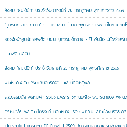
สังคม “ลมใต้ปีก” ประจำวันอาทิตย์ที่ 26 กรกฎาคม พุทธศักราช 2569
“จุลพันธ์ อมรวิวัฒน์” รมว.แรงงาน นำคณะผู้บริหารแรงงานไทย เยี่ยมโ
รองจ๋อนำศูนย์ยาเสพติด บช.น. บุกช่วยเด็กชาย 7 ปี พ้นมือแม่หัวจ่ายพ่น
แม่ทัพตัวปลอม
สังคม “ลมใต้ปีก” ประจำวันเสาร์ที่ 25 กรกฎาคม พุทธศักราช 2569
ผมเห็นด้วยกับ “พับแลนด์บริดจ์”… และนี่คือเหตุผล
ร.อ.ธรรมนัส พรหมเผ่า ร่วมงานพระราชทานเพลิงศพมารดาของ พล.ต.ท.ศั
ดร.หิมาลัย-พล.ต.ท.ไตรรงค์ มอบหมาย รอง ผกก.ป. สภ.เมืองนราธิวาส เป
เปิดเงื่อนไข ! ขอรับทุน DE Fund ปี 2569 สู่การขับเคลื่อนเศรษฐกิจและสัง