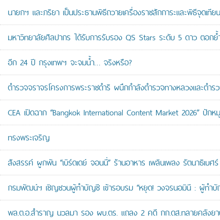
นายกฯ และภริยา เป็นประธานพิธีถวายเครื่องราชสักการะและพิธีจุดเ
มหาวิทยาลัยศิลปากร ได้รับการรับรอง QS Stars ระดับ 5 ดาว ตอกย้ำม
อีก 24 ปี กรุงเทพฯ จะจมน้ำ… จริงหรือ?
ตำรวจจราจรโครงการพระราชดำริ ผนึกกำลังตำรวจทางหลวงและตำรวจจรา
CEA เปิดฉาก “Bangkok International Content Market 2026” ปักหม
ทรงพระเจริญ
สังสรรค์ ผูกพัน “เบิร์ดเดย์ จอนนี่” ร้านอาหาร เพลินเพลง รัตนาธิเบศร์
กรมพัฒน์ฯ เชิญชวนผู้ทำบัญชี เข้ารอบรม “หยุด! วงจรนอมินี : ผู้ทำบัญ
พล.ต.อ.สำราญ นวลมา รอง ผบ.ตร. แถลง 2 คดี กก.ดส.ทลายคลังยาบ้าส