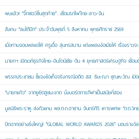
พบแล้ว! “จิ๊กซอว์ชิ้นสุดท้าย”…เชื่อมรถไฟไทย-ลาว-จีน
สังคม “ลมใต้ปีก” ประจำวันพุธที่ 5 สิงหาคม พุทธศักราช 2569
เมื่อท่านจอมพลขอให้ ครูเอื้อ สุนทรสนาน แต่งเพลงง้อเมียให้ เรื่องราวจะ
นายกฯ เปิดเวทีธุรกิจไทย–อินโดนีเซีย ดัน 4 ยุทธศาสตร์เศรษฐกิจ เชื่อ
พรรคประชาชน ชี้แจงข้อเท็จจริงกรณีอดีต สส. ธิษะณา ชุณหะวัณ เปิ
“นายกแก้ว” จากยูยิตสูชนะขาด นั่งบอร์ดการกีฬาเป็นสมัยที่สอง
มูลนิธิพระราหู ส่งตัวแทน พล.ต.ท.อาชาน จันทร์ศิริ เคารพศพ “ด.ต.วิทยา
ปิดฉากอย่างยิ่งใหญ่! “GLOBAL WORLD AWARDS 2026” มอบรางวัลเก