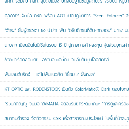
สศก. ร่วมกับ กสก. ลุยต่อเนื่อง ปิดจ๊อบฐานข้อมูลเกษตร 75,000 หมู่บ
ศุลกากร จับมือ ตชด. พร้อม AOT เปิดปฏิบัติการ “Scent Enforcer” ส่ง
“วัชระ” ยื่นผู้ตรวจฯ ชง ป.ป.ช. ฟัน “อธิบดีกรมที่ดิน-กก.สอบ” ม.157 
นายกฯ เยือนอินโดนีเซียในรอบ 15 ปี ปูทางการค้า-ลงทุน หุ้นส่วนยุทธศ
ย้ายท่าเรือคลองเตย…อย่ามองแต่ที่ดิน จนลืมต้นทุนโลจิสติกส์
พับแลนด์บริดจ์… แต่ไม่พับแนวคิด “เชื่อม 2 ฝั่งทะเล”
KT OPTIC และ RODENSTOCK เปิดตัว ColorMatic® Dark ตอบโจทย์ไ
“ร่วมกตัญญู จับมือ YAMAHA จัดอบรมยกระดับทักษะ “การดูแลเครื่องยนต
สมาคมตำรวจ จัดกิจกรรม CSR เพื่อสาธารณะประโยชน์ ในพื้นที่ป่าละอ