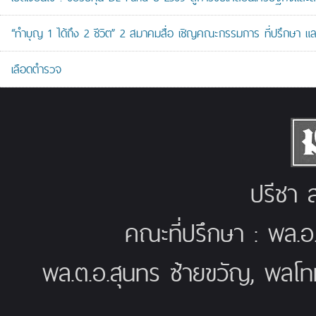
“ทำบุญ 1 ได้ถึง 2 ชีวิต” 2 สมาคมสื่อ เชิญคณะกรรมการ ที่ปรึกษา 
เลือดตำรวจ
ปรีชา ส
คณะที่ปรึกษา : พล.อ
พล.ต.อ.สุนทร ซ้ายขวัญ, พลโท