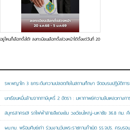
อยู่ไหนก็เลือกตั้งได้! ลงทะเบียนเลือกตั้งล่วงหน้าได้ตั้งแต่วันที่ 20
ธันวาคม 2568 – 5 มกราคม 2569
รพ.พญาไท 3 ยกระดับความปลอดภัยในสถานศึกษา จัดอบรมปฏิบัติการกู้ช
บทเรียนหมื่นล้านจากภาษีบุหรี่ 2 อัตรา : มหากาพย์ความล้มเหลวทางกา
สมุทรสาครเฮ! รถไฟฟ้าสายสีแดงเข้ม วงเวียนใหญ่–มหาชัย 36.8 กม. คืบห
ผบ.ทบ. พร้อมศิษย์เก่า ร่วมงานวันพระราชทานกำเนิด รร.จปร. ครบรอบ