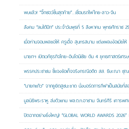
พบแล้ว! “จิ๊กซอว์ชิ้นสุดท้าย”…เชื่อมรถไฟไทย-ลาว-จีน
สังคม “ลมใต้ปีก” ประจำวันพุธที่ 5 สิงหาคม พุทธศักราช 2
เมื่อท่านจอมพลขอให้ ครูเอื้อ สุนทรสนาน แต่งเพลงง้อเมียให้ 
นายกฯ เปิดเวทีธุรกิจไทย–อินโดนีเซีย ดัน 4 ยุทธศาสตร์เศร
พรรคประชาชน ชี้แจงข้อเท็จจริงกรณีอดีต สส. ธิษะณา ชุณ
“นายกแก้ว” จากยูยิตสูชนะขาด นั่งบอร์ดการกีฬาเป็นสมัยที่ส
มูลนิธิพระราหู ส่งตัวแทน พล.ต.ท.อาชาน จันทร์ศิริ เคารพศพ 
ปิดฉากอย่างยิ่งใหญ่! “GLOBAL WORLD AWARDS 2026” มอ