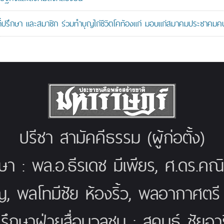
ที่ปรึกษา และสมาชิก ร่วมทำบุญไถ่ชีวิตโคท้องแก่ มอบแก่สมาคมประชาค
ปรีชา สามัคคีธรรม (ผู้ก่อตั้ง)
กษา : พล.อ.ธีรเดช มีเพียร, ศ.ดร.ค
ญ, พลโทมีชัย ห้องริ้ว, พลอากาศตร
่ปรึกษาฝ่ายสื่อมวลชน : สุคนธ์ ชัยอารี