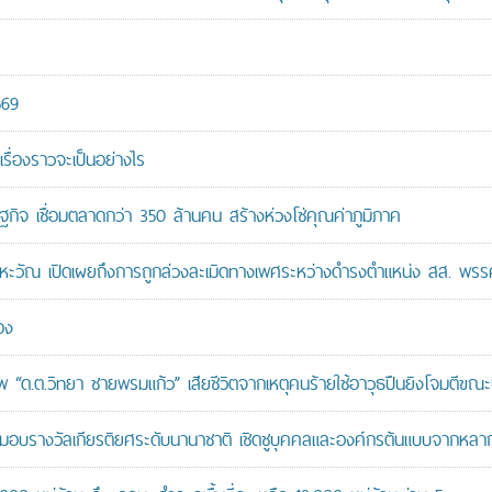
569
เรื่องราวจะเป็นอย่างไร
ษฐกิจ เชื่อมตลาดกว่า 350 ล้านคน สร้างห่วงโซ่คุณค่าภูมิภาค
หะวัณ เปิดเผยถึงการถูกล่วงละเมิดทางเพศระหว่างดำรงตำแหน่ง สส. พรร
อง
“ด.ต.วิทยา ชายพรมแก้ว” เสียชีวิตจากเหตุคนร้ายใช้อาวุธปืนยิงโจมตีขณะปฏิ
บรางวัลเกียรติยศระดับนานาชาติ เชิดชูบุคคลและองค์กรต้นแบบจากหล