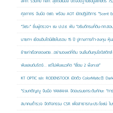
สศก. ร่วมกับ กสก. ลุยต่อเนื่อง ปิดจ๊อบฐานข้อมูลเกษตร 75
ศุลกากร จับมือ ตชด. พร้อม AOT เปิดปฏิบัติการ “Scent Enf
“วัชระ” ยื่นผู้ตรวจฯ ชง ป.ป.ช. ฟัน “อธิบดีกรมที่ดิน-กก.
นายกฯ เยือนอินโดนีเซียในรอบ 15 ปี ปูทางการค้า-ลงทุน หุ้
ย้ายท่าเรือคลองเตย…อย่ามองแต่ที่ดิน จนลืมต้นทุนโลจิสติกส์
พับแลนด์บริดจ์… แต่ไม่พับแนวคิด “เชื่อม 2 ฝั่งทะเล”
KT OPTIC และ RODENSTOCK เปิดตัว ColorMatic® Dark 
“ร่วมกตัญญู จับมือ YAMAHA จัดอบรมยกระดับทักษะ “การดูแล
สมาคมตำรวจ จัดกิจกรรม CSR เพื่อสาธารณะประโยชน์ ในพื้