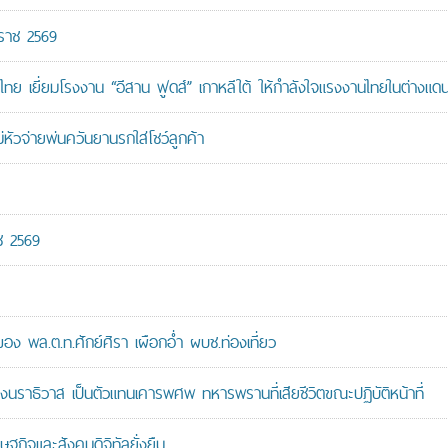
กราช 2569
ทย เยี่ยมโรงงาน “อีสาน ฟูดส์” เกาหลีใต้ ให้กำลังใจแรงงานไทยในต่างแด
หัวจ่ายพ่นควันยานรกใส่โชว์ลูกค้า
ช 2569
 พล.ต.ท.ศักย์ศิรา เผือกอ่ำ ผบช.ท่องเที่ยว
ราธิวาส เป็นตัวแทนเคารพศพ ทหารพรานที่เสียชีวิตขณะปฏิบัติหน้าที่
ษฐกิจและสังคมดิจิทัลยั่งยืน