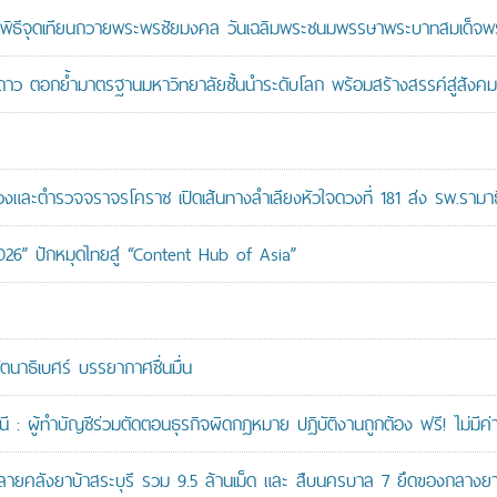
ะพิธีจุดเทียนถวายพระพรชัยมงคล วันเฉลิมพระชนมพรรษาพระบาทสมเด็จพระ
าว ตอกย้ำมาตรฐานมหาวิทยาลัยชั้นนำระดับโลก พร้อมสร้างสรรค์สู่สังคมอ
ะตำรวจจราจรโคราช เปิดเส้นทางลำเลียงหัวใจดวงที่ 181 ส่ง รพ.รามาธ
026” ปักหมุดไทยสู่ “Content Hub of Asia”
ัตนาธิเบศร์ บรรยากาศชื่นมื่น
: ผู้ทำบัญชีร่วมตัดตอนธุรกิจผิดกฎหมาย ปฏิบัติงานถูกต้อง ฟรี! ไม่มีค่า
คลังยาบ้าสระบุรี รวม 9.5 ล้านเม็ด และ สืบนครบาล 7 ยึดของกลางยาบ้