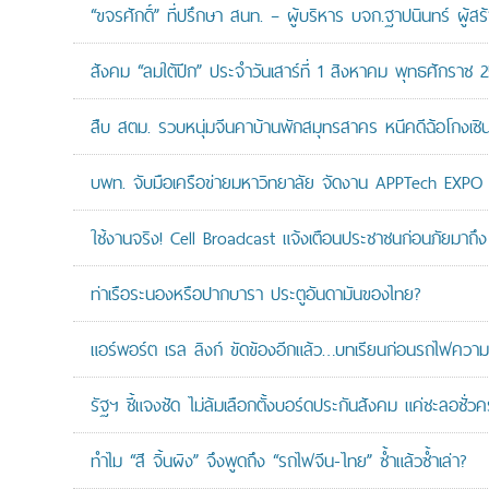
“ขจรศักดิ์” ที่ปรึกษา สนท. – ผู้บริหาร บจก.ฐาปนินทร์ ผ
สังคม “ลมใต้ปีก” ประจำวันเสาร์ที่ 1 สิงหาคม พุทธศักราช 
สืบ สตม. รวบหนุ่มจีนคาบ้านพักสมุทรสาคร หนีคดีฉ้อโกงเซินเจ
บพท. จับมือเครือข่ายมหาวิทยาลัย จัดงาน APPTech EXPO 20
ใช้งานจริง! Cell Broadcast แจ้งเตือนประชาชนก่อนภัยมาถึง 
ท่าเรือระนองหรือปากบารา ประตูอันดามันของไทย?
แอร์พอร์ต เรล ลิงก์ ขัดข้องอีกแล้ว…บทเรียนก่อนรถไฟความเ
รัฐฯ ชี้แจงชัด ไม่ล้มเลือกตั้งบอร์ดประกันสังคม แค่ชะลอชั่
ทำไม “สี จิ้นผิง” จึงพูดถึง “รถไฟจีน-ไทย” ซ้ำแล้วซ้ำเล่า?