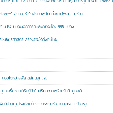
,000 หมู่บ้าน ดึง อกม. สำรวจพื้นที่คงเหลือ 18,000 หมู่บ้านผ่าน Frame
orcer” ส่งทีม K-9 เสริมทัพสกัดกั้นยาเสพติดข้ามชาติ
สอบ” ม.157 ปมอุ้มเอกสารสิทธิเขากระโดง 995 แปลง
นส่วนยุทธศาสตร์ สร้างรายได้ถึงคนไทย
ตอบโจทย์ไลฟ์สไตล์คนยุคใหม่
เครื่องยนต์เรือกู้ภัย” เสริมความพร้อมรับมืออุทกภัย
นที่ป่าละอู โรงเรียนตำรวจตระเวนชายแดนนเรศวรป่าละอู