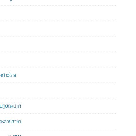
คก้าวไกล
บัติหน้าที่
ากหลายสาขา