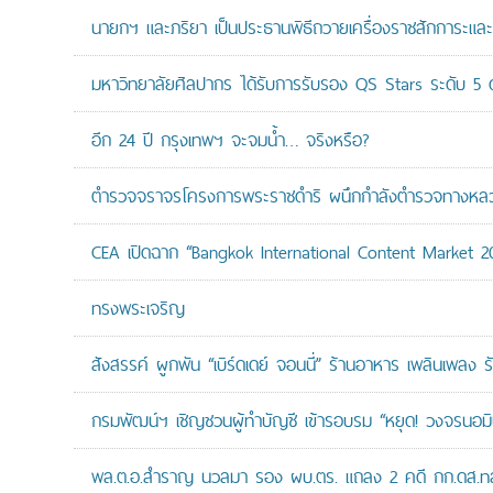
นายกฯ และภริยา เป็นประธานพิธีถวายเครื่องราชสักการะแล
มหาวิทยาลัยศิลปากร ได้รับการรับรอง QS Stars ระดับ 5 ด
อีก 24 ปี กรุงเทพฯ จะจมน้ำ… จริงหรือ?
ตำรวจจราจรโครงการพระราชดำริ ผนึกกำลังตำรวจทางหลวงแล
CEA เปิดฉาก “Bangkok International Content Market 2
ทรงพระเจริญ
สังสรรค์ ผูกพัน “เบิร์ดเดย์ จอนนี่” ร้านอาหาร เพลินเพลง ร
กรมพัฒน์ฯ เชิญชวนผู้ทำบัญชี เข้ารอบรม “หยุด! วงจรนอมินี 
พล.ต.อ.สำราญ นวลมา รอง ผบ.ตร. แถลง 2 คดี กก.ดส.ทลาย