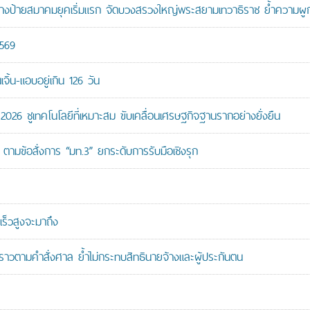
ู้สร้างป้ายสมาคมยุคเริ่มแรก จัดบวงสรวงใหญ่พระสยามเทวาธิราช ย้ำความผ
2569
ิ้น-แอบอยู่เกิน 126 วัน
26 ชูเทคโนโลยีที่เหมาะสม ขับเคลื่อนเศรษฐกิจฐานรากอย่างยั่งยืน
ตามข้อสั่งการ “มท.3” ยกระดับการรับมือเชิงรุก
ร็วสูงจะมาถึง
วคราวตามคำสั่งศาล ย้ำไม่กระทบสิทธินายจ้างและผู้ประกันตน