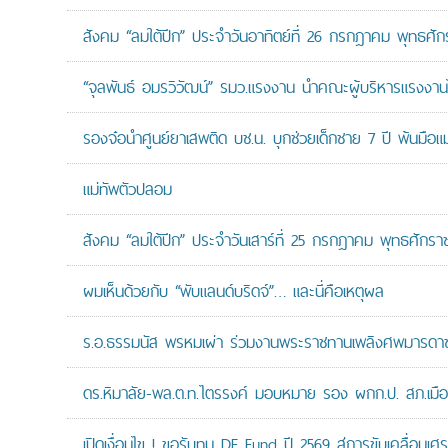
สังคม “ลมใต้ปีก” ประจำวันอาทิตย์ที่ 26 กรกฎาคม พุทธศั
“จุลพันธ์ อมรวิวัฒน์” รมว.แรงงาน นำคณะผู้บริหารแรงงานไ
รองจ๋อนำศูนย์ยาเสพติด บช.น. บุกช่วยเด็กชาย 7 ปี พ้นมือแม่
แม่ทัพตัวปลอม
สังคม “ลมใต้ปีก” ประจำวันเสาร์ที่ 25 กรกฎาคม พุทธศักรา
ผมเห็นด้วยกับ “พับแลนด์บริดจ์”… และนี่คือเหตุผล
ร.อ.ธรรมนัส พรหมเผ่า ร่วมงานพระราชทานเพลิงศพมารดาของ
ดร.หิมาลัย-พล.ต.ท.ไตรรงค์ มอบหมาย รอง ผกก.ป. สภ.เมืองน
เปิดเงื่อนไข ! ขอรับทุน DE Fund ปี 2569 สู่การขับเคลื่อนเศร