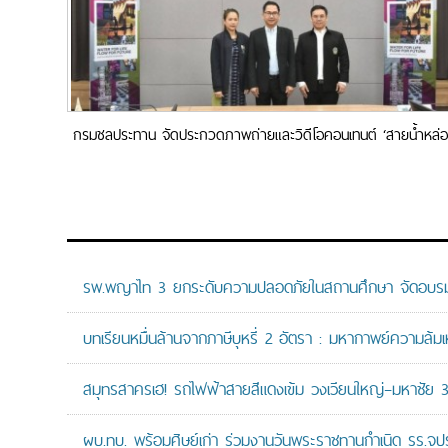
กรมชลประทาน จัดประกวดภาพถ่ายและวิดีโอคอนเทนต์ ‘สายน้ำหล่
เลี้ยงชีวิต สร้างไทยยั่งยืน’
รพ.พญาไท 3 ยกระดับความปลอดภัยในสถานศึกษา จัดอบรมปฏิบั
บทเรียนหมื่นล้านจากภาษีบุหรี่ 2 อัตรา : มหากาพย์ความล้
สมุทรสาครเฮ! รถไฟฟ้าสายสีแดงเข้ม วงเวียนใหญ่–มหาชัย 36.
ผบ.ทบ. พร้อมศิษย์เก่า ร่วมงานวันพระราชทานกำเนิด รร.จ