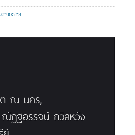
มคนตาบอดไทย
ณิต ณ นคร,
ี ณัฏฐอรรจน์ ถวิลหวัง
ย์,