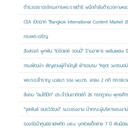
ตำรวจจราจรโครงการพระราชดำริ ผนึกกำลังตำรวจทางหลวงแล
CEA เปิดฉาก “Bangkok International Content Market 2
ทรงพระเจริญ
สังสรรค์ ผูกพัน “เบิร์ดเดย์ จอนนี่” ร้านอาหาร เพลินเพลง ร
กรมพัฒน์ฯ เชิญชวนผู้ทำบัญชี เข้ารอบรม “หยุด! วงจรนอมินี 
พล.ต.อ.สำราญ นวลมา รอง ผบ.ตร. แถลง 2 คดี กก.ดส.ทลาย
สังคม “ลมใต้ปีก” ประจำวันอาทิตย์ที่ 26 กรกฎาคม พุทธศั
“จุลพันธ์ อมรวิวัฒน์” รมว.แรงงาน นำคณะผู้บริหารแรงงานไ
รองจ๋อนำศูนย์ยาเสพติด บช.น. บุกช่วยเด็กชาย 7 ปี พ้นมือแม่