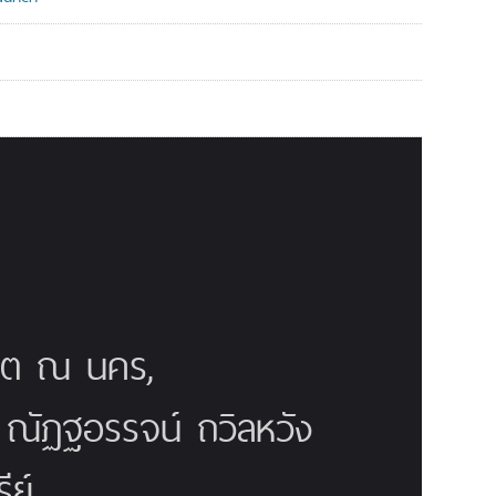
ณิต ณ นคร,
ี ณัฏฐอรรจน์ ถวิลหวัง
ย์,