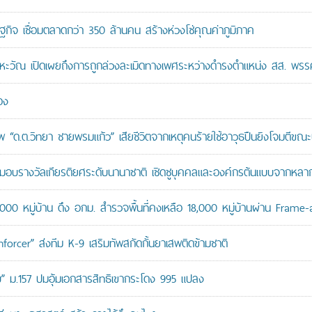
ษฐกิจ เชื่อมตลาดกว่า 350 ล้านคน สร้างห่วงโซ่คุณค่าภูมิภาค
หะวัณ เปิดเผยถึงการถูกล่วงละเมิดทางเพศระหว่างดำรงตำแหน่ง สส. พรร
อง
“ด.ต.วิทยา ชายพรมแก้ว” เสียชีวิตจากเหตุคนร้ายใช้อาวุธปืนยิงโจมตีขณะปฏิ
บรางวัลเกียรติยศระดับนานาชาติ เชิดชูบุคคลและองค์กรต้นแบบจากหล
,000 หมู่บ้าน ดึง อกม. สำรวจพื้นที่คงเหลือ 18,000 หมู่บ้านผ่าน Frame
orcer” ส่งทีม K-9 เสริมทัพสกัดกั้นยาเสพติดข้ามชาติ
สอบ” ม.157 ปมอุ้มเอกสารสิทธิเขากระโดง 995 แปลง