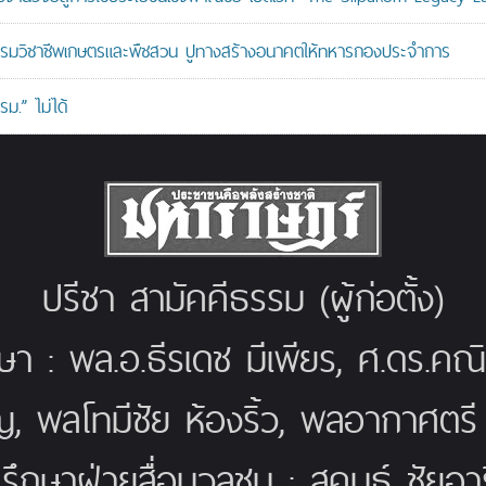
อบรมวิชาชีพเกษตรและพืชสวน ปูทางสร้างอนาคตให้ทหารกองประจำการ
ม.” ไม่ได้
ปรีชา สามัคคีธรรม (ผู้ก่อตั้ง)
กษา : พล.อ.ธีรเดช มีเพียร, ศ.ดร.ค
ญ, พลโทมีชัย ห้องริ้ว, พลอากาศตร
่ปรึกษาฝ่ายสื่อมวลชน : สุคนธ์ ชัยอารี