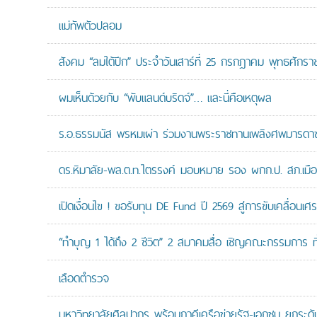
แม่ทัพตัวปลอม
สังคม “ลมใต้ปีก” ประจำวันเสาร์ที่ 25 กรกฎาคม พุทธศักรา
ผมเห็นด้วยกับ “พับแลนด์บริดจ์”… และนี่คือเหตุผล
ร.อ.ธรรมนัส พรหมเผ่า ร่วมงานพระราชทานเพลิงศพมารดาของ
ดร.หิมาลัย-พล.ต.ท.ไตรรงค์ มอบหมาย รอง ผกก.ป. สภ.เมืองน
เปิดเงื่อนไข ! ขอรับทุน DE Fund ปี 2569 สู่การขับเคลื่อนเศร
“ทำบุญ 1 ได้ถึง 2 ชีวิต” 2 สมาคมสื่อ เชิญคณะกรรมการ 
เลือดตำรวจ
มหาวิทยาลัยศิลปากร พร้อมภาคีเครือข่ายรัฐ-เอกชน ยกระดับง