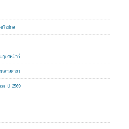
คก้าวไกล
บัติหน้าที่
ากหลายสาขา
-asa ปี 2569