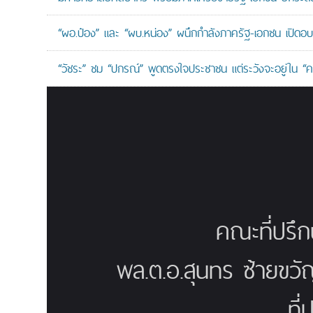
“ผอ.ป๋อง” และ “ผบ.หน่อง” ผนึกกำลังภาครัฐ-เอกชน เปิด
“วัชระ” ชม “ปกรณ์” พูดตรงใจประชาชน แต่ระวังจะอยู่ใน “คร
คณะที่ปรึ
พล.ต.อ.สุนทร ซ้ายขวั
ที