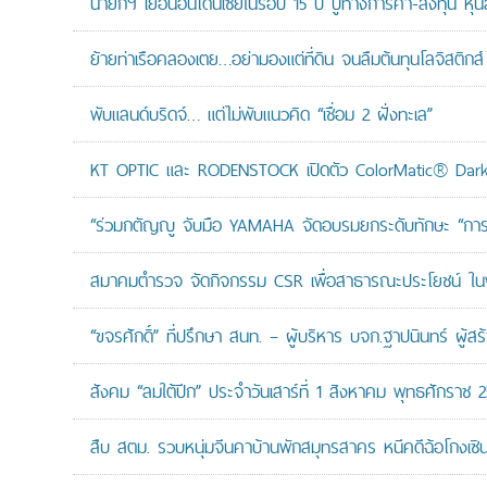
นายกฯ เยือนอินโดนีเซียในรอบ 15 ปี ปูทางการค้า-ลงทุน หุ้
ย้ายท่าเรือคลองเตย…อย่ามองแต่ที่ดิน จนลืมต้นทุนโลจิสติกส์
พับแลนด์บริดจ์… แต่ไม่พับแนวคิด “เชื่อม 2 ฝั่งทะเล”
KT OPTIC และ RODENSTOCK เปิดตัว ColorMatic® Dark 
“ร่วมกตัญญู จับมือ YAMAHA จัดอบรมยกระดับทักษะ “การดูแล
สมาคมตำรวจ จัดกิจกรรม CSR เพื่อสาธารณะประโยชน์ ในพื้
“ขจรศักดิ์” ที่ปรึกษา สนท. – ผู้บริหาร บจก.ฐาปนินทร์ ผ
สังคม “ลมใต้ปีก” ประจำวันเสาร์ที่ 1 สิงหาคม พุทธศักราช 
สืบ สตม. รวบหนุ่มจีนคาบ้านพักสมุทรสาคร หนีคดีฉ้อโกงเซินเจ