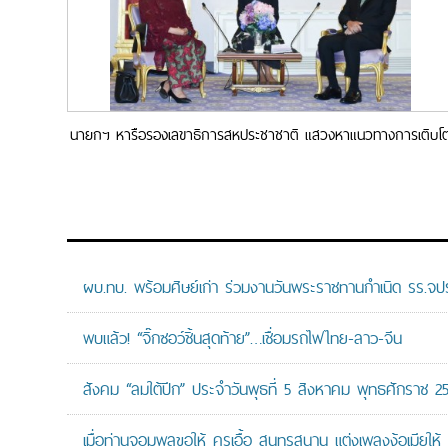
นายกฯ หารือรองเลขาธิการสหประชาชาติ แสวงหาแนวทางการเติบโ
ที่ยั่งยืนและครอบคลุมด้วยโมเดลเศรษฐกิจ BCG
ผบ.ทบ. พร้อมศิษย์เก่า ร่วมงานวันพระราชทานกำเนิด รร.จ
พบแล้ว! “จิ๊กซอว์ชิ้นสุดท้าย”…เชื่อมรถไฟไทย-ลาว-จีน
สังคม “ลมใต้ปีก” ประจำวันพุธที่ 5 สิงหาคม พุทธศักราช 2
เมื่อท่านจอมพลขอให้ ครูเอื้อ สุนทรสนาน แต่งเพลงง้อเมียให้ 