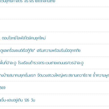
นส่วนยุทธศาสตร์ สร้างรายได้ถึงคนไทย
ตอบโจทย์ไลฟ์สไตล์คนยุคใหม่
เครื่องยนต์เรือกู้ภัย” เสริมความพร้อมรับมืออุทกภัย
นที่ป่าละอู โรงเรียนตำรวจตระเวนชายแดนนเรศวรป่าละอู
ู้สร้างป้ายสมาคมยุคเริ่มแรก จัดบวงสรวงใหญ่พระสยามเทวาธิราช ย้ำความผ
2569
ิ้น-แอบอยู่เกิน 126 วัน