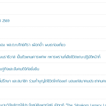
ช 2569
 พล.ต.ท.ศักย์ศิรา เผือกอ่ำ ผบช.ท่องเที่ยว
ราธิวาส เป็นตัวแทนเคารพศพ ทหารพรานที่เสียชีวิตขณะปฏิบัติหน้าที่
ษฐกิจและสังคมดิจิทัลยั่งยืน
ที่ปรึกษา และสมาชิก ร่วมทำบุญไถ่ชีวิตโคท้องแก่ มอบแก่สมาคมประชาค
านวิจัยสู่การใช้ประโยชน์เชิงพาณิชย์ เปิดเวที “The Silpakorn Legacy L