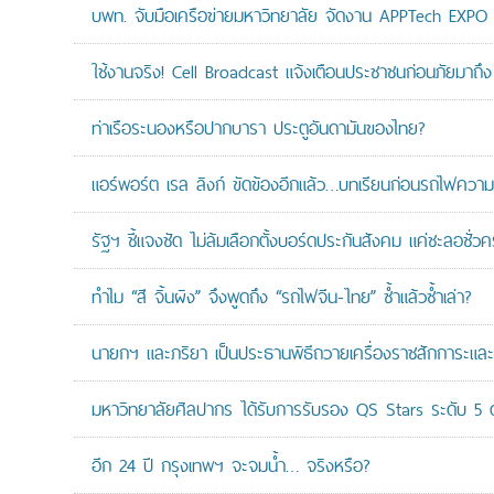
บพท. จับมือเครือข่ายมหาวิทยาลัย จัดงาน APPTech EXPO 20
ใช้งานจริง! Cell Broadcast แจ้งเตือนประชาชนก่อนภัยมาถึง 
ท่าเรือระนองหรือปากบารา ประตูอันดามันของไทย?
แอร์พอร์ต เรล ลิงก์ ขัดข้องอีกแล้ว…บทเรียนก่อนรถไฟความเ
รัฐฯ ชี้แจงชัด ไม่ล้มเลือกตั้งบอร์ดประกันสังคม แค่ชะลอชั่
ทำไม “สี จิ้นผิง” จึงพูดถึง “รถไฟจีน-ไทย” ซ้ำแล้วซ้ำเล่า?
นายกฯ และภริยา เป็นประธานพิธีถวายเครื่องราชสักการะแล
มหาวิทยาลัยศิลปากร ได้รับการรับรอง QS Stars ระดับ 5 ด
อีก 24 ปี กรุงเทพฯ จะจมน้ำ… จริงหรือ?