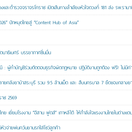
ะตำรวจจราจรโคราช เปิดเส้นทางลำเลียงหัวใจดวงที่ 181 ส่ง รพ.รามาธ
026” ปักหมุดไทยสู่ “Content Hub of Asia”
ัตนาธิเบศร์ บรรยากาศชื่นมื่น
: ผู้ทำบัญชีร่วมตัดตอนธุรกิจผิดกฎหมาย ปฏิบัติงานถูกต้อง ฟรี! ไม่มีค่า
คลังยาบ้าสระบุรี รวม 9.5 ล้านเม็ด และ สืบนครบาล 7 ยึดของกลางยาบ้
กราช 2569
ทย เยี่ยมโรงงาน “อีสาน ฟูดส์” เกาหลีใต้ ให้กำลังใจแรงงานไทยในต่างแด
หัวจ่ายพ่นควันยานรกใส่โชว์ลูกค้า