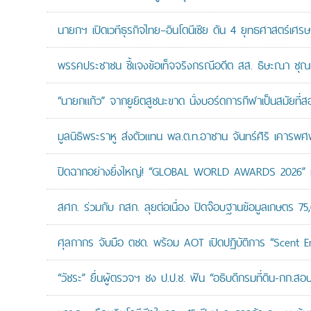
นายกฯ เปิดเวทีธุรกิจไทย–อินโดนีเซีย ดัน 4 ยุทธศาสตร์เศร
พรรคประชาชน ชี้แจงข้อเท็จจริงกรณีอดีต สส. ธิษะณา ชุณ
“นายกแก้ว” จากยูยิตสูชนะขาด นั่งบอร์ดการกีฬาเป็นสมัยที่ส
มูลนิธิพระราหู ส่งตัวแทน พล.ต.ท.อาชาน จันทร์ศิริ เคารพศพ 
ปิดฉากอย่างยิ่งใหญ่! “GLOBAL WORLD AWARDS 2026” มอ
สศก. ร่วมกับ กสก. ลุยต่อเนื่อง ปิดจ๊อบฐานข้อมูลเกษตร 75
ศุลกากร จับมือ ตชด. พร้อม AOT เปิดปฏิบัติการ “Scent Enf
“วัชระ” ยื่นผู้ตรวจฯ ชง ป.ป.ช. ฟัน “อธิบดีกรมที่ดิน-กก.