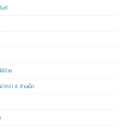
ิบดี
ใช้จ่าย
ากว่า 8 ล้านเม็ด
น