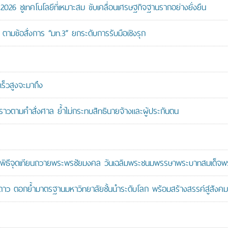
26 ชูเทคโนโลยีที่เหมาะสม ขับเคลื่อนเศรษฐกิจฐานรากอย่างยั่งยืน
ตามข้อสั่งการ “มท.3” ยกระดับการรับมือเชิงรุก
ร็วสูงจะมาถึง
วคราวตามคำสั่งศาล ย้ำไม่กระทบสิทธินายจ้างและผู้ประกันตน
ะพิธีจุดเทียนถวายพระพรชัยมงคล วันเฉลิมพระชนมพรรษาพระบาทสมเด็จพระ
าว ตอกย้ำมาตรฐานมหาวิทยาลัยชั้นนำระดับโลก พร้อมสร้างสรรค์สู่สังคมอ