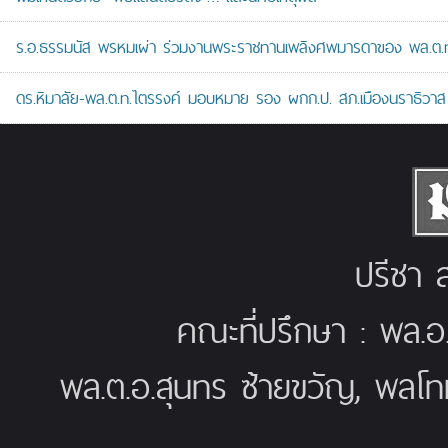
ร.อ.ธรรมนัส พรหมเผ่า ร่วมงานพระราชทานเพลิงศพมารดาของ พล.ต.ท.ศั
ดร.หิมาลัย-พล.ต.ท.ไตรรงค์ มอบหมาย รอง ผกก.ป. สภ.เมืองนราธิวาส เป
ปรีชา ส
คณะที่ปรึกษา : พล.อ
พล.ต.อ.สุนทร ซ้ายขวัญ, พลโท