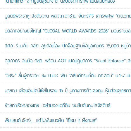
“นายกแก้ว” จากยูยิตสูชนะขาด นั่งบอร์ดการกีฬาเป็นสมัยที่สอง
มูลนิธิพระราหู ส่งตัวแทน พล.ต.ท.อาชาน จันทร์ศิริ เคารพศพ “ด.ต.วิทยา
ปิดฉากอย่างยิ่งใหญ่! “GLOBAL WORLD AWARDS 2026” มอบรางวัลเก
สศก. ร่วมกับ กสก. ลุยต่อเนื่อง ปิดจ๊อบฐานข้อมูลเกษตร 75,000 หมู่บ
ศุลกากร จับมือ ตชด. พร้อม AOT เปิดปฏิบัติการ “Scent Enforcer” ส่ง
“วัชระ” ยื่นผู้ตรวจฯ ชง ป.ป.ช. ฟัน “อธิบดีกรมที่ดิน-กก.สอบ” ม.157 
นายกฯ เยือนอินโดนีเซียในรอบ 15 ปี ปูทางการค้า-ลงทุน หุ้นส่วนยุทธศ
ย้ายท่าเรือคลองเตย…อย่ามองแต่ที่ดิน จนลืมต้นทุนโลจิสติกส์
พับแลนด์บริดจ์… แต่ไม่พับแนวคิด “เชื่อม 2 ฝั่งทะเล”