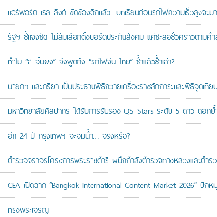
แอร์พอร์ต เรล ลิงก์ ขัดข้องอีกแล้ว…บทเรียนก่อนรถไฟความเร็วสูงจะมา
รัฐฯ ชี้แจงชัด ไม่ล้มเลือกตั้งบอร์ดประกันสังคม แค่ชะลอชั่วคราวตามคำ
ทำไม “สี จิ้นผิง” จึงพูดถึง “รถไฟจีน-ไทย” ซ้ำแล้วซ้ำเล่า?
นายกฯ และภริยา เป็นประธานพิธีถวายเครื่องราชสักการะและพิธีจุดเ
มหาวิทยาลัยศิลปากร ได้รับการรับรอง QS Stars ระดับ 5 ดาว ตอกย้ำม
อีก 24 ปี กรุงเทพฯ จะจมน้ำ… จริงหรือ?
ตำรวจจราจรโครงการพระราชดำริ ผนึกกำลังตำรวจทางหลวงและตำรวจจรา
CEA เปิดฉาก “Bangkok International Content Market 2026” ปักหม
ทรงพระเจริญ