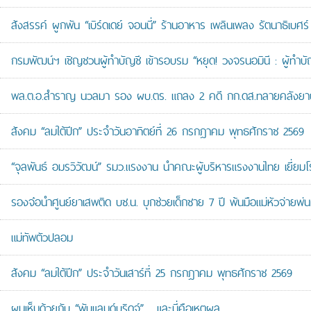
สังสรรค์ ผูกพัน “เบิร์ดเดย์ จอนนี่” ร้านอาหาร เพลินเพลง รัตนาธิเบศร์
กรมพัฒน์ฯ เชิญชวนผู้ทำบัญชี เข้ารอบรม “หยุด! วงจรนอมินี : ผู้ทำบัญ
พล.ต.อ.สำราญ นวลมา รอง ผบ.ตร. แถลง 2 คดี กก.ดส.ทลายคลังยาบ้าส
สังคม “ลมใต้ปีก” ประจำวันอาทิตย์ที่ 26 กรกฎาคม พุทธศักราช 2569
“จุลพันธ์ อมรวิวัฒน์” รมว.แรงงาน นำคณะผู้บริหารแรงงานไทย เยี่ยมโ
รองจ๋อนำศูนย์ยาเสพติด บช.น. บุกช่วยเด็กชาย 7 ปี พ้นมือแม่หัวจ่ายพ่น
แม่ทัพตัวปลอม
สังคม “ลมใต้ปีก” ประจำวันเสาร์ที่ 25 กรกฎาคม พุทธศักราช 2569
ผมเห็นด้วยกับ “พับแลนด์บริดจ์”… และนี่คือเหตุผล