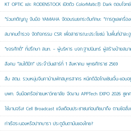
KT OPTIC และ RODENSTOCK เปิดตัว ColorMatic® Dark ตอบโจทย์ไ
“ร่วมกตัญญู จับมือ YAMAHA จัดอบรมยกระดับทักษะ “การดูแลเครื่องยนต
สมาคมตำรวจ จัดกิจกรรม CSR เพื่อสาธารณะประโยชน์ ในพื้นที่ป่าละอ
“ขจรศักดิ์” ที่ปรึกษา สนท. – ผู้บริหาร บจก.ฐาปนินทร์ ผู้สร้างป้า
สังคม “ลมใต้ปีก” ประจำวันเสาร์ที่ 1 สิงหาคม พุทธศักราช 2569
สืบ สตม. รวบหนุ่มจีนคาบ้านพักสมุทรสาคร หนีคดีฉ้อโกงเซินเจิ้น-แอบอยู
บพท. จับมือเครือข่ายมหาวิทยาลัย จัดงาน APPTech EXPO 2026 ชูเทคโน
ใช้งานจริง! Cell Broadcast แจ้งเตือนประชาชนก่อนภัยมาถึง ตามข้อสั่ง
ท่าเรือระนองหรือปากบารา ประตูอันดามันของไทย?