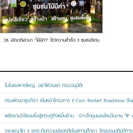
วช. เปิดเวทีเสวนา “ไม้มีค่า” โชว์ความสำเร็จ 3 ชุมชนดีเด่น
เปลี่ยนที่ดินเป็น “ธนาคารสีเขียว” สร้างรายได้ยั่งยืนด้วยวิจัยและ
นวัตกรรม
โมโนเรลหาดใหญ่…อย่าให้จบแค่ ครม.อนุมัติ!
กรมพัฒนาธุรกิจฯ เดินหน้าโครงการ E-Com Restart Roadshow ดั
พลิกงานวิจัยบนหิ้งสู่เศรษฐกิจหมื่นล้าน : เจาะลึกมุมมองใหม่ในงาน “I
รพ.พญาไท 3 ยกระดับความปลอดภัยในสถานศึกษา จัดอบรมปฏิบัติการกู้ช