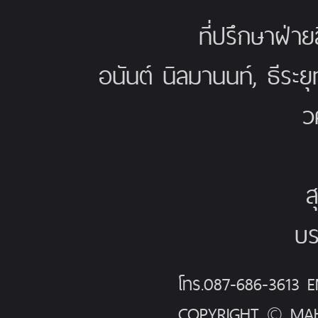
ที่ปรึกษาฝ่าย
อนันต์ นิลมานนท์, ธีระย
ว
ส
บร
โทร.087-686-3613
COPYRIGHT © MAH