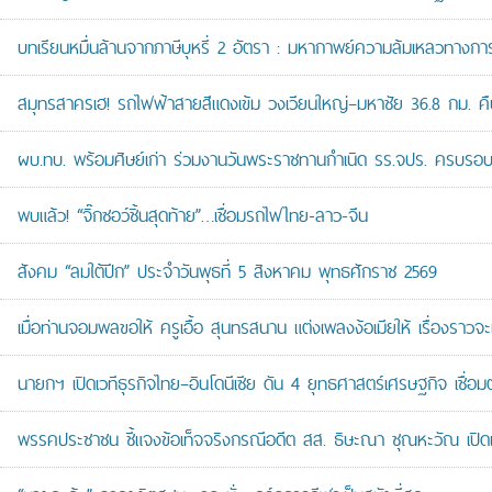
บทเรียนหมื่นล้านจากภาษีบุหรี่ 2 อัตรา : มหากาพย์ความล้มเหลวทางกา
สมุทรสาครเฮ! รถไฟฟ้าสายสีแดงเข้ม วงเวียนใหญ่–มหาชัย 36.8 กม. คืบห
ผบ.ทบ. พร้อมศิษย์เก่า ร่วมงานวันพระราชทานกำเนิด รร.จปร. ครบรอบ
พบแล้ว! “จิ๊กซอว์ชิ้นสุดท้าย”…เชื่อมรถไฟไทย-ลาว-จีน
สังคม “ลมใต้ปีก” ประจำวันพุธที่ 5 สิงหาคม พุทธศักราช 2569
เมื่อท่านจอมพลขอให้ ครูเอื้อ สุนทรสนาน แต่งเพลงง้อเมียให้ เรื่องราวจะ
นายกฯ เปิดเวทีธุรกิจไทย–อินโดนีเซีย ดัน 4 ยุทธศาสตร์เศรษฐกิจ เชื่อ
พรรคประชาชน ชี้แจงข้อเท็จจริงกรณีอดีต สส. ธิษะณา ชุณหะวัณ เปิ