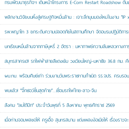
กรมพัฒนาธุรกิจฯ เดินหน้าโครงการ E-Com Restart Roadshow ดั
พลิกงานวิจัยบนหิ้งสู่เศรษฐกิจหมื่นล้าน : เจาะลึกมุมมองใหม่ในงาน “I
รพ.พญาไท 3 ยกระดับความปลอดภัยในสถานศึกษา จัดอบรมปฏิบัติการกู้ช
บทเรียนหมื่นล้านจากภาษีบุหรี่ 2 อัตรา : มหากาพย์ความล้มเหลวทางกา
สมุทรสาครเฮ! รถไฟฟ้าสายสีแดงเข้ม วงเวียนใหญ่–มหาชัย 36.8 กม. คืบห
ผบ.ทบ. พร้อมศิษย์เก่า ร่วมงานวันพระราชทานกำเนิด รร.จปร. ครบรอบ
พบแล้ว! “จิ๊กซอว์ชิ้นสุดท้าย”…เชื่อมรถไฟไทย-ลาว-จีน
สังคม “ลมใต้ปีก” ประจำวันพุธที่ 5 สิงหาคม พุทธศักราช 2569
เมื่อท่านจอมพลขอให้ ครูเอื้อ สุนทรสนาน แต่งเพลงง้อเมียให้ เรื่องราวจะ