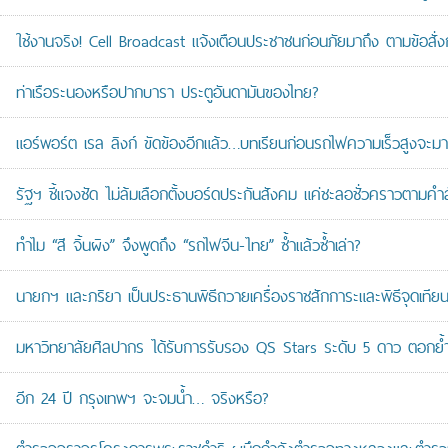
ใช้งานจริง! Cell Broadcast แจ้งเตือนประชาชนก่อนภัยมาถึง ตามข้อสั่ง
ท่าเรือระนองหรือปากบารา ประตูอันดามันของไทย?
แอร์พอร์ต เรล ลิงก์ ขัดข้องอีกแล้ว…บทเรียนก่อนรถไฟความเร็วสูงจะมา
รัฐฯ ชี้แจงชัด ไม่ล้มเลือกตั้งบอร์ดประกันสังคม แค่ชะลอชั่วคราวตามคำ
ทำไม “สี จิ้นผิง” จึงพูดถึง “รถไฟจีน-ไทย” ซ้ำแล้วซ้ำเล่า?
นายกฯ และภริยา เป็นประธานพิธีถวายเครื่องราชสักการะและพิธีจุดเ
มหาวิทยาลัยศิลปากร ได้รับการรับรอง QS Stars ระดับ 5 ดาว ตอกย้ำม
อีก 24 ปี กรุงเทพฯ จะจมน้ำ… จริงหรือ?