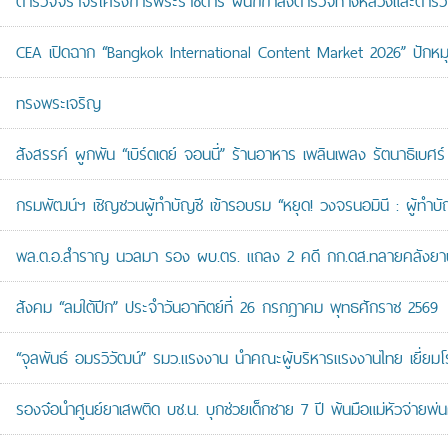
ตำรวจจราจรโครงการพระราชดำริ ผนึกกำลังตำรวจทางหลวงและตำรวจจรา
CEA เปิดฉาก “Bangkok International Content Market 2026” ปักหม
ทรงพระเจริญ
สังสรรค์ ผูกพัน “เบิร์ดเดย์ จอนนี่” ร้านอาหาร เพลินเพลง รัตนาธิเบศร์
กรมพัฒน์ฯ เชิญชวนผู้ทำบัญชี เข้ารอบรม “หยุด! วงจรนอมินี : ผู้ทำบัญ
พล.ต.อ.สำราญ นวลมา รอง ผบ.ตร. แถลง 2 คดี กก.ดส.ทลายคลังยาบ้าส
สังคม “ลมใต้ปีก” ประจำวันอาทิตย์ที่ 26 กรกฎาคม พุทธศักราช 2569
“จุลพันธ์ อมรวิวัฒน์” รมว.แรงงาน นำคณะผู้บริหารแรงงานไทย เยี่ยมโ
รองจ๋อนำศูนย์ยาเสพติด บช.น. บุกช่วยเด็กชาย 7 ปี พ้นมือแม่หัวจ่ายพ่น