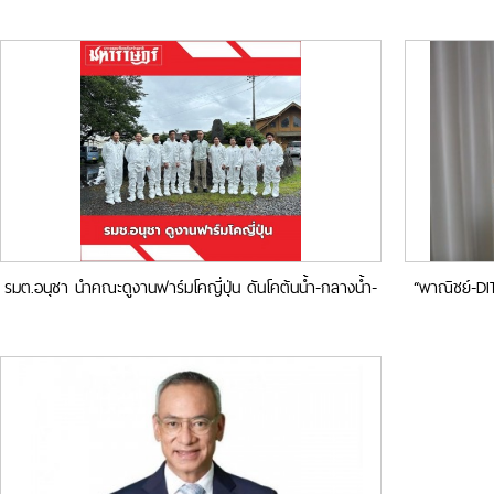
รมต.อนุชา นำคณะดูงานฟาร์มโคญี่ปุ่น ดันโคต้นน้ำ-กลางน้ำ-
“พาณิชย์-DIT
ปลายน้ำ พันธุ์ไทย สู่การส่งออก สร้างรายได้ให้ท้องถิ่น
ดูแลผ