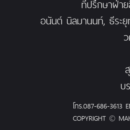
ที่ปรึกษาฝ่าย
อนันต์ นิลมานนท์, ธีระย
ว
ส
บร
โทร.087-686-3613
COPYRIGHT © MAH