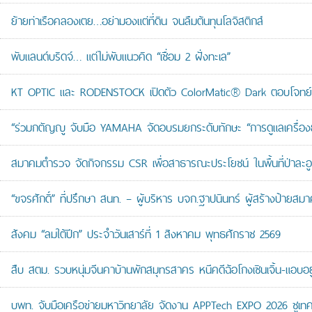
ย้ายท่าเรือคลองเตย…อย่ามองแต่ที่ดิน จนลืมต้นทุนโลจิสติกส์
พับแลนด์บริดจ์… แต่ไม่พับแนวคิด “เชื่อม 2 ฝั่งทะเล”
KT OPTIC และ RODENSTOCK เปิดตัว ColorMatic® Dark ตอบโจทย์ไ
“ร่วมกตัญญู จับมือ YAMAHA จัดอบรมยกระดับทักษะ “การดูแลเครื่องยนต
สมาคมตำรวจ จัดกิจกรรม CSR เพื่อสาธารณะประโยชน์ ในพื้นที่ป่าละอ
“ขจรศักดิ์” ที่ปรึกษา สนท. – ผู้บริหาร บจก.ฐาปนินทร์ ผู้สร้างป้า
สังคม “ลมใต้ปีก” ประจำวันเสาร์ที่ 1 สิงหาคม พุทธศักราช 2569
สืบ สตม. รวบหนุ่มจีนคาบ้านพักสมุทรสาคร หนีคดีฉ้อโกงเซินเจิ้น-แอบอยู
บพท. จับมือเครือข่ายมหาวิทยาลัย จัดงาน APPTech EXPO 2026 ชูเทคโน