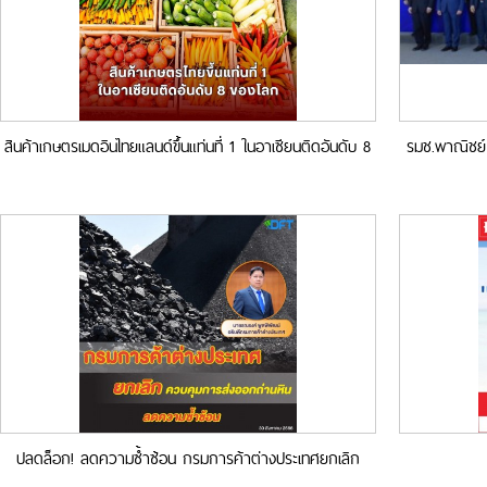
สินค้าเกษตรเมดอินไทยแลนด์ขึ้นแท่นที่ 1 ในอาเซียนติดอันดับ 8
รมช.พาณิชย์
ของโลก 8 เดือน ส่งออกพุ่ง 4.3 แสนล้านบาท
ค้าส่ง
ปลดล็อก! ลดความซ้ำซ้อน กรมการค้าต่างประเทศยกเลิก
ควบคุมการส่งออกถ่านหิน