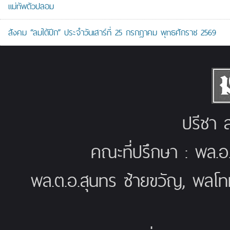
แม่ทัพตัวปลอม
สังคม “ลมใต้ปีก” ประจำวันเสาร์ที่ 25 กรกฎาคม พุทธศักราช 2569
ปรีชา ส
คณะที่ปรึกษา : พล.อ
พล.ต.อ.สุนทร ซ้ายขวัญ, พลโท