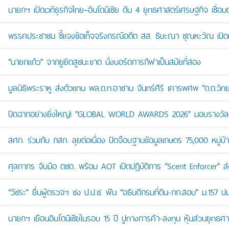
นายกฯ เปิดเวทีธุรกิจไทย–อินโดนีเซีย ดัน 4 ยุทธศาสตร์เศรษฐกิจ เชื่อ
พรรคประชาชน ชี้แจงข้อเท็จจริงกรณีอดีต สส. ธิษะณา ชุณหะวัณ เปิ
“นายกแก้ว” จากยูยิตสูชนะขาด นั่งบอร์ดการกีฬาเป็นสมัยที่สอง
มูลนิธิพระราหู ส่งตัวแทน พล.ต.ท.อาชาน จันทร์ศิริ เคารพศพ “ด.ต.วิทยา
ปิดฉากอย่างยิ่งใหญ่! “GLOBAL WORLD AWARDS 2026” มอบรางวัลเก
สศก. ร่วมกับ กสก. ลุยต่อเนื่อง ปิดจ๊อบฐานข้อมูลเกษตร 75,000 หมู่บ
ศุลกากร จับมือ ตชด. พร้อม AOT เปิดปฏิบัติการ “Scent Enforcer” ส่ง
“วัชระ” ยื่นผู้ตรวจฯ ชง ป.ป.ช. ฟัน “อธิบดีกรมที่ดิน-กก.สอบ” ม.157 
นายกฯ เยือนอินโดนีเซียในรอบ 15 ปี ปูทางการค้า-ลงทุน หุ้นส่วนยุทธศ