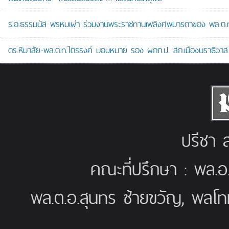
ร.อ.ธรรมนัส พรหมเผ่า ร่วมงานพระราชทานเพลิงศพมารดาของ พล.ต.ท.ศั
ดร.หิมาลัย-พล.ต.ท.ไตรรงค์ มอบหมาย รอง ผกก.ป. สภ.เมืองนราธิวาส เป
ปรีชา ส
คณะที่ปรึกษา : พล.อ
พล.ต.อ.สุนทร ซ้ายขวัญ, พลโท