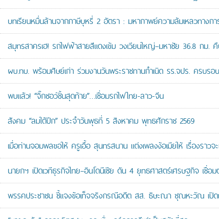
บทเรียนหมื่นล้านจากภาษีบุหรี่ 2 อัตรา : มหากาพย์ความล้มเหลวทางกา
สมุทรสาครเฮ! รถไฟฟ้าสายสีแดงเข้ม วงเวียนใหญ่–มหาชัย 36.8 กม. คืบห
ผบ.ทบ. พร้อมศิษย์เก่า ร่วมงานวันพระราชทานกำเนิด รร.จปร. ครบรอบ
พบแล้ว! “จิ๊กซอว์ชิ้นสุดท้าย”…เชื่อมรถไฟไทย-ลาว-จีน
สังคม “ลมใต้ปีก” ประจำวันพุธที่ 5 สิงหาคม พุทธศักราช 2569
เมื่อท่านจอมพลขอให้ ครูเอื้อ สุนทรสนาน แต่งเพลงง้อเมียให้ เรื่องราวจะ
นายกฯ เปิดเวทีธุรกิจไทย–อินโดนีเซีย ดัน 4 ยุทธศาสตร์เศรษฐกิจ เชื่อ
พรรคประชาชน ชี้แจงข้อเท็จจริงกรณีอดีต สส. ธิษะณา ชุณหะวัณ เปิ