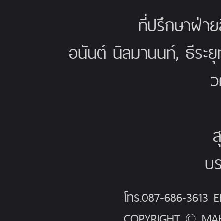
ที่ปรึกษาฝ่าย
อนันต์ นิลมานนท์, ธีระย
ว
ส
บร
โทร.087-686-3613
COPYRIGHT © MAH