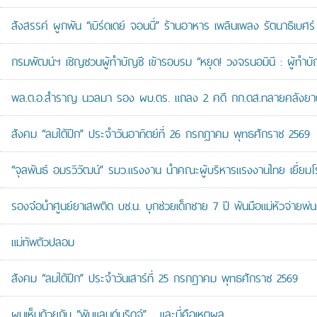
สังสรรค์ ผูกพัน “เบิร์ดเดย์ จอนนี่” ร้านอาหาร เพลินเพลง รัตนาธิเบศร์
กรมพัฒน์ฯ เชิญชวนผู้ทำบัญชี เข้ารอบรม “หยุด! วงจรนอมินี : ผู้ทำบัญ
พล.ต.อ.สำราญ นวลมา รอง ผบ.ตร. แถลง 2 คดี กก.ดส.ทลายคลังยาบ้าส
สังคม “ลมใต้ปีก” ประจำวันอาทิตย์ที่ 26 กรกฎาคม พุทธศักราช 2569
“จุลพันธ์ อมรวิวัฒน์” รมว.แรงงาน นำคณะผู้บริหารแรงงานไทย เยี่ยมโ
รองจ๋อนำศูนย์ยาเสพติด บช.น. บุกช่วยเด็กชาย 7 ปี พ้นมือแม่หัวจ่ายพ่น
แม่ทัพตัวปลอม
สังคม “ลมใต้ปีก” ประจำวันเสาร์ที่ 25 กรกฎาคม พุทธศักราช 2569
ผมเห็นด้วยกับ “พับแลนด์บริดจ์”… และนี่คือเหตุผล