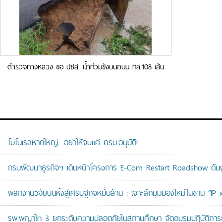
ตำรวจทางหลวง ขอ ปชส. น้ำท่วมขังบนถนน ทล.108 เส้น
ฮอด- แม่สะเรียง
โมโนเรลหาดใหญ่…อย่าให้จบแค่ ครม.อนุมัติ!
กรมพัฒนาธุรกิจฯ เดินหน้าโครงการ E-Com Restart Roadshow ดั
พลิกงานวิจัยบนหิ้งสู่เศรษฐกิจหมื่นล้าน : เจาะลึกมุมมองใหม่ในงาน “I
รพ.พญาไท 3 ยกระดับความปลอดภัยในสถานศึกษา จัดอบรมปฏิบัติการกู้ช