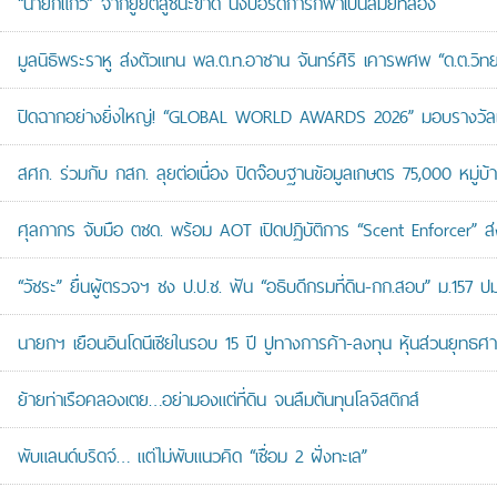
“นายกแก้ว” จากยูยิตสูชนะขาด นั่งบอร์ดการกีฬาเป็นสมัยที่สอง
มูลนิธิพระราหู ส่งตัวแทน พล.ต.ท.อาชาน จันทร์ศิริ เคารพศพ “ด.ต.วิทยา
ปิดฉากอย่างยิ่งใหญ่! “GLOBAL WORLD AWARDS 2026” มอบรางวัลเก
สศก. ร่วมกับ กสก. ลุยต่อเนื่อง ปิดจ๊อบฐานข้อมูลเกษตร 75,000 หมู่บ
ศุลกากร จับมือ ตชด. พร้อม AOT เปิดปฏิบัติการ “Scent Enforcer” ส่ง
“วัชระ” ยื่นผู้ตรวจฯ ชง ป.ป.ช. ฟัน “อธิบดีกรมที่ดิน-กก.สอบ” ม.157 
นายกฯ เยือนอินโดนีเซียในรอบ 15 ปี ปูทางการค้า-ลงทุน หุ้นส่วนยุทธศ
ย้ายท่าเรือคลองเตย…อย่ามองแต่ที่ดิน จนลืมต้นทุนโลจิสติกส์
พับแลนด์บริดจ์… แต่ไม่พับแนวคิด “เชื่อม 2 ฝั่งทะเล”