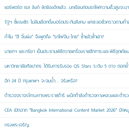
แอร์พอร์ต เรล ลิงก์ ขัดข้องอีกแล้ว…บทเรียนก่อนรถไฟความเร็วสูงจะมา
รัฐฯ ชี้แจงชัด ไม่ล้มเลือกตั้งบอร์ดประกันสังคม แค่ชะลอชั่วคราวตามคำ
ทำไม “สี จิ้นผิง” จึงพูดถึง “รถไฟจีน-ไทย” ซ้ำแล้วซ้ำเล่า?
นายกฯ และภริยา เป็นประธานพิธีถวายเครื่องราชสักการะและพิธีจุดเ
มหาวิทยาลัยศิลปากร ได้รับการรับรอง QS Stars ระดับ 5 ดาว ตอกย้ำม
อีก 24 ปี กรุงเทพฯ จะจมน้ำ… จริงหรือ?
ตำรวจจราจรโครงการพระราชดำริ ผนึกกำลังตำรวจทางหลวงและตำรวจจรา
CEA เปิดฉาก “Bangkok International Content Market 2026” ปักหม
ทรงพระเจริญ