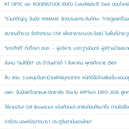
KT OPTIC และ RODENSTOCK เปิดตัว ColorMatic® Dark ตอบโจทย์ไ
“ร่วมกตัญญู จับมือ YAMAHA จัดอบรมยกระดับทักษะ “การดูแลเครื่องยนต
สมาคมตำรวจ จัดกิจกรรม CSR เพื่อสาธารณะประโยชน์ ในพื้นที่ป่าละอ
“ขจรศักดิ์” ที่ปรึกษา สนท. – ผู้บริหาร บจก.ฐาปนินทร์ ผู้สร้างป้า
สังคม “ลมใต้ปีก” ประจำวันเสาร์ที่ 1 สิงหาคม พุทธศักราช 2569
สืบ สตม. รวบหนุ่มจีนคาบ้านพักสมุทรสาคร หนีคดีฉ้อโกงเซินเจิ้น-แอบอยู
บพท. จับมือเครือข่ายมหาวิทยาลัย จัดงาน APPTech EXPO 2026 ชูเทคโน
ใช้งานจริง! Cell Broadcast แจ้งเตือนประชาชนก่อนภัยมาถึง ตามข้อสั่ง
ท่าเรือระนองหรือปากบารา ประตูอันดามันของไทย?