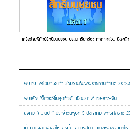
เครือข่ายพิทักษ์สิทธิมนุษยชน ปสม.1 เรียกร้อง ทุกภาคส่วน ยึดหลัก
สิทธิมนุษยชน ช่วยบรรเทาเหตุสลด…
ผบ.ทบ. พร้อมศิษย์เก่า ร่วมงานวันพระราชทานกำเนิด รร.จ
พบแล้ว! “จิ๊กซอว์ชิ้นสุดท้าย”…เชื่อมรถไฟไทย-ลาว-จีน
สังคม “ลมใต้ปีก” ประจำวันพุธที่ 5 สิงหาคม พุทธศักราช 2
เมื่อท่านจอมพลขอให้ ครูเอื้อ สุนทรสนาน แต่งเพลงง้อเมียให้ 