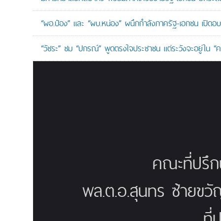
“ผอ.ป๋อง” และ “ผบ.หน่อง” ผนึกกำลังภาครัฐ-เอกชน เปิด
“วัชระ” ชม “ปกรณ์” พูดตรงใจประชาชน แต่ระวังจะอยู่ใน “คร
คณะที่ปรึ
พล.ต.อ.สุนทร ซ้ายขวั
ที