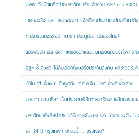
บพท. จับมือเครือข่ายมหาวิทยาลัย จัดงาน APPTech EXPO 20
ใช้งานจริง! Cell Broadcast แจ้งเตือนประชาชนก่อนภัยมาถึง 
ท่าเรือระนองหรือปากบารา ประตูอันดามันของไทย?
แอร์พอร์ต เรล ลิงก์ ขัดข้องอีกแล้ว…บทเรียนก่อนรถไฟความเ
รัฐฯ ชี้แจงชัด ไม่ล้มเลือกตั้งบอร์ดประกันสังคม แค่ชะลอชั่
ทำไม “สี จิ้นผิง” จึงพูดถึง “รถไฟจีน-ไทย” ซ้ำแล้วซ้ำเล่า?
นายกฯ และภริยา เป็นประธานพิธีถวายเครื่องราชสักการะแล
มหาวิทยาลัยศิลปากร ได้รับการรับรอง QS Stars ระดับ 5 ด
อีก 24 ปี กรุงเทพฯ จะจมน้ำ… จริงหรือ?