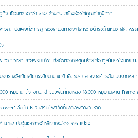
ษฐกิจ เชื่อมตลาดกว่า 350 ล้านคน สร้างห่วงโซ่คุณค่าภูมิภาค
หะวัณ เปิดเผยถึงการถูกล่วงละเมิดทางเพศระหว่างดำรงตำแหน่ง สส. พรร
อง
“ด.ต.วิทยา ชายพรมแก้ว” เสียชีวิตจากเหตุคนร้ายใช้อาวุธปืนยิงโจมตีขณะปฏิ
บรางวัลเกียรติยศระดับนานาชาติ เชิดชูบุคคลและองค์กรต้นแบบจากหล
,000 หมู่บ้าน ดึง อกม. สำรวจพื้นที่คงเหลือ 18,000 หมู่บ้านผ่าน Frame
orcer” ส่งทีม K-9 เสริมทัพสกัดกั้นยาเสพติดข้ามชาติ
สอบ” ม.157 ปมอุ้มเอกสารสิทธิเขากระโดง 995 แปลง