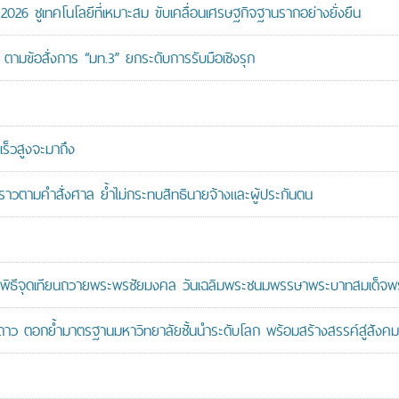
26 ชูเทคโนโลยีที่เหมาะสม ขับเคลื่อนเศรษฐกิจฐานรากอย่างยั่งยืน
ตามข้อสั่งการ “มท.3” ยกระดับการรับมือเชิงรุก
ร็วสูงจะมาถึง
วคราวตามคำสั่งศาล ย้ำไม่กระทบสิทธินายจ้างและผู้ประกันตน
ะพิธีจุดเทียนถวายพระพรชัยมงคล วันเฉลิมพระชนมพรรษาพระบาทสมเด็จพระ
าว ตอกย้ำมาตรฐานมหาวิทยาลัยชั้นนำระดับโลก พร้อมสร้างสรรค์สู่สังคมอ