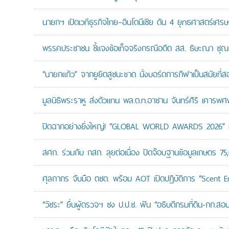
นายกฯ เปิดเวทีธุรกิจไทย–อินโดนีเซีย ดัน 4 ยุทธศาสตร์เศร
พรรคประชาชน ชี้แจงข้อเท็จจริงกรณีอดีต สส. ธิษะณา ชุณ
“นายกแก้ว” จากยูยิตสูชนะขาด นั่งบอร์ดการกีฬาเป็นสมัยที่ส
มูลนิธิพระราหู ส่งตัวแทน พล.ต.ท.อาชาน จันทร์ศิริ เคารพศพ 
ปิดฉากอย่างยิ่งใหญ่! “GLOBAL WORLD AWARDS 2026” มอ
สศก. ร่วมกับ กสก. ลุยต่อเนื่อง ปิดจ๊อบฐานข้อมูลเกษตร 75
ศุลกากร จับมือ ตชด. พร้อม AOT เปิดปฏิบัติการ “Scent Enf
“วัชระ” ยื่นผู้ตรวจฯ ชง ป.ป.ช. ฟัน “อธิบดีกรมที่ดิน-กก.