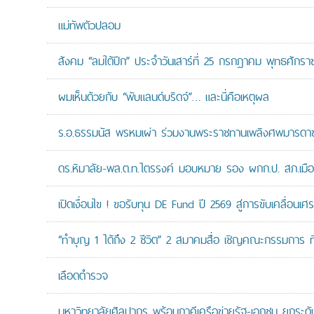
แม่ทัพตัวปลอม
สังคม “ลมใต้ปีก” ประจำวันเสาร์ที่ 25 กรกฎาคม พุทธศักรา
ผมเห็นด้วยกับ “พับแลนด์บริดจ์”… และนี่คือเหตุผล
ร.อ.ธรรมนัส พรหมเผ่า ร่วมงานพระราชทานเพลิงศพมารดาของ
ดร.หิมาลัย-พล.ต.ท.ไตรรงค์ มอบหมาย รอง ผกก.ป. สภ.เมืองน
เปิดเงื่อนไข ! ขอรับทุน DE Fund ปี 2569 สู่การขับเคลื่อนเศร
“ทำบุญ 1 ได้ถึง 2 ชีวิต” 2 สมาคมสื่อ เชิญคณะกรรมการ 
เลือดตำรวจ
มหาวิทยาลัยศิลปากร พร้อมภาคีเครือข่ายรัฐ-เอกชน ยกระดับง