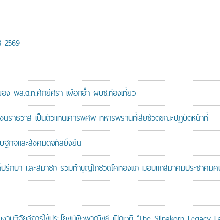
ช 2569
 พล.ต.ท.ศักย์ศิรา เผือกอ่ำ ผบช.ท่องเที่ยว
ราธิวาส เป็นตัวแทนเคารพศพ ทหารพรานที่เสียชีวิตขณะปฏิบัติหน้าที่
ษฐกิจและสังคมดิจิทัลยั่งยืน
ที่ปรึกษา และสมาชิก ร่วมทำบุญไถ่ชีวิตโคท้องแก่ มอบแก่สมาคมประชาค
านวิจัยสู่การใช้ประโยชน์เชิงพาณิชย์ เปิดเวที “The Silpakorn Legacy L