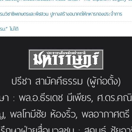
อบรมวิชาชีพเกษตรและพืชสวน ปูทางสร้างอนาคตให้ทหารกองประจำการ
ม.” ไม่ได้
ปรีชา สามัคคีธรรม (ผู้ก่อตั้ง)
กษา : พล.อ.ธีรเดช มีเพียร, ศ.ดร.ค
ญ, พลโทมีชัย ห้องริ้ว, พลอากาศตร
่ปรึกษาฝ่ายสื่อมวลชน : สุคนธ์ ชัยอารี