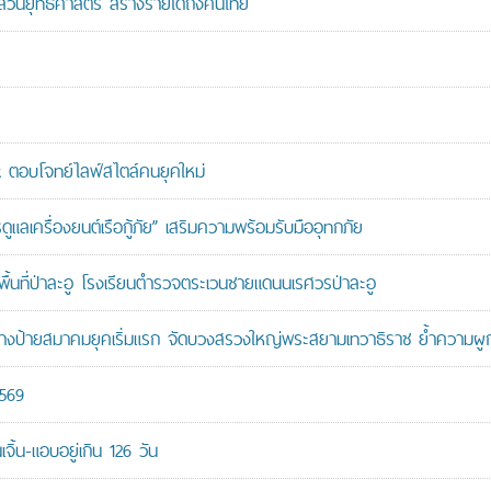
นส่วนยุทธศาสตร์ สร้างรายได้ถึงคนไทย
ตอบโจทย์ไลฟ์สไตล์คนยุคใหม่
เครื่องยนต์เรือกู้ภัย” เสริมความพร้อมรับมืออุทกภัย
นที่ป่าละอู โรงเรียนตำรวจตระเวนชายแดนนเรศวรป่าละอู
ู้สร้างป้ายสมาคมยุคเริ่มแรก จัดบวงสรวงใหญ่พระสยามเทวาธิราช ย้ำความผ
2569
ิ้น-แอบอยู่เกิน 126 วัน