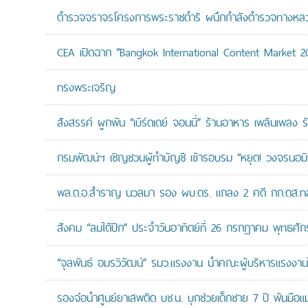
ตำรวจจราจรโครงการพระราชดำริ ผนึกกำลังตำรวจทางหลวงแล
CEA เปิดฉาก “Bangkok International Content Market 2
ทรงพระเจริญ
สังสรรค์ ผูกพัน “เบิร์ดเดย์ จอนนี่” ร้านอาหาร เพลินเพลง ร
กรมพัฒน์ฯ เชิญชวนผู้ทำบัญชี เข้ารอบรม “หยุด! วงจรนอมินี 
พล.ต.อ.สำราญ นวลมา รอง ผบ.ตร. แถลง 2 คดี กก.ดส.ทลาย
สังคม “ลมใต้ปีก” ประจำวันอาทิตย์ที่ 26 กรกฎาคม พุทธศั
“จุลพันธ์ อมรวิวัฒน์” รมว.แรงงาน นำคณะผู้บริหารแรงงานไ
รองจ๋อนำศูนย์ยาเสพติด บช.น. บุกช่วยเด็กชาย 7 ปี พ้นมือแม่