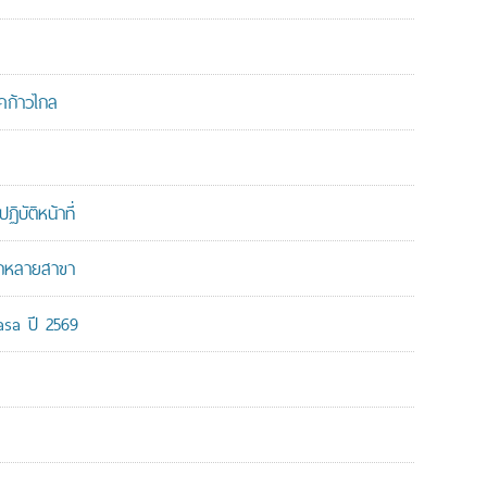
คก้าวไกล
บัติหน้าที่
ากหลายสาขา
-asa ปี 2569