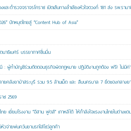
ะตำรวจจราจรโคราช เปิดเส้นทางลำเลียงหัวใจดวงที่ 181 ส่ง รพ.รามาธ
026” ปักหมุดไทยสู่ “Content Hub of Asia”
ัตนาธิเบศร์ บรรยากาศชื่นมื่น
: ผู้ทำบัญชีร่วมตัดตอนธุรกิจผิดกฎหมาย ปฏิบัติงานถูกต้อง ฟรี! ไม่มีค่า
คลังยาบ้าสระบุรี รวม 9.5 ล้านเม็ด และ สืบนครบาล 7 ยึดของกลางยาบ้
กราช 2569
ทย เยี่ยมโรงงาน “อีสาน ฟูดส์” เกาหลีใต้ ให้กำลังใจแรงงานไทยในต่างแด
หัวจ่ายพ่นควันยานรกใส่โชว์ลูกค้า