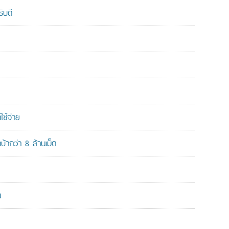
ิบดี
ใช้จ่าย
ากว่า 8 ล้านเม็ด
น