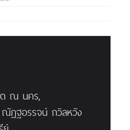
ณิต ณ นคร,
ี ณัฏฐอรรจน์ ถวิลหวัง
ย์,