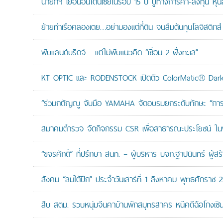
นายกฯ เยือนอินโดนีเซียในรอบ 15 ปี ปูทางการค้า-ลงทุน หุ้
ย้ายท่าเรือคลองเตย…อย่ามองแต่ที่ดิน จนลืมต้นทุนโลจิสติกส์
พับแลนด์บริดจ์… แต่ไม่พับแนวคิด “เชื่อม 2 ฝั่งทะเล”
KT OPTIC และ RODENSTOCK เปิดตัว ColorMatic® Dark 
“ร่วมกตัญญู จับมือ YAMAHA จัดอบรมยกระดับทักษะ “การดูแล
สมาคมตำรวจ จัดกิจกรรม CSR เพื่อสาธารณะประโยชน์ ในพื้
“ขจรศักดิ์” ที่ปรึกษา สนท. – ผู้บริหาร บจก.ฐาปนินทร์ ผ
สังคม “ลมใต้ปีก” ประจำวันเสาร์ที่ 1 สิงหาคม พุทธศักราช 
สืบ สตม. รวบหนุ่มจีนคาบ้านพักสมุทรสาคร หนีคดีฉ้อโกงเซินเจ