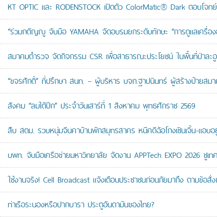
KT OPTIC และ RODENSTOCK เปิดตัว ColorMatic® Dark ตอบโจทย์ไ
“ร่วมกตัญญู จับมือ YAMAHA จัดอบรมยกระดับทักษะ “การดูแลเครื่องยนต
สมาคมตำรวจ จัดกิจกรรม CSR เพื่อสาธารณะประโยชน์ ในพื้นที่ป่าละอ
“ขจรศักดิ์” ที่ปรึกษา สนท. – ผู้บริหาร บจก.ฐาปนินทร์ ผู้สร้างป้า
สังคม “ลมใต้ปีก” ประจำวันเสาร์ที่ 1 สิงหาคม พุทธศักราช 2569
สืบ สตม. รวบหนุ่มจีนคาบ้านพักสมุทรสาคร หนีคดีฉ้อโกงเซินเจิ้น-แอบอยู
บพท. จับมือเครือข่ายมหาวิทยาลัย จัดงาน APPTech EXPO 2026 ชูเทคโน
ใช้งานจริง! Cell Broadcast แจ้งเตือนประชาชนก่อนภัยมาถึง ตามข้อสั่ง
ท่าเรือระนองหรือปากบารา ประตูอันดามันของไทย?