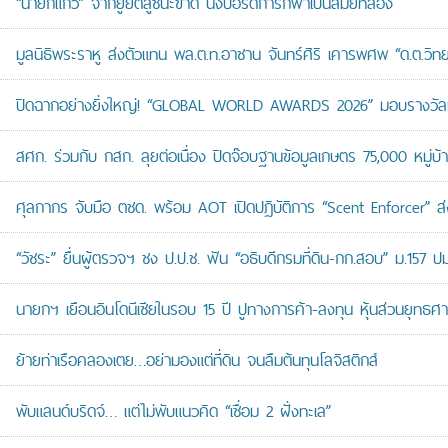
“นายกแก้ว” จากยูยิตสูชนะขาด นั่งบอร์ดการกีฬาเป็นสมัยที่สอง
มูลนิธิพระราหู ส่งตัวแทน พล.ต.ท.อาชาน จันทร์ศิริ เคารพศพ “ด.ต.วิทยา
ปิดฉากอย่างยิ่งใหญ่! “GLOBAL WORLD AWARDS 2026” มอบรางวัลเก
สศก. ร่วมกับ กสก. ลุยต่อเนื่อง ปิดจ๊อบฐานข้อมูลเกษตร 75,000 หมู่บ
ศุลกากร จับมือ ตชด. พร้อม AOT เปิดปฏิบัติการ “Scent Enforcer” ส่ง
“วัชระ” ยื่นผู้ตรวจฯ ชง ป.ป.ช. ฟัน “อธิบดีกรมที่ดิน-กก.สอบ” ม.157 
นายกฯ เยือนอินโดนีเซียในรอบ 15 ปี ปูทางการค้า-ลงทุน หุ้นส่วนยุทธศ
ย้ายท่าเรือคลองเตย…อย่ามองแต่ที่ดิน จนลืมต้นทุนโลจิสติกส์
พับแลนด์บริดจ์… แต่ไม่พับแนวคิด “เชื่อม 2 ฝั่งทะเล”