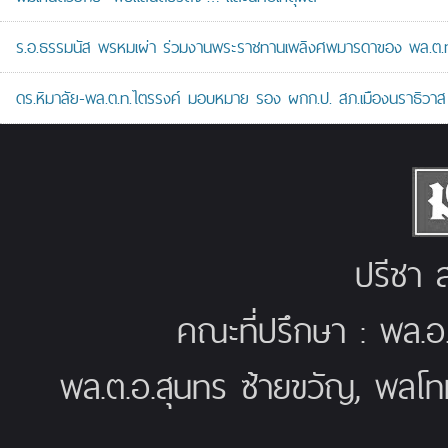
ร.อ.ธรรมนัส พรหมเผ่า ร่วมงานพระราชทานเพลิงศพมารดาของ พล.ต.ท.ศั
ดร.หิมาลัย-พล.ต.ท.ไตรรงค์ มอบหมาย รอง ผกก.ป. สภ.เมืองนราธิวาส เป
ปรีชา ส
คณะที่ปรึกษา : พล.อ
พล.ต.อ.สุนทร ซ้ายขวัญ, พลโท