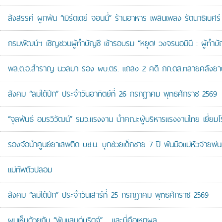
สังสรรค์ ผูกพัน “เบิร์ดเดย์ จอนนี่” ร้านอาหาร เพลินเพลง รัตนาธิเบศร์
กรมพัฒน์ฯ เชิญชวนผู้ทำบัญชี เข้ารอบรม “หยุด! วงจรนอมินี : ผู้ทำบัญ
พล.ต.อ.สำราญ นวลมา รอง ผบ.ตร. แถลง 2 คดี กก.ดส.ทลายคลังยาบ้าส
สังคม “ลมใต้ปีก” ประจำวันอาทิตย์ที่ 26 กรกฎาคม พุทธศักราช 2569
“จุลพันธ์ อมรวิวัฒน์” รมว.แรงงาน นำคณะผู้บริหารแรงงานไทย เยี่ยมโ
รองจ๋อนำศูนย์ยาเสพติด บช.น. บุกช่วยเด็กชาย 7 ปี พ้นมือแม่หัวจ่ายพ่น
แม่ทัพตัวปลอม
สังคม “ลมใต้ปีก” ประจำวันเสาร์ที่ 25 กรกฎาคม พุทธศักราช 2569
ผมเห็นด้วยกับ “พับแลนด์บริดจ์”… และนี่คือเหตุผล