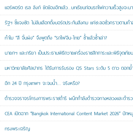
แอร์พอร์ต เรล ลิงก์ ขัดข้องอีกแล้ว…บทเรียนก่อนรถไฟความเร็วสูงจะมา
รัฐฯ ชี้แจงชัด ไม่ล้มเลือกตั้งบอร์ดประกันสังคม แค่ชะลอชั่วคราวตามคำ
ทำไม “สี จิ้นผิง” จึงพูดถึง “รถไฟจีน-ไทย” ซ้ำแล้วซ้ำเล่า?
นายกฯ และภริยา เป็นประธานพิธีถวายเครื่องราชสักการะและพิธีจุดเ
มหาวิทยาลัยศิลปากร ได้รับการรับรอง QS Stars ระดับ 5 ดาว ตอกย้ำม
อีก 24 ปี กรุงเทพฯ จะจมน้ำ… จริงหรือ?
ตำรวจจราจรโครงการพระราชดำริ ผนึกกำลังตำรวจทางหลวงและตำรวจจรา
CEA เปิดฉาก “Bangkok International Content Market 2026” ปักหม
ทรงพระเจริญ