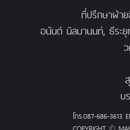
ที่ปรึกษาฝ่าย
อนันต์ นิลมานนท์, ธีระย
ว
ส
บร
โทร.087-686-3613
COPYRIGHT © MAH