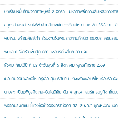
บทเรียนหมื่นล้านจากภาษีบุหรี่ 2 อัตรา : มหากาพย์ความล้มเหลวทางกา
สมุทรสาครเฮ! รถไฟฟ้าสายสีแดงเข้ม วงเวียนใหญ่–มหาชัย 36.8 กม. คืบห
ผบ.ทบ. พร้อมศิษย์เก่า ร่วมงานวันพระราชทานกำเนิด รร.จปร. ครบรอบ
พบแล้ว! “จิ๊กซอว์ชิ้นสุดท้าย”…เชื่อมรถไฟไทย-ลาว-จีน
สังคม “ลมใต้ปีก” ประจำวันพุธที่ 5 สิงหาคม พุทธศักราช 2569
เมื่อท่านจอมพลขอให้ ครูเอื้อ สุนทรสนาน แต่งเพลงง้อเมียให้ เรื่องราวจะ
นายกฯ เปิดเวทีธุรกิจไทย–อินโดนีเซีย ดัน 4 ยุทธศาสตร์เศรษฐกิจ เชื่อ
พรรคประชาชน ชี้แจงข้อเท็จจริงกรณีอดีต สส. ธิษะณา ชุณหะวัณ เปิ