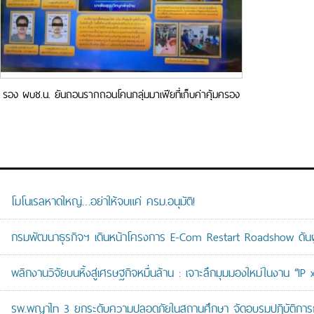
รอง ผบช.น. ยันถอนรากถอนโคนกลุ่มมาเฟีย​ที่เก็บค่าคุ้มครอง​
ใจกลางเมือง ทำร้ายร่างกาย​พ่อค้าหมูปิ้ง
โมโนเรลหาดใหญ่…อย่าให้จบแค่ ครม.อนุมัติ!
กรมพัฒนาธุรกิจฯ เดินหน้าโครงการ E-Com Restart Roadshow ดั
พลิกงานวิจัยบนหิ้งสู่เศรษฐกิจหมื่นล้าน : เจาะลึกมุมมองใหม่ในงาน “I
รพ.พญาไท 3 ยกระดับความปลอดภัยในสถานศึกษา จัดอบรมปฏิบัติการกู้ช