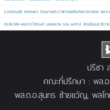
ร.อ.ธรรมนัส พรหมเผ่า ร่วมงานพระราชทานเพลิงศพมารดาของ พล.ต.ท.ศั
ดร.หิมาลัย-พล.ต.ท.ไตรรงค์ มอบหมาย รอง ผกก.ป. สภ.เมืองนราธิวาส เป
ปรีชา ส
คณะที่ปรึกษา : พล.อ
พล.ต.อ.สุนทร ซ้ายขวัญ, พลโท