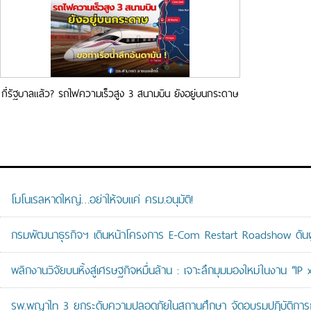
กี่รัฐบาลแล้ว? รถไฟความเร็วสูง 3 สนามบิน ยังอยู่บนกระดาษ
โมโนเรลหาดใหญ่…อย่าให้จบแค่ ครม.อนุมัติ!
กรมพัฒนาธุรกิจฯ เดินหน้าโครงการ E-Com Restart Roadshow ดั
พลิกงานวิจัยบนหิ้งสู่เศรษฐกิจหมื่นล้าน : เจาะลึกมุมมองใหม่ในงาน “I
รพ.พญาไท 3 ยกระดับความปลอดภัยในสถานศึกษา จัดอบรมปฏิบัติการกู้ช