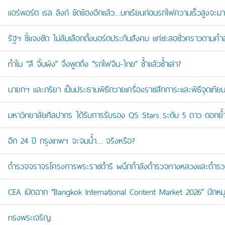
แอร์พอร์ต เรล ลิงก์ ขัดข้องอีกแล้ว…บทเรียนก่อนรถไฟความเร็วสูงจะมา
รัฐฯ ชี้แจงชัด ไม่ล้มเลือกตั้งบอร์ดประกันสังคม แค่ชะลอชั่วคราวตามคำ
ทำไม “สี จิ้นผิง” จึงพูดถึง “รถไฟจีน-ไทย” ซ้ำแล้วซ้ำเล่า?
นายกฯ และภริยา เป็นประธานพิธีถวายเครื่องราชสักการะและพิธีจุดเ
มหาวิทยาลัยศิลปากร ได้รับการรับรอง QS Stars ระดับ 5 ดาว ตอกย้ำม
อีก 24 ปี กรุงเทพฯ จะจมน้ำ… จริงหรือ?
ตำรวจจราจรโครงการพระราชดำริ ผนึกกำลังตำรวจทางหลวงและตำรวจจรา
CEA เปิดฉาก “Bangkok International Content Market 2026” ปักหม
ทรงพระเจริญ