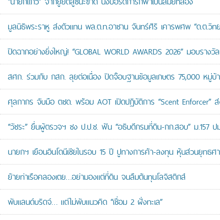
“นายกแก้ว” จากยูยิตสูชนะขาด นั่งบอร์ดการกีฬาเป็นสมัยที่สอง
มูลนิธิพระราหู ส่งตัวแทน พล.ต.ท.อาชาน จันทร์ศิริ เคารพศพ “ด.ต.วิทยา
ปิดฉากอย่างยิ่งใหญ่! “GLOBAL WORLD AWARDS 2026” มอบรางวัลเก
สศก. ร่วมกับ กสก. ลุยต่อเนื่อง ปิดจ๊อบฐานข้อมูลเกษตร 75,000 หมู่บ
ศุลกากร จับมือ ตชด. พร้อม AOT เปิดปฏิบัติการ “Scent Enforcer” ส่ง
“วัชระ” ยื่นผู้ตรวจฯ ชง ป.ป.ช. ฟัน “อธิบดีกรมที่ดิน-กก.สอบ” ม.157 
นายกฯ เยือนอินโดนีเซียในรอบ 15 ปี ปูทางการค้า-ลงทุน หุ้นส่วนยุทธศ
ย้ายท่าเรือคลองเตย…อย่ามองแต่ที่ดิน จนลืมต้นทุนโลจิสติกส์
พับแลนด์บริดจ์… แต่ไม่พับแนวคิด “เชื่อม 2 ฝั่งทะเล”