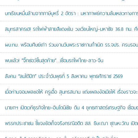
บทเรียนหมื่นล้านจากภาษีบุหรี่ 2 อัตรา : มหากาพย์ความล้มเหลวทางกา
สมุทรสาครเฮ! รถไฟฟ้าสายสีแดงเข้ม วงเวียนใหญ่–มหาชัย 36.8 กม. คืบห
ผบ.ทบ. พร้อมศิษย์เก่า ร่วมงานวันพระราชทานกำเนิด รร.จปร. ครบรอบ
พบแล้ว! “จิ๊กซอว์ชิ้นสุดท้าย”…เชื่อมรถไฟไทย-ลาว-จีน
สังคม “ลมใต้ปีก” ประจำวันพุธที่ 5 สิงหาคม พุทธศักราช 2569
เมื่อท่านจอมพลขอให้ ครูเอื้อ สุนทรสนาน แต่งเพลงง้อเมียให้ เรื่องราวจะ
นายกฯ เปิดเวทีธุรกิจไทย–อินโดนีเซีย ดัน 4 ยุทธศาสตร์เศรษฐกิจ เชื่อ
พรรคประชาชน ชี้แจงข้อเท็จจริงกรณีอดีต สส. ธิษะณา ชุณหะวัณ เปิ