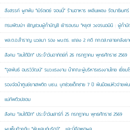
สังสรรค์ ผูกพัน “เบิร์ดเดย์ จอนนี่” ร้านอาหาร เพลินเพลง รัตนาธิเบศร์
กรมพัฒน์ฯ เชิญชวนผู้ทำบัญชี เข้ารอบรม “หยุด! วงจรนอมินี : ผู้ทำบัญ
พล.ต.อ.สำราญ นวลมา รอง ผบ.ตร. แถลง 2 คดี กก.ดส.ทลายคลังยาบ้าส
สังคม “ลมใต้ปีก” ประจำวันอาทิตย์ที่ 26 กรกฎาคม พุทธศักราช 2569
“จุลพันธ์ อมรวิวัฒน์” รมว.แรงงาน นำคณะผู้บริหารแรงงานไทย เยี่ยมโ
รองจ๋อนำศูนย์ยาเสพติด บช.น. บุกช่วยเด็กชาย 7 ปี พ้นมือแม่หัวจ่ายพ่น
แม่ทัพตัวปลอม
สังคม “ลมใต้ปีก” ประจำวันเสาร์ที่ 25 กรกฎาคม พุทธศักราช 2569
ผมเห็นด้วยกับ “พับแลนด์บริดจ์”… และนี่คือเหตุผล