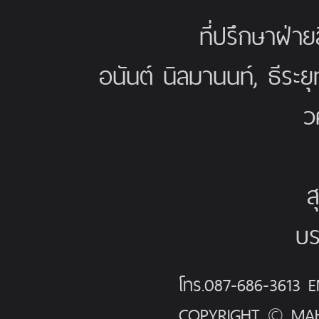
ที่ปรึกษาฝ่าย
อนันต์ นิลมานนท์, ธีระย
ว
ส
บร
โทร.087-686-3613
COPYRIGHT © MAH