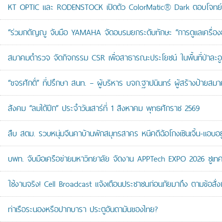
KT OPTIC และ RODENSTOCK เปิดตัว ColorMatic® Dark ตอบโจทย์ไ
“ร่วมกตัญญู จับมือ YAMAHA จัดอบรมยกระดับทักษะ “การดูแลเครื่องยนต
สมาคมตำรวจ จัดกิจกรรม CSR เพื่อสาธารณะประโยชน์ ในพื้นที่ป่าละอ
“ขจรศักดิ์” ที่ปรึกษา สนท. – ผู้บริหาร บจก.ฐาปนินทร์ ผู้สร้างป้า
สังคม “ลมใต้ปีก” ประจำวันเสาร์ที่ 1 สิงหาคม พุทธศักราช 2569
สืบ สตม. รวบหนุ่มจีนคาบ้านพักสมุทรสาคร หนีคดีฉ้อโกงเซินเจิ้น-แอบอยู
บพท. จับมือเครือข่ายมหาวิทยาลัย จัดงาน APPTech EXPO 2026 ชูเทคโน
ใช้งานจริง! Cell Broadcast แจ้งเตือนประชาชนก่อนภัยมาถึง ตามข้อสั่ง
ท่าเรือระนองหรือปากบารา ประตูอันดามันของไทย?