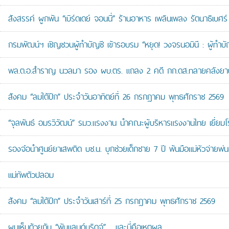
สังสรรค์ ผูกพัน “เบิร์ดเดย์ จอนนี่” ร้านอาหาร เพลินเพลง รัตนาธิเบศร์
กรมพัฒน์ฯ เชิญชวนผู้ทำบัญชี เข้ารอบรม “หยุด! วงจรนอมินี : ผู้ทำบัญ
พล.ต.อ.สำราญ นวลมา รอง ผบ.ตร. แถลง 2 คดี กก.ดส.ทลายคลังยาบ้าส
สังคม “ลมใต้ปีก” ประจำวันอาทิตย์ที่ 26 กรกฎาคม พุทธศักราช 2569
“จุลพันธ์ อมรวิวัฒน์” รมว.แรงงาน นำคณะผู้บริหารแรงงานไทย เยี่ยมโ
รองจ๋อนำศูนย์ยาเสพติด บช.น. บุกช่วยเด็กชาย 7 ปี พ้นมือแม่หัวจ่ายพ่น
แม่ทัพตัวปลอม
สังคม “ลมใต้ปีก” ประจำวันเสาร์ที่ 25 กรกฎาคม พุทธศักราช 2569
ผมเห็นด้วยกับ “พับแลนด์บริดจ์”… และนี่คือเหตุผล