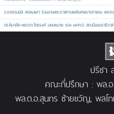
ร.อ.ธรรมนัส พรหมเผ่า ร่วมงานพระราชทานเพลิงศพมารดาของ พล.ต.ท.ศั
ดร.หิมาลัย-พล.ต.ท.ไตรรงค์ มอบหมาย รอง ผกก.ป. สภ.เมืองนราธิวาส เป
ปรีชา ส
คณะที่ปรึกษา : พล.อ
พล.ต.อ.สุนทร ซ้ายขวัญ, พลโท