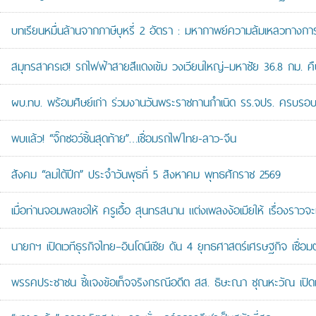
บทเรียนหมื่นล้านจากภาษีบุหรี่ 2 อัตรา : มหากาพย์ความล้มเหลวทางกา
สมุทรสาครเฮ! รถไฟฟ้าสายสีแดงเข้ม วงเวียนใหญ่–มหาชัย 36.8 กม. คืบห
ผบ.ทบ. พร้อมศิษย์เก่า ร่วมงานวันพระราชทานกำเนิด รร.จปร. ครบรอบ
พบแล้ว! “จิ๊กซอว์ชิ้นสุดท้าย”…เชื่อมรถไฟไทย-ลาว-จีน
สังคม “ลมใต้ปีก” ประจำวันพุธที่ 5 สิงหาคม พุทธศักราช 2569
เมื่อท่านจอมพลขอให้ ครูเอื้อ สุนทรสนาน แต่งเพลงง้อเมียให้ เรื่องราวจะ
นายกฯ เปิดเวทีธุรกิจไทย–อินโดนีเซีย ดัน 4 ยุทธศาสตร์เศรษฐกิจ เชื่อ
พรรคประชาชน ชี้แจงข้อเท็จจริงกรณีอดีต สส. ธิษะณา ชุณหะวัณ เปิ