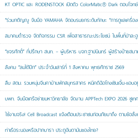
KT OPTIC และ RODENSTOCK เปิดตัว ColorMatic® Dark ตอบโจทย์ไ
“ร่วมกตัญญู จับมือ YAMAHA จัดอบรมยกระดับทักษะ “การดูแลเครื่องยนต
สมาคมตำรวจ จัดกิจกรรม CSR เพื่อสาธารณะประโยชน์ ในพื้นที่ป่าละอ
“ขจรศักดิ์” ที่ปรึกษา สนท. – ผู้บริหาร บจก.ฐาปนินทร์ ผู้สร้างป้า
สังคม “ลมใต้ปีก” ประจำวันเสาร์ที่ 1 สิงหาคม พุทธศักราช 2569
สืบ สตม. รวบหนุ่มจีนคาบ้านพักสมุทรสาคร หนีคดีฉ้อโกงเซินเจิ้น-แอบอยู
บพท. จับมือเครือข่ายมหาวิทยาลัย จัดงาน APPTech EXPO 2026 ชูเทคโน
ใช้งานจริง! Cell Broadcast แจ้งเตือนประชาชนก่อนภัยมาถึง ตามข้อสั่ง
ท่าเรือระนองหรือปากบารา ประตูอันดามันของไทย?