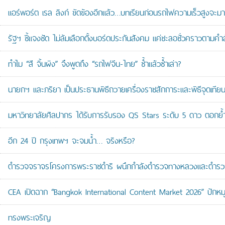
แอร์พอร์ต เรล ลิงก์ ขัดข้องอีกแล้ว…บทเรียนก่อนรถไฟความเร็วสูงจะมา
รัฐฯ ชี้แจงชัด ไม่ล้มเลือกตั้งบอร์ดประกันสังคม แค่ชะลอชั่วคราวตามคำ
ทำไม “สี จิ้นผิง” จึงพูดถึง “รถไฟจีน-ไทย” ซ้ำแล้วซ้ำเล่า?
นายกฯ และภริยา เป็นประธานพิธีถวายเครื่องราชสักการะและพิธีจุดเ
มหาวิทยาลัยศิลปากร ได้รับการรับรอง QS Stars ระดับ 5 ดาว ตอกย้ำม
อีก 24 ปี กรุงเทพฯ จะจมน้ำ… จริงหรือ?
ตำรวจจราจรโครงการพระราชดำริ ผนึกกำลังตำรวจทางหลวงและตำรวจจรา
CEA เปิดฉาก “Bangkok International Content Market 2026” ปักหม
ทรงพระเจริญ