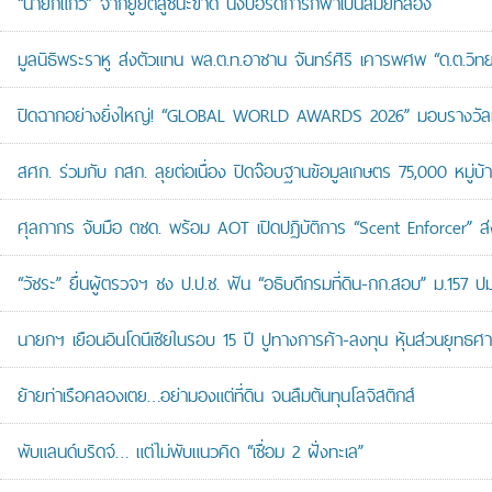
“นายกแก้ว” จากยูยิตสูชนะขาด นั่งบอร์ดการกีฬาเป็นสมัยที่สอง
มูลนิธิพระราหู ส่งตัวแทน พล.ต.ท.อาชาน จันทร์ศิริ เคารพศพ “ด.ต.วิทยา
ปิดฉากอย่างยิ่งใหญ่! “GLOBAL WORLD AWARDS 2026” มอบรางวัลเก
สศก. ร่วมกับ กสก. ลุยต่อเนื่อง ปิดจ๊อบฐานข้อมูลเกษตร 75,000 หมู่บ
ศุลกากร จับมือ ตชด. พร้อม AOT เปิดปฏิบัติการ “Scent Enforcer” ส่ง
“วัชระ” ยื่นผู้ตรวจฯ ชง ป.ป.ช. ฟัน “อธิบดีกรมที่ดิน-กก.สอบ” ม.157 
นายกฯ เยือนอินโดนีเซียในรอบ 15 ปี ปูทางการค้า-ลงทุน หุ้นส่วนยุทธศ
ย้ายท่าเรือคลองเตย…อย่ามองแต่ที่ดิน จนลืมต้นทุนโลจิสติกส์
พับแลนด์บริดจ์… แต่ไม่พับแนวคิด “เชื่อม 2 ฝั่งทะเล”