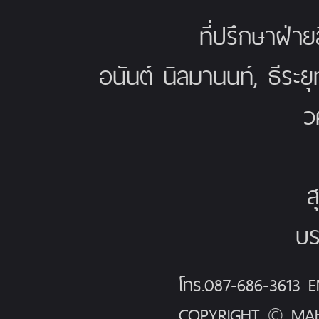
ที่ปรึกษาฝ่าย
อนันต์ นิลมานนท์, ธีระย
ว
ส
บร
โทร.087-686-3613
COPYRIGHT © MAH