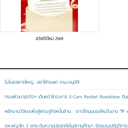
สวัสดีปีใหม่ 2569
โมโนเรลหาดใหญ่…อย่าให้จบแค่ ครม.อนุมัติ!
กรมพัฒนาธุรกิจฯ เดินหน้าโครงการ E-Com Restart Roadshow ดั
พลิกงานวิจัยบนหิ้งสู่เศรษฐกิจหมื่นล้าน : เจาะลึกมุมมองใหม่ในงาน “I
รพ.พญาไท 3 ยกระดับความปลอดภัยในสถานศึกษา จัดอบรมปฏิบัติการกู้ช