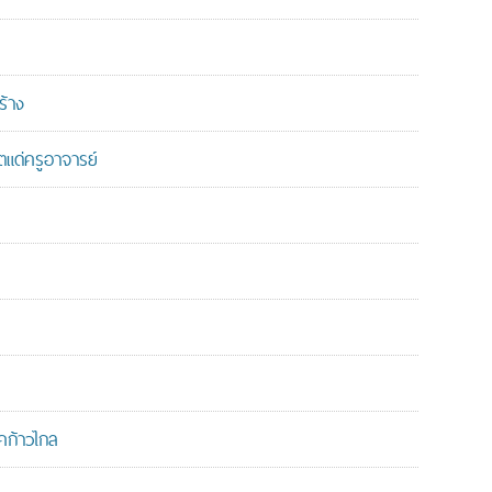
ร้าง
แด่ครูอาจารย์
คก้าวไกล