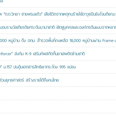
อง
“ด.ต.วิทยา ชายพรมแก้ว” เสียชีวิตจากเหตุคนร้ายใช้อาวุธปืนยิงโจมตีขณะปฏิ
บรางวัลเกียรติยศระดับนานาชาติ เชิดชูบุคคลและองค์กรต้นแบบจากหล
,000 หมู่บ้าน ดึง อกม. สำรวจพื้นที่คงเหลือ 18,000 หมู่บ้านผ่าน Frame
orcer” ส่งทีม K-9 เสริมทัพสกัดกั้นยาเสพติดข้ามชาติ
สอบ” ม.157 ปมอุ้มเอกสารสิทธิเขากระโดง 995 แปลง
นส่วนยุทธศาสตร์ สร้างรายได้ถึงคนไทย