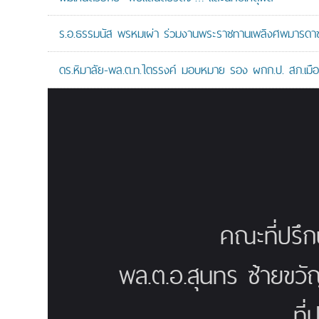
ร.อ.ธรรมนัส พรหมเผ่า ร่วมงานพระราชทานเพลิงศพมารดาของ
ดร.หิมาลัย-พล.ต.ท.ไตรรงค์ มอบหมาย รอง ผกก.ป. สภ.เมืองน
คณะที่ปรึ
พล.ต.อ.สุนทร ซ้ายขวั
ที