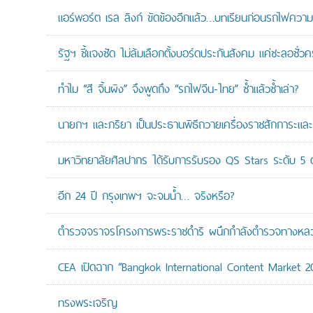
แอร์พอร์ต เรล ลิงก์ ขัดข้องอีกแล้ว…บทเรียนก่อนรถไฟความเ
รัฐฯ ชี้แจงชัด ไม่ล้มเลือกตั้งบอร์ดประกันสังคม แค่ชะลอชั่
ทำไม “สี จิ้นผิง” จึงพูดถึง “รถไฟจีน-ไทย” ซ้ำแล้วซ้ำเล่า?
นายกฯ และภริยา เป็นประธานพิธีถวายเครื่องราชสักการะแล
มหาวิทยาลัยศิลปากร ได้รับการรับรอง QS Stars ระดับ 5 ด
อีก 24 ปี กรุงเทพฯ จะจมน้ำ… จริงหรือ?
ตำรวจจราจรโครงการพระราชดำริ ผนึกกำลังตำรวจทางหลวงแล
CEA เปิดฉาก “Bangkok International Content Market 2
ทรงพระเจริญ