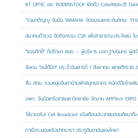
KT OPTIC และ RODENSTOCK เปิดตัว ColorMatic® Dark 
“ร่วมกตัญญู จับมือ YAMAHA จัดอบรมยกระดับทักษะ “การดูแล
สมาคมตำรวจ จัดกิจกรรม CSR เพื่อสาธารณะประโยชน์ ในพื้
“ขจรศักดิ์” ที่ปรึกษา สนท. – ผู้บริหาร บจก.ฐาปนินทร์ ผ
สังคม “ลมใต้ปีก” ประจำวันเสาร์ที่ 1 สิงหาคม พุทธศักราช 
สืบ สตม. รวบหนุ่มจีนคาบ้านพักสมุทรสาคร หนีคดีฉ้อโกงเซินเจ
บพท. จับมือเครือข่ายมหาวิทยาลัย จัดงาน APPTech EXPO 20
ใช้งานจริง! Cell Broadcast แจ้งเตือนประชาชนก่อนภัยมาถึง 
ท่าเรือระนองหรือปากบารา ประตูอันดามันของไทย?