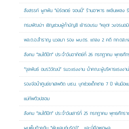
สังสรรค์ ผูกพัน “เบิร์ดเดย์ จอนนี่” ร้านอาหาร เพลินเพลง ร
กรมพัฒน์ฯ เชิญชวนผู้ทำบัญชี เข้ารอบรม “หยุด! วงจรนอมินี 
พล.ต.อ.สำราญ นวลมา รอง ผบ.ตร. แถลง 2 คดี กก.ดส.ทลาย
สังคม “ลมใต้ปีก” ประจำวันอาทิตย์ที่ 26 กรกฎาคม พุทธศั
“จุลพันธ์ อมรวิวัฒน์” รมว.แรงงาน นำคณะผู้บริหารแรงงานไ
รองจ๋อนำศูนย์ยาเสพติด บช.น. บุกช่วยเด็กชาย 7 ปี พ้นมือแม่
แม่ทัพตัวปลอม
สังคม “ลมใต้ปีก” ประจำวันเสาร์ที่ 25 กรกฎาคม พุทธศักรา
ผมเห็นด้วยกับ “พับแลนด์บริดจ์”… และนี่คือเหตุผล