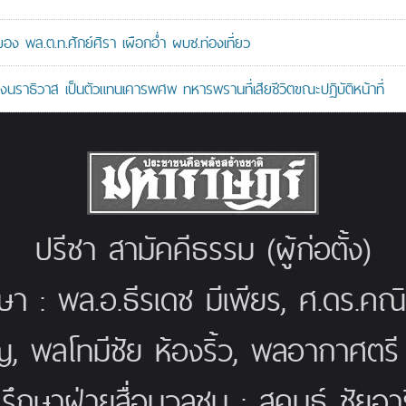
 พล.ต.ท.ศักย์ศิรา เผือกอ่ำ ผบช.ท่องเที่ยว
ราธิวาส เป็นตัวแทนเคารพศพ ทหารพรานที่เสียชีวิตขณะปฏิบัติหน้าที่
ปรีชา สามัคคีธรรม (ผู้ก่อตั้ง)
กษา : พล.อ.ธีรเดช มีเพียร, ศ.ดร.ค
ญ, พลโทมีชัย ห้องริ้ว, พลอากาศตร
่ปรึกษาฝ่ายสื่อมวลชน : สุคนธ์ ชัยอารี