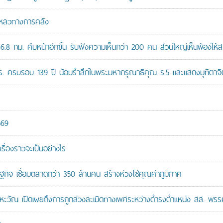
มเหลวทางการคลัง
8 กม. คืบหน้าอีกขั้น รับฟังความเห็นกว่า 200 คน ส่วนใหญ่เห็นพ้องให้ส
ปร. ครบรอบ 139 ปี น้อมรำลึกในพระมหากรุณาธิคุณ ร.5 และแสดงมุทิตาจิต
569
เรื่องราวจะเป็นอย่างไร
ษฐกิจ เชื่อมตลาดกว่า 350 ล้านคน สร้างห่วงโซ่คุณค่าภูมิภาค
หะวัณ เปิดเผยถึงการถูกล่วงละเมิดทางเพศระหว่างดำรงตำแหน่ง สส. พรร