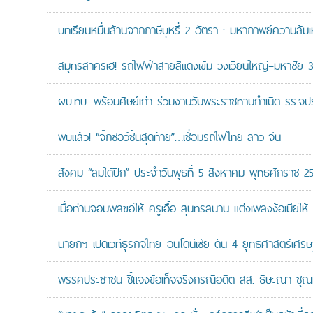
บทเรียนหมื่นล้านจากภาษีบุหรี่ 2 อัตรา : มหากาพย์ความล้
สมุทรสาครเฮ! รถไฟฟ้าสายสีแดงเข้ม วงเวียนใหญ่–มหาชัย 36.
ผบ.ทบ. พร้อมศิษย์เก่า ร่วมงานวันพระราชทานกำเนิด รร.จ
พบแล้ว! “จิ๊กซอว์ชิ้นสุดท้าย”…เชื่อมรถไฟไทย-ลาว-จีน
สังคม “ลมใต้ปีก” ประจำวันพุธที่ 5 สิงหาคม พุทธศักราช 2
เมื่อท่านจอมพลขอให้ ครูเอื้อ สุนทรสนาน แต่งเพลงง้อเมียให้ 
นายกฯ เปิดเวทีธุรกิจไทย–อินโดนีเซีย ดัน 4 ยุทธศาสตร์เศร
พรรคประชาชน ชี้แจงข้อเท็จจริงกรณีอดีต สส. ธิษะณา ชุณ