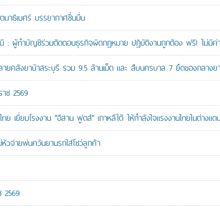
ัตนาธิเบศร์ บรรยากาศชื่นมื่น
: ผู้ทำบัญชีร่วมตัดตอนธุรกิจผิดกฎหมาย ปฏิบัติงานถูกต้อง ฟรี! ไม่มีค่า
คลังยาบ้าสระบุรี รวม 9.5 ล้านเม็ด และ สืบนครบาล 7 ยึดของกลางยาบ้
กราช 2569
ทย เยี่ยมโรงงาน “อีสาน ฟูดส์” เกาหลีใต้ ให้กำลังใจแรงงานไทยในต่างแด
หัวจ่ายพ่นควันยานรกใส่โชว์ลูกค้า
ช 2569