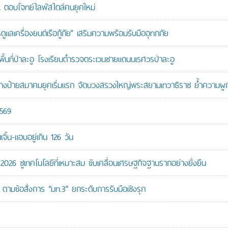
ตอบโจทย์ไลฟ์สไตล์คนยุคใหม่
เครื่องยนต์เรือกู้ภัย” เสริมความพร้อมรับมืออุทกภัย
นที่ป่าละอู โรงเรียนตำรวจตระเวนชายแดนนเรศวรป่าละอู
ู้สร้างป้ายสมาคมยุคเริ่มแรก จัดบวงสรวงใหญ่พระสยามเทวาธิราช ย้ำความผ
2569
ิ้น-แอบอยู่เกิน 126 วัน
26 ชูเทคโนโลยีที่เหมาะสม ขับเคลื่อนเศรษฐกิจฐานรากอย่างยั่งยืน
ตามข้อสั่งการ “มท.3” ยกระดับการรับมือเชิงรุก