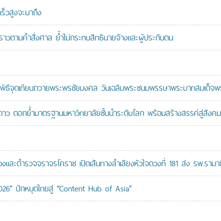
ร็วสูงจะมาถึง
วคราวตามคำสั่งศาล ย้ำไม่กระทบสิทธินายจ้างและผู้ประกันตน
ะพิธีจุดเทียนถวายพระพรชัยมงคล วันเฉลิมพระชนมพรรษาพระบาทสมเด็จพระ
าว ตอกย้ำมาตรฐานมหาวิทยาลัยชั้นนำระดับโลก พร้อมสร้างสรรค์สู่สังคมอ
ะตำรวจจราจรโคราช เปิดเส้นทางลำเลียงหัวใจดวงที่ 181 ส่ง รพ.รามาธ
026” ปักหมุดไทยสู่ “Content Hub of Asia”