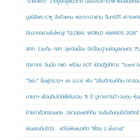
“นายกแก้ว” จากยูยิตสูชนะขาด นั่งบอร์ดการกีฬาเป็นสมัยที่ส
มูลนิธิพระราหู ส่งตัวแทน พล.ต.ท.อาชาน จันทร์ศิริ เคารพศพ 
ปิดฉากอย่างยิ่งใหญ่! “GLOBAL WORLD AWARDS 2026” มอ
สศก. ร่วมกับ กสก. ลุยต่อเนื่อง ปิดจ๊อบฐานข้อมูลเกษตร 75
ศุลกากร จับมือ ตชด. พร้อม AOT เปิดปฏิบัติการ “Scent Enf
“วัชระ” ยื่นผู้ตรวจฯ ชง ป.ป.ช. ฟัน “อธิบดีกรมที่ดิน-กก.
นายกฯ เยือนอินโดนีเซียในรอบ 15 ปี ปูทางการค้า-ลงทุน หุ้
ย้ายท่าเรือคลองเตย…อย่ามองแต่ที่ดิน จนลืมต้นทุนโลจิสติกส์
พับแลนด์บริดจ์… แต่ไม่พับแนวคิด “เชื่อม 2 ฝั่งทะเล”