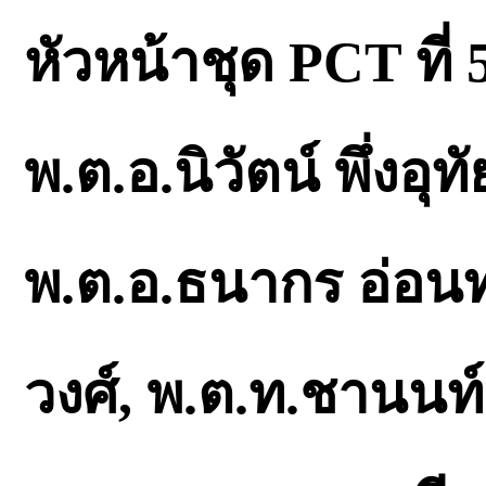
หัวหน้าชุด PCT ที่
พ.ต.อ.นิวัตน์ พึ่งอุ
พ.ต.อ.ธนากร อ่อนท
วงศ์, พ.ต.ท.ชานนท