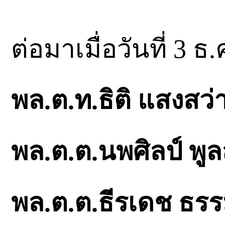
ต่อมาเมื่อวันที่ 3
พล.ต.ท.ธิติ แสงสว่
พล.ต.ต.นพศิลป์ พูลส
พล.ต.ต.ธีรเดช ธรรม