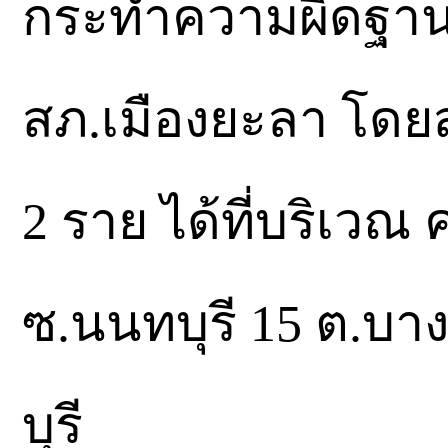
กระทำความผิดฐา
สภ.เมืองยะลา โดยสา
2 ราย ได้ที่บริเว
ซ.นนทบุรี 15 ต.บา
บุรี