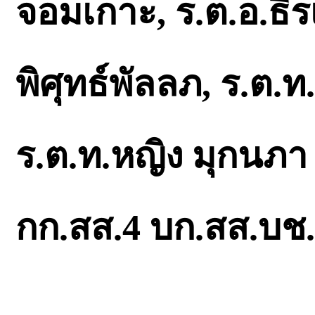
จอมเกาะ, ร.ต.อ.ธี
พิศุทธ์พัลลภ, ร.ต.ท
ร.ต.ท.หญิง มุกนภา เ
กก.สส.4 บก.สส.บช.