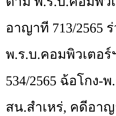
ตาม พ.ร.บ.คอมพิวเ
อาญาที 713/2565 
พ.ร.บ.คอมพิวเตอร์ฯ
534/2565 ฉ้อโกง-พ
สน.สำเหร่, คดีอาญา