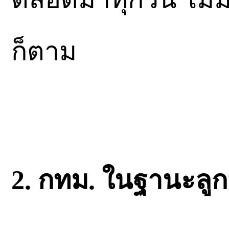
ก็ตาม
2. กทม. ในฐานะลูกห