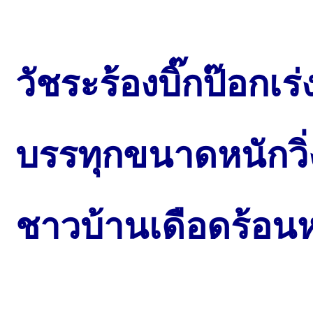
วัชระร้องบิ๊กป๊อกเ
บรรทุกขนาดหนักวิ่
ชาวบ้านเดือดร้อน