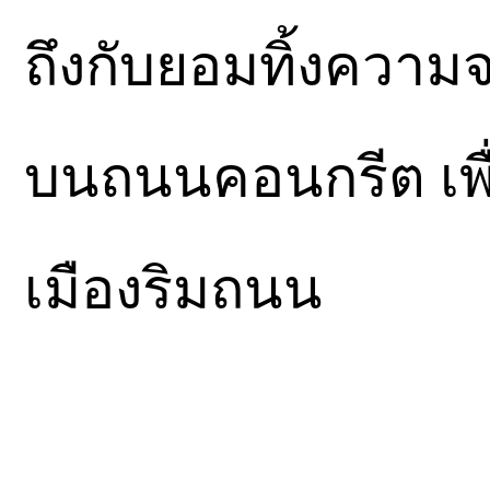
ถึงกับยอมทิ้งความ
บนถนนคอนกรีต เพื
เมืองริมถนน