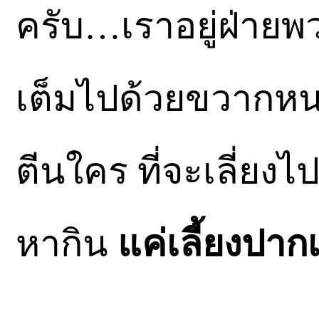
ครับ…เราอยู่ฝ่ายพว
เต็มไปด้วยขวากหน
ตีนใคร ที่จะเลี่ย
หากิน
แค่เลี้ยงปาก