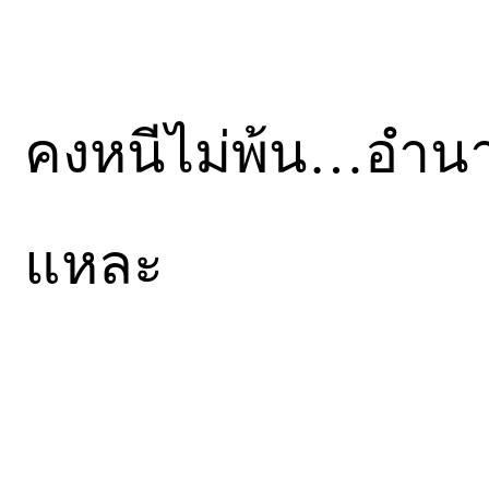
คงหนีไม่พ้น…อำนา
แหละ