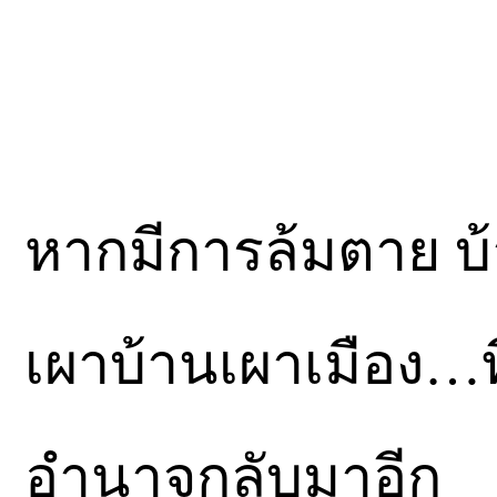
หากมีการล้มตาย บ้
เผาบ้านเผาเมือง…ที่
อำนาจกลับมาอีก