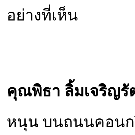
อย่างที่เห็น
คุณพิธา ลิ้มเจริญรั
หนุน บนถนนคอนกร