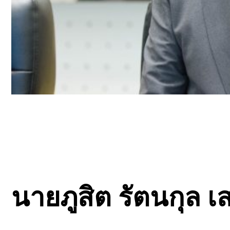
นายภูสิต รัตนกุล เสร