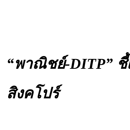
“พาณิชย์-DITP” ชี้เ
สิงคโปร์