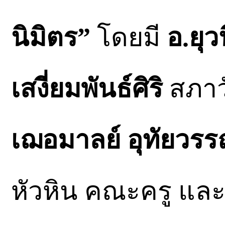
นิมิตร”
โดยมี
อ.ยุ
เสงี่ยมพันธ์ศิริ
สภาว
เฌอมาลย์ อุทัยวรร
หัวหิน คณะครู แล