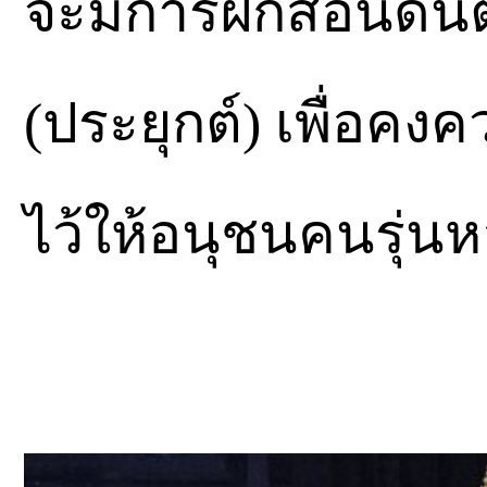
จะมีการฝึกสอนดน
(ประยุกต์) เพื่อค
ไว้ให้อนุชนคนรุ่นหล