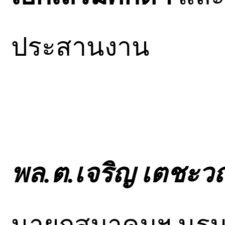
ประสานงาน
พล.ต.เจริญ เตชะว
นายกสมาคมฯ นรน