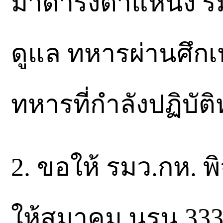
มาดำรงตำแหน่ง รม
ดูแล ทหารผ่านศึกเท
ทหารที่กำลังปฏิบั
2. ขอให้ รมว.กห. 
ให้สมาคม นรน.333 ก