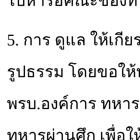
ไปหารือคณะของท่
5. การ ดูแล ให้เกีย
รูปธรรม โดยขอให้ท
พรบ.องค์การ ทหารผ
ทหารผ่านศึก เพื่อให