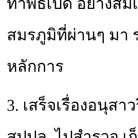
ทำพิธีเปิด อย่างสม
สมรภูมิที่ผ่านๆ ม
หลักการ
3. เสร็จเรื่องอนุสา
สปปล. ไปสำรวจ เก