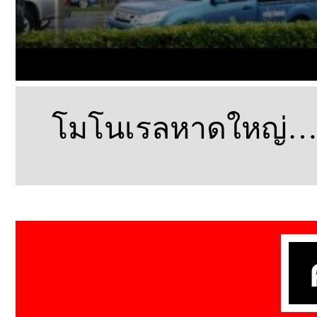
โมโนเรลหาดใหญ่…อย