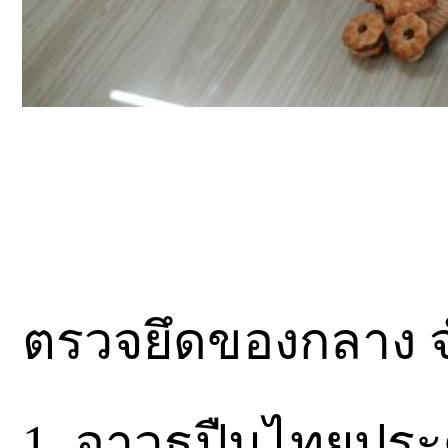
ตรวจยึดของกลาง 
1. อาวุธปืนไทยประ