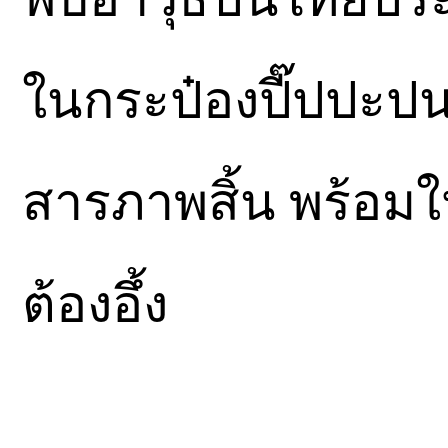
ในกระป๋องปี๊ปปะปนอ
สารภาพสิ้น พร้อมใ
ต้องอึ้ง