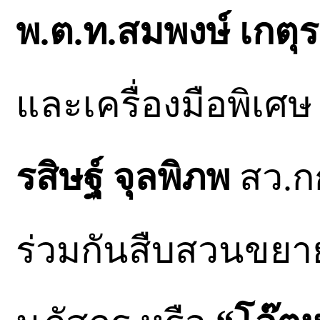
พ.ต.ท.สมพงษ์ เกตุร
และเครื่องมือพิเศ
รสิษฐ์ จุลพิภพ
สว.กก
ร่วมกันสืบสวนขยา