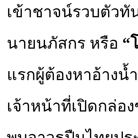
เข้าชาจน์รวบตัวท
นายนภัสกร หรือ
“โ
แรกผู้ต้องหาอ้างน้
เจ้าหน้าที่เปิดกล่อ
พบอาวุธปืนไทยประด