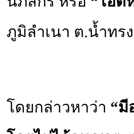
นภัสกร หรือ
“โอ๊ตห
ภูมิลำเนา ต.น้ำทรง
โดยกล่าวหาว่า
“มี