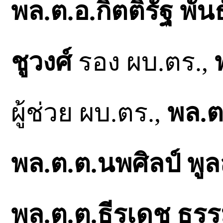
พล.ต.อ.กิตติ์รัฐ พันธุ
ชูวงศ์
รอง ผบ.ตร.,
ผู้ช่วย ผบ.ตร.,
พล.ต
พล.ต.ต.นพศิลป์ พูลส
พล.ต.ต.ธีรเดช ธรรม