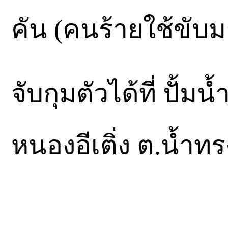
คัน (คนร้ายใช้ขับม
จับกุมตัวได้ที่ ปั้มน
หนองอีเติ่ง ต.น้ำท