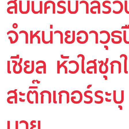
สืบนครบาลรวบโ
จำหน่ายอาวุธป
เชียล หัวใสซุ
สะติ๊กเกอร์ระบุ
นาย