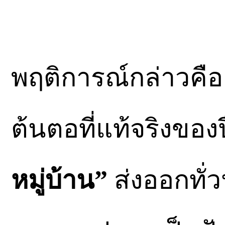
พฤติการณ์กล่าวคื
ต้นตอที่แท้จริงของป
หมู่บ้าน”
ส่งออกทั่