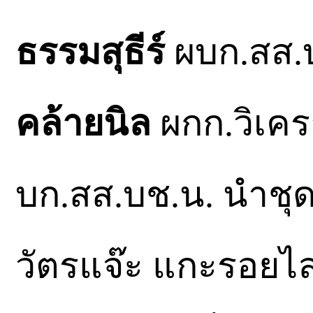
ธรรมสุธีร์
ผบก.สส.บ
คล้ายนิล
ผกก.วิเคร
บก.สส.บช.น. นำชุ
วัตรแจ๊ะ แกะรอยไล่