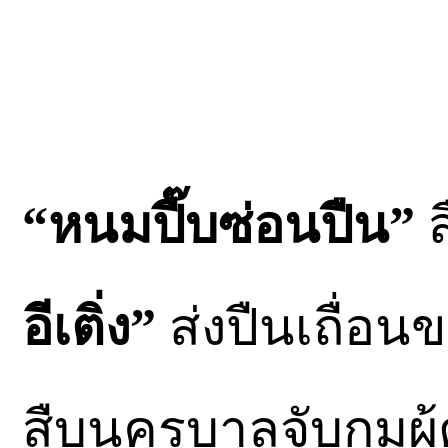
“หนมปี๊บซ่อนปืน”
ส
อีเติ่ง”
ส่งปืนเถื่อน
สืบนครบาลจับกุมผู