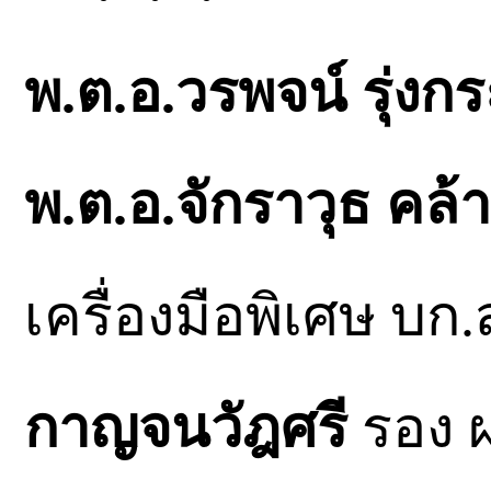
พ.ต.อ.วรพจน์ รุ่งกร
พ.ต.อ.จักราวุธ คล้
เครื่องมือพิเศษ บก
กาญจนวัฎศรี
รอง ผ