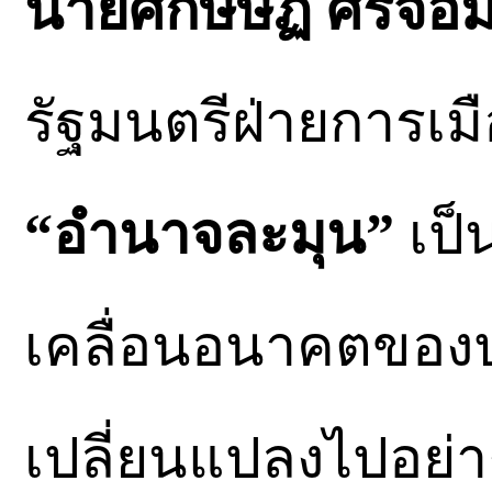
นายศึกษิษฏ์ ศรีจอ
รัฐมนตรีฝ่ายการเมื
“อำนาจละมุน”
เป็
เคลื่อนอนาคตของป
เปลี่ยนแปลงไปอย่า