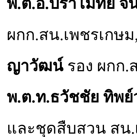
พ.ต.อ.ปราโมทย์ จั
ผกก.สน.เพชรเกษม
ญาวัฒน์
รอง ผกก.
พ.ต.ท.ธวัชชัย ทิพย์
และชุดสืบสวน สน.เ