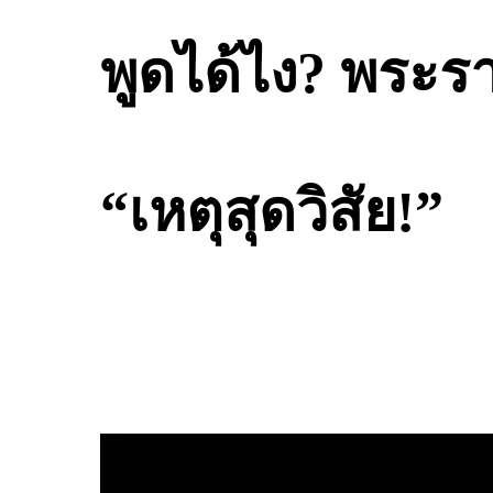
พูดได้ไง? พระร
“เหตุสุดวิสัย!”