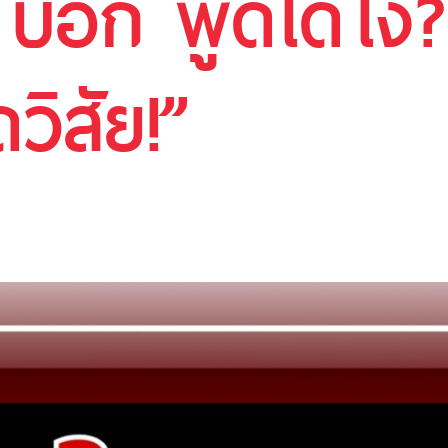
บอก พูดได้ไง
วิสัย!”