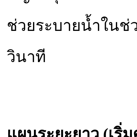
ช่วยระบายน้ำในช่วง
วินาที
แผนระยะยาว (เริ่มตั