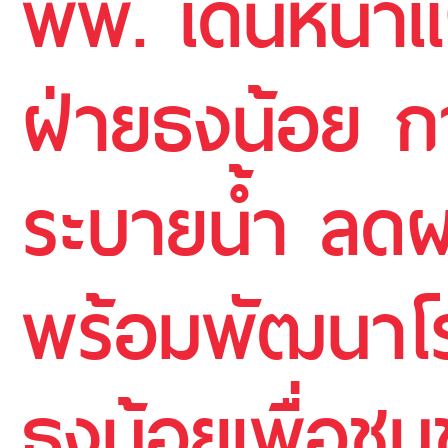
พพ. เดินหน้า
ฝ่ายธงน้อย ก
ระบายน้ำ ลด
พร้อมพัฒนาโร
ธงน้อยเพื่อชุ