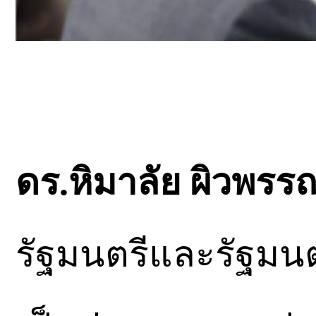
ดร.หิมาลัย ผิวพรร
รัฐมนตรีและรัฐมน