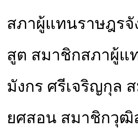
สภาผู้แทนราษฎรจั
สูต สมาชิกสภาผู้แ
มังกร ศรีเจริญกุล
ยศสอน สมาชิกวุฒิส