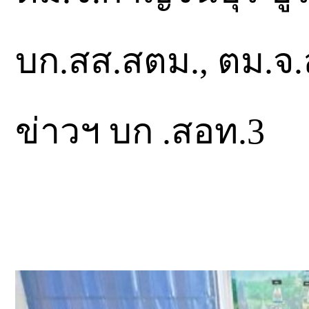
บก.สส.สตม., ตม.จ.ล
ข่าวฯ บก .สอท.3