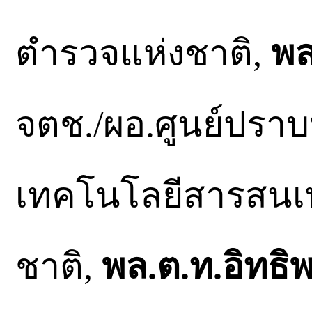
ตำรวจแห่งชาติ,
พล
จตช./ผอ.ศูนย์ปร
เทคโนโลยีสารสนเ
ชาติ,
พล.ต.ท.อิทธิ