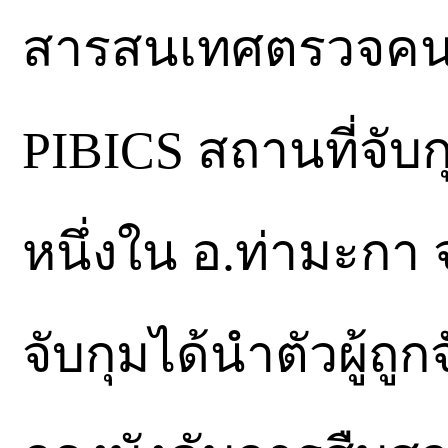
สารสนเทศตรวจคนเข
PIBICS สถานที่จับก
หนึ่งใน อ.ท่ามะกา 
จับกุมได้นำตัวผู้ถ