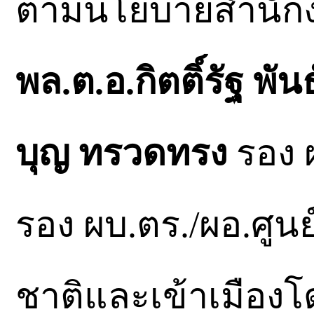
ตามนโยบายสำนักง
พล.ต.อ.กิตติ์รัฐ พันธุ
บุญ ทรวดทรง
รอง 
รอง ผบ.ตร./ผอ.ศู
ชาติและเข้าเมือง