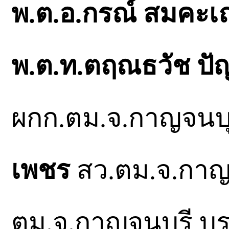
พ.ต.อ.กรณ์ สมคะเ
พ.ต.ท.ตฤณธวัช ป
ผกก.ตม.จ.กาญจนบุ
เพชร
สว.ตม.จ.กาญจ
ตม.จ.กาญจนบุรี บู