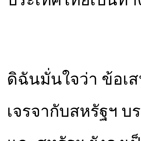
ดิฉันมั่นใจว่า ข้อเ
เจรจากับสหรัฐฯ บร