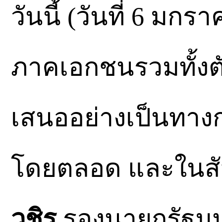
วันนี้ (วันที่ 6 มก
ภาคเอกชนรวมทั้งต
เสนออย่างเป็นทาง
โดยตลอด และในสัป
วชิร
รองนายกรัฐมน