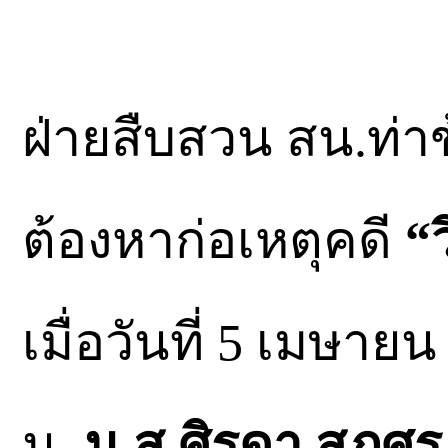
ฝ่ายสืบสวน สน.ท่าข
ต้องหาก่อเหตุคดี
“ว
เมื่อวันที่ 5 เมษา
น.
น.ส.ศิรดา สุภศร