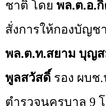
ชาติ โดย
พล.ต.อ.กิต
สั่งการให้กองบั
พล.ต.ท.สยาม บุญ
พูลสวัสดิ์
รอง ผบช.น
ตำรวจนครบาล 9 