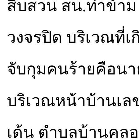
สืบสวน สน.ท่าข้า
วงจรปิด บริเวณที่
จับกุมคนร้ายคือนายธ
บริเวณหน้าบ้านเลขที
เด้น ตำบลบ้านคลอ