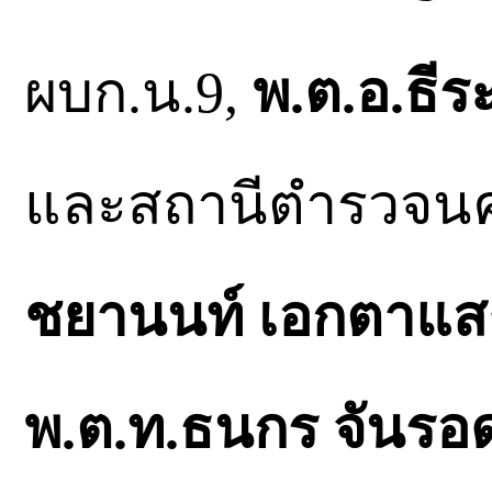
ผบก.น.9,
พ.ต.อ.ธีร
และสถานีตำรวจนค
ชยานนท์ เอกตาแส
พ.ต.ท.ธนกร จันรอ