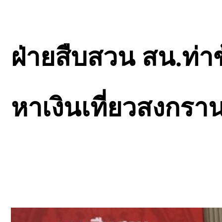
ฝ่ายสืบสวน สน.ท่าข
หาเงินเที่ยวสงกราน