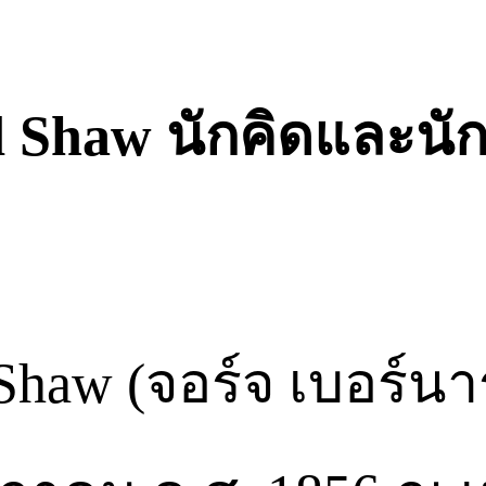
d Shaw นักคิดและน
Shaw (จอร์จ เบอร์นาร