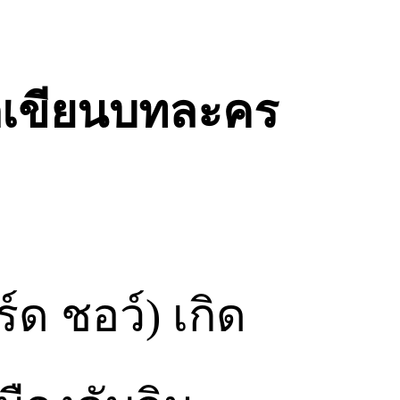
ักเขียนบทละคร
์ด ชอว์) เกิด