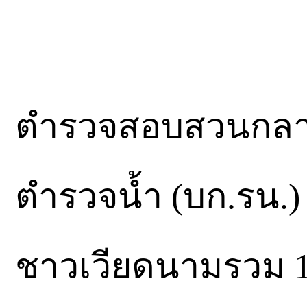
ตำรวจสอบสวนกลาง
ตำรวจน้ำ (บก.รน.)
ชาวเวียดนามรวม 