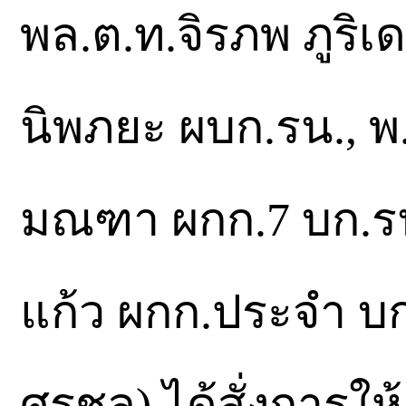
พล.ต.ท.จิรภพ ภูริเ
นิพภยะ ผบก.รน., พ.ต
มณฑา ผกก.7 บก.รน.,
แก้ว ผกก.ประจำ บก.
ศรชล) ได้สั่งการให้