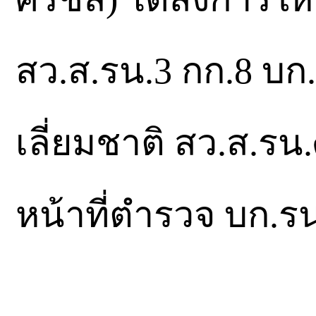
สว.ส.รน.3 กก.8 บก.ร
เลี่ยมชาติ สว.ส.รน
หน้าที่ตำรวจ บก.ร