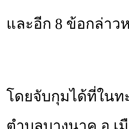
และอีก 8 ข้อกล่าวห
โดยจับกุมได้ที่ใ
ตำบลบางนาค อ.เมื