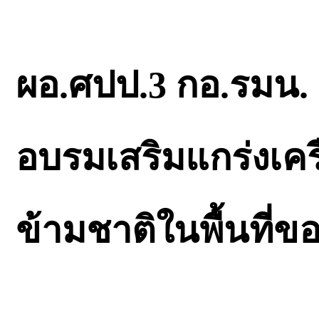
ผอ.ศปป.3 กอ.รมน. 
อบรมเสริมแกร่งเค
ข้ามชาติในพื้นที่ข