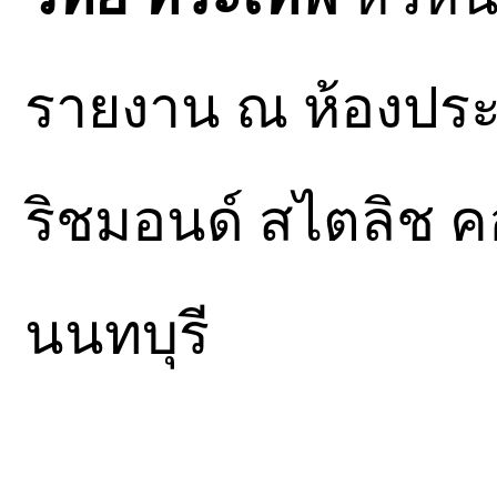
รายงาน ณ ห้องปร
ริชมอนด์ สไตลิช ค
นนทบุรี