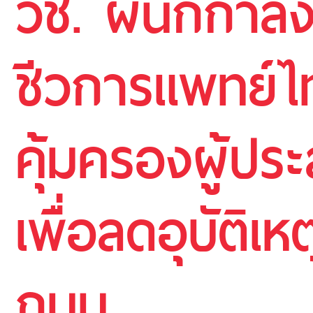
วช. ผนึกกำล
ชีวการแพทย์ไ
คุ้มครองผู้ป
เพื่อลดอุบัติเ
ถนน