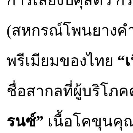
การเลี้ยงปศุสัตว์
(สหกรณ์โพนยางคำ)
พรีเมียมของไทย
“เ
ชื่อสากลที่ผู้บริโภคต
รนซ์”
เนื้อโคขุนคุ