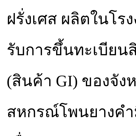
ฝรั่งเศส ผลิตในโ
รับการขึ้นทะเบียนสิ
(สินค้า GI) ของจัง
สหกรณ์โพนยางคำมี