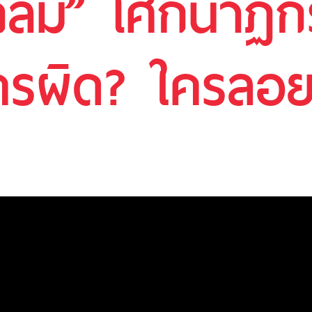
ถล่ม” โศกนาฏก
 ใครผิด? ใครลอ