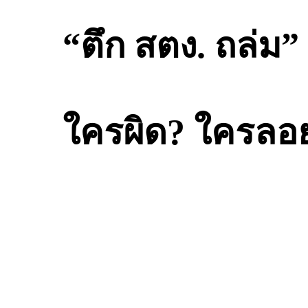
“ตึก สตง. ถล่ม
ใครผิด? ใครล