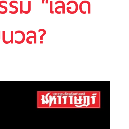
รรม “เลือด
ยนวล?