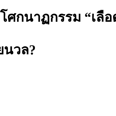
” โศกนาฏกรรม “เลือด
อยนวล?